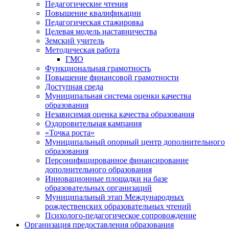
Педагогические чтения
Повышение квалификации
Педагогическая стажировка
Целевая модель наставничества
Земский учитель
Методическая работа
ГМО
Функциональная грамотность
Повышение финансовой грамотности
Доступная среда
Муниципальная система оценки качества
образования
Независимая оценка качества образования
Оздоровительная кампания
«Точка роста»
Муниципальный опорный центр дополнительного
образования
Персонифицированное финансирование
дополнительного образования
Инновационные площадки на базе
образовательных организаций
Муниципальный этап Международных
рождественских образовательных чтений
Психолого-педагогическое сопровождение
Организация предоставления образования