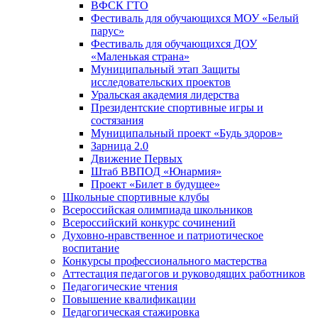
ВФСК ГТО
Фестиваль для обучающихся МОУ «Белый
парус»
Фестиваль для обучающихся ДОУ
«Маленькая страна»
Муниципальный этап Защиты
исследовательских проектов
Уральская академия лидерства
Президентские спортивные игры и
состязания
Муниципальный проект «Будь здоров»
Зарница 2.0
Движение Первых
Штаб ВВПОД «Юнармия»
Проект «Билет в будущее»
Школьные спортивные клубы
Всероссийская олимпиада школьников
Всероссийский конкурс сочинений
Духовно-нравственное и патриотическое
воспитание
Конкурсы профессионального мастерства
Аттестация педагогов и руководящих работников
Педагогические чтения
Повышение квалификации
Педагогическая стажировка