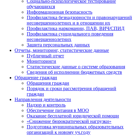
Социально-психологическое тестирование
обучающихся
Информационная безопасность
Профилактика безнадзорности и правонарушений
несовершеннолетних и в отношении их
Профилактика наркомании, ПАВ, ВИЧ/СПИД
Профилактика суицидального поведения
несовершеннолетних
Защита персональных данных
Отчеты, мониторинг, статистические данные
Публичный отчет
Мониторинги
Статистические данные о системе образования
Сведения об исполнении бюджетных средств
Обращение граждан
Обращения граждан
Порядок и сроки рассмотрения обращений
граждан
Направления деятельности
Надзор и контроль
Обеспечение питания в МОО
Оказание бесплатной юридической помощи
«Снижение бюрократической нагрузки»
Подготовка муниципальных образовательных
организаций к новому уч.году