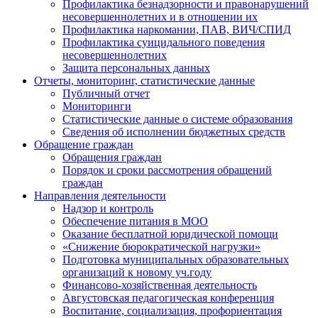
Профилактика безнадзорности и правонарушений
несовершеннолетних и в отношении их
Профилактика наркомании, ПАВ, ВИЧ/СПИД
Профилактика суицидального поведения
несовершеннолетних
Защита персональных данных
Отчеты, мониторинг, статистические данные
Публичный отчет
Мониторинги
Статистические данные о системе образования
Сведения об исполнении бюджетных средств
Обращение граждан
Обращения граждан
Порядок и сроки рассмотрения обращений
граждан
Направления деятельности
Надзор и контроль
Обеспечение питания в МОО
Оказание бесплатной юридической помощи
«Снижение бюрократической нагрузки»
Подготовка муниципальных образовательных
организаций к новому уч.году
Финансово-хозяйственная деятельность
Августовская педагогическая конференция
Воспитание, социализация, профориентация