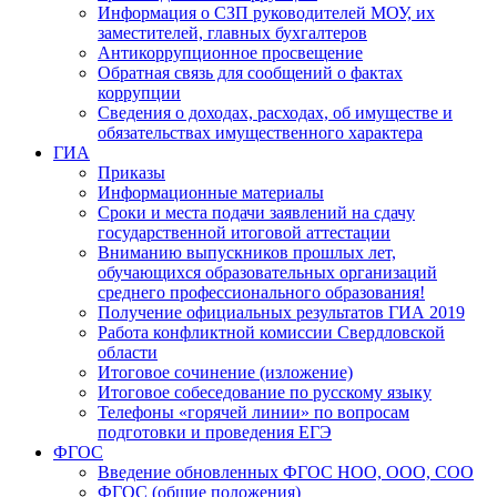
Информация о СЗП руководителей МОУ, их
заместителей, главных бухгалтеров
Антикоррупционное просвещение
Обратная связь для сообщений о фактах
коррупции
Сведения о доходах, расходах, об имуществе и
обязательствах имущественного характера
ГИА
Приказы
Информационные материалы
Сроки и места подачи заявлений на сдачу
государственной итоговой аттестации
Вниманию выпускников прошлых лет,
обучающихся образовательных организаций
среднего профессионального образования!
Получение официальных результатов ГИА 2019
Работа конфликтной комиссии Свердловской
области
Итоговое сочинение (изложение)
Итоговое собеседование по русскому языку
Телефоны «горячей линии» по вопросам
подготовки и проведения ЕГЭ
ФГОС
Введение обновленных ФГОС НОО, ООО, СОО
ФГОС (общие положения)