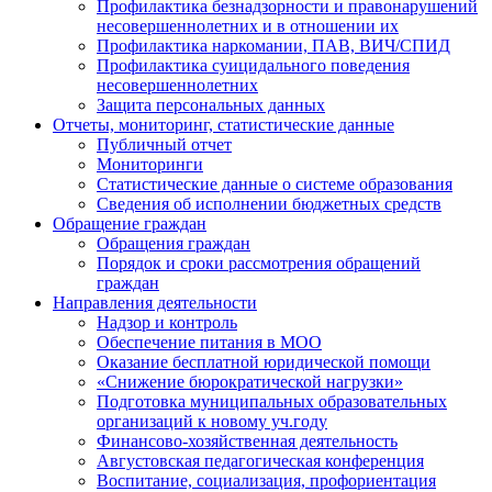
Профилактика безнадзорности и правонарушений
несовершеннолетних и в отношении их
Профилактика наркомании, ПАВ, ВИЧ/СПИД
Профилактика суицидального поведения
несовершеннолетних
Защита персональных данных
Отчеты, мониторинг, статистические данные
Публичный отчет
Мониторинги
Статистические данные о системе образования
Сведения об исполнении бюджетных средств
Обращение граждан
Обращения граждан
Порядок и сроки рассмотрения обращений
граждан
Направления деятельности
Надзор и контроль
Обеспечение питания в МОО
Оказание бесплатной юридической помощи
«Снижение бюрократической нагрузки»
Подготовка муниципальных образовательных
организаций к новому уч.году
Финансово-хозяйственная деятельность
Августовская педагогическая конференция
Воспитание, социализация, профориентация