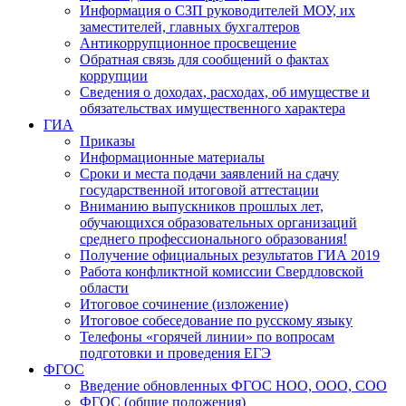
Информация о СЗП руководителей МОУ, их
заместителей, главных бухгалтеров
Антикоррупционное просвещение
Обратная связь для сообщений о фактах
коррупции
Сведения о доходах, расходах, об имуществе и
обязательствах имущественного характера
ГИА
Приказы
Информационные материалы
Сроки и места подачи заявлений на сдачу
государственной итоговой аттестации
Вниманию выпускников прошлых лет,
обучающихся образовательных организаций
среднего профессионального образования!
Получение официальных результатов ГИА 2019
Работа конфликтной комиссии Свердловской
области
Итоговое сочинение (изложение)
Итоговое собеседование по русскому языку
Телефоны «горячей линии» по вопросам
подготовки и проведения ЕГЭ
ФГОС
Введение обновленных ФГОС НОО, ООО, СОО
ФГОС (общие положения)