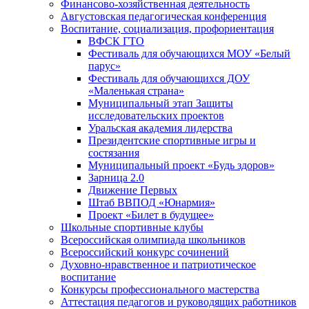
Финансово-хозяйственная деятельность
Августовская педагогическая конференция
Воспитание, социализация, профориентация
ВФСК ГТО
Фестиваль для обучающихся МОУ «Белый
парус»
Фестиваль для обучающихся ДОУ
«Маленькая страна»
Муниципальный этап Защиты
исследовательских проектов
Уральская академия лидерства
Президентские спортивные игры и
состязания
Муниципальный проект «Будь здоров»
Зарница 2.0
Движение Первых
Штаб ВВПОД «Юнармия»
Проект «Билет в будущее»
Школьные спортивные клубы
Всероссийская олимпиада школьников
Всероссийский конкурс сочинений
Духовно-нравственное и патриотическое
воспитание
Конкурсы профессионального мастерства
Аттестация педагогов и руководящих работников