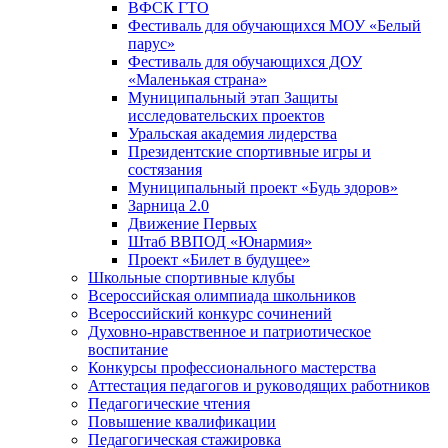
ВФСК ГТО
Фестиваль для обучающихся МОУ «Белый
парус»
Фестиваль для обучающихся ДОУ
«Маленькая страна»
Муниципальный этап Защиты
исследовательских проектов
Уральская академия лидерства
Президентские спортивные игры и
состязания
Муниципальный проект «Будь здоров»
Зарница 2.0
Движение Первых
Штаб ВВПОД «Юнармия»
Проект «Билет в будущее»
Школьные спортивные клубы
Всероссийская олимпиада школьников
Всероссийский конкурс сочинений
Духовно-нравственное и патриотическое
воспитание
Конкурсы профессионального мастерства
Аттестация педагогов и руководящих работников
Педагогические чтения
Повышение квалификации
Педагогическая стажировка