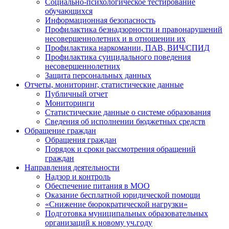
Социально-психологическое тестирование
обучающихся
Информационная безопасность
Профилактика безнадзорности и правонарушений
несовершеннолетних и в отношении их
Профилактика наркомании, ПАВ, ВИЧ/СПИД
Профилактика суицидального поведения
несовершеннолетних
Защита персональных данных
Отчеты, мониторинг, статистические данные
Публичный отчет
Мониторинги
Статистические данные о системе образования
Сведения об исполнении бюджетных средств
Обращение граждан
Обращения граждан
Порядок и сроки рассмотрения обращений
граждан
Направления деятельности
Надзор и контроль
Обеспечение питания в МОО
Оказание бесплатной юридической помощи
«Снижение бюрократической нагрузки»
Подготовка муниципальных образовательных
организаций к новому уч.году