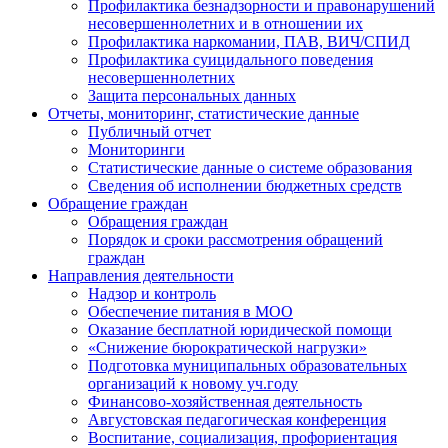
Профилактика безнадзорности и правонарушений
несовершеннолетних и в отношении их
Профилактика наркомании, ПАВ, ВИЧ/СПИД
Профилактика суицидального поведения
несовершеннолетних
Защита персональных данных
Отчеты, мониторинг, статистические данные
Публичный отчет
Мониторинги
Статистические данные о системе образования
Сведения об исполнении бюджетных средств
Обращение граждан
Обращения граждан
Порядок и сроки рассмотрения обращений
граждан
Направления деятельности
Надзор и контроль
Обеспечение питания в МОО
Оказание бесплатной юридической помощи
«Снижение бюрократической нагрузки»
Подготовка муниципальных образовательных
организаций к новому уч.году
Финансово-хозяйственная деятельность
Августовская педагогическая конференция
Воспитание, социализация, профориентация