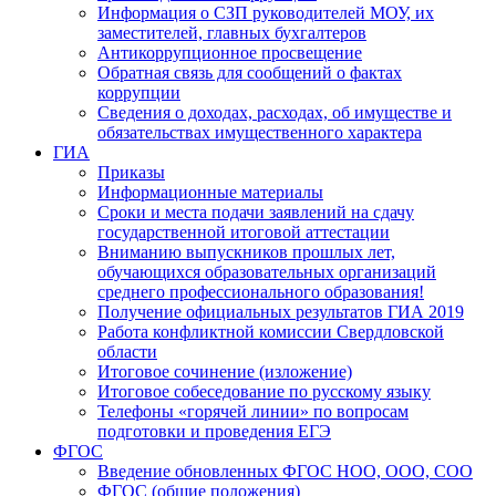
Информация о СЗП руководителей МОУ, их
заместителей, главных бухгалтеров
Антикоррупционное просвещение
Обратная связь для сообщений о фактах
коррупции
Сведения о доходах, расходах, об имуществе и
обязательствах имущественного характера
ГИА
Приказы
Информационные материалы
Сроки и места подачи заявлений на сдачу
государственной итоговой аттестации
Вниманию выпускников прошлых лет,
обучающихся образовательных организаций
среднего профессионального образования!
Получение официальных результатов ГИА 2019
Работа конфликтной комиссии Свердловской
области
Итоговое сочинение (изложение)
Итоговое собеседование по русскому языку
Телефоны «горячей линии» по вопросам
подготовки и проведения ЕГЭ
ФГОС
Введение обновленных ФГОС НОО, ООО, СОО
ФГОС (общие положения)