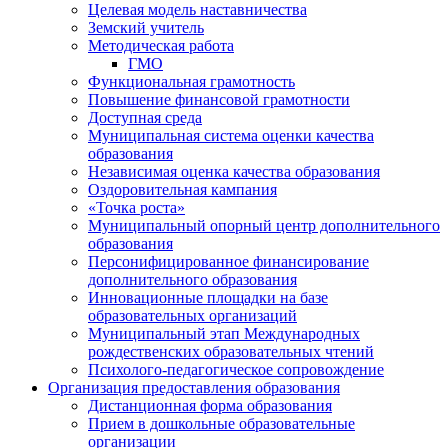
Целевая модель наставничества
Земский учитель
Методическая работа
ГМО
Функциональная грамотность
Повышение финансовой грамотности
Доступная среда
Муниципальная система оценки качества
образования
Независимая оценка качества образования
Оздоровительная кампания
«Точка роста»
Муниципальный опорный центр дополнительного
образования
Персонифицированное финансирование
дополнительного образования
Инновационные площадки на базе
образовательных организаций
Муниципальный этап Международных
рождественских образовательных чтений
Психолого-педагогическое сопровождение
Организация предоставления образования
Дистанционная форма образования
Прием в дошкольные образовательные
организации