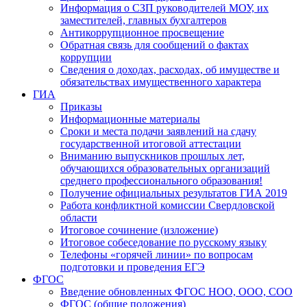
Информация о СЗП руководителей МОУ, их
заместителей, главных бухгалтеров
Антикоррупционное просвещение
Обратная связь для сообщений о фактах
коррупции
Сведения о доходах, расходах, об имуществе и
обязательствах имущественного характера
ГИА
Приказы
Информационные материалы
Сроки и места подачи заявлений на сдачу
государственной итоговой аттестации
Вниманию выпускников прошлых лет,
обучающихся образовательных организаций
среднего профессионального образования!
Получение официальных результатов ГИА 2019
Работа конфликтной комиссии Свердловской
области
Итоговое сочинение (изложение)
Итоговое собеседование по русскому языку
Телефоны «горячей линии» по вопросам
подготовки и проведения ЕГЭ
ФГОС
Введение обновленных ФГОС НОО, ООО, СОО
ФГОС (общие положения)