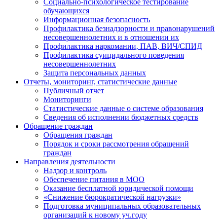
Социально-психологическое тестирование
обучающихся
Информационная безопасность
Профилактика безнадзорности и правонарушений
несовершеннолетних и в отношении их
Профилактика наркомании, ПАВ, ВИЧ/СПИД
Профилактика суицидального поведения
несовершеннолетних
Защита персональных данных
Отчеты, мониторинг, статистические данные
Публичный отчет
Мониторинги
Статистические данные о системе образования
Сведения об исполнении бюджетных средств
Обращение граждан
Обращения граждан
Порядок и сроки рассмотрения обращений
граждан
Направления деятельности
Надзор и контроль
Обеспечение питания в МОО
Оказание бесплатной юридической помощи
«Снижение бюрократической нагрузки»
Подготовка муниципальных образовательных
организаций к новому уч.году