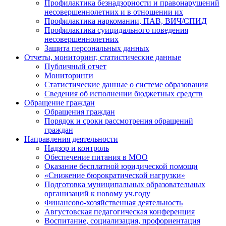
Профилактика безнадзорности и правонарушений
несовершеннолетних и в отношении их
Профилактика наркомании, ПАВ, ВИЧ/СПИД
Профилактика суицидального поведения
несовершеннолетних
Защита персональных данных
Отчеты, мониторинг, статистические данные
Публичный отчет
Мониторинги
Статистические данные о системе образования
Сведения об исполнении бюджетных средств
Обращение граждан
Обращения граждан
Порядок и сроки рассмотрения обращений
граждан
Направления деятельности
Надзор и контроль
Обеспечение питания в МОО
Оказание бесплатной юридической помощи
«Снижение бюрократической нагрузки»
Подготовка муниципальных образовательных
организаций к новому уч.году
Финансово-хозяйственная деятельность
Августовская педагогическая конференция
Воспитание, социализация, профориентация