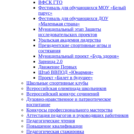
ВФСК ГТО
Фестиваль для обучающихся МОУ «Белый
парус»
Фестиваль для обучающихся ДОУ
«Маленькая страна»
Муниципальный этап Защиты
исследовательских проектов
Уральская академия лидерства
Президентские спортивные игры и
состязания
Муниципальный проект «Будь здоров»
Зарница 2.0
Движение Первых
Штаб ВВПОД «Юнармия»
Проект «Билет в будущее»
Школьные спортивные клубы
Всероссийская олимпиада школьников
Всероссийский конкурс сочинений
Духовно-нравственное и патриотическое
воспитание
Конкурсы профессионального мастерства
Аттестация педагогов и руководящих работников
Педагогические чтения
Повышение квалификации
Педагогическая стажировка