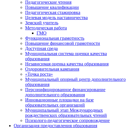
Педагогические чтения
Повышение квалификации
Педагогическая стажировка
Целевая модель наставничества
Земский учитель
Методическая работа
ГМО
Функциональная грамотность
Повышение финансовой грамотности
Доступная среда
Муниципальная система оценки качества
образования
Независимая оценка качества образования
Оздоровительная кампания
«Точка роста»
Муниципальный опорный центр дополнительного
образования
Персонифицированное финансирование
дополнительного образования
Инновационные площадки на базе
образовательных организаций
Муниципальный этап Международных
рождественских образовательных чтений
Психолого-педагогическое сопровождение
Организация предоставления образования