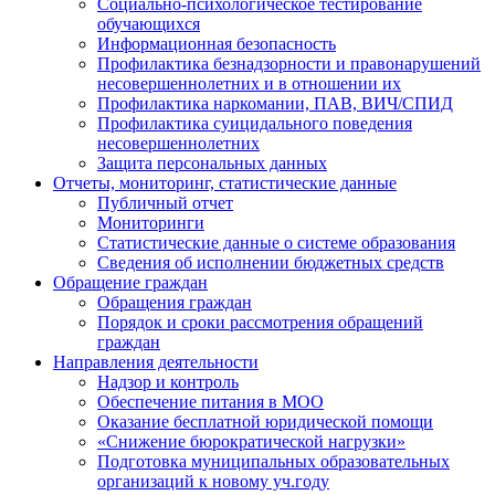
Социально-психологическое тестирование
обучающихся
Информационная безопасность
Профилактика безнадзорности и правонарушений
несовершеннолетних и в отношении их
Профилактика наркомании, ПАВ, ВИЧ/СПИД
Профилактика суицидального поведения
несовершеннолетних
Защита персональных данных
Отчеты, мониторинг, статистические данные
Публичный отчет
Мониторинги
Статистические данные о системе образования
Сведения об исполнении бюджетных средств
Обращение граждан
Обращения граждан
Порядок и сроки рассмотрения обращений
граждан
Направления деятельности
Надзор и контроль
Обеспечение питания в МОО
Оказание бесплатной юридической помощи
«Снижение бюрократической нагрузки»
Подготовка муниципальных образовательных
организаций к новому уч.году