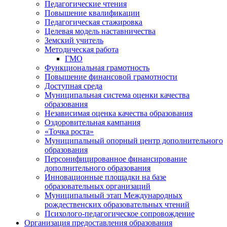
Педагогические чтения
Повышение квалификации
Педагогическая стажировка
Целевая модель наставничества
Земский учитель
Методическая работа
ГМО
Функциональная грамотность
Повышение финансовой грамотности
Доступная среда
Муниципальная система оценки качества
образования
Независимая оценка качества образования
Оздоровительная кампания
«Точка роста»
Муниципальный опорный центр дополнительного
образования
Персонифицированное финансирование
дополнительного образования
Инновационные площадки на базе
образовательных организаций
Муниципальный этап Международных
рождественских образовательных чтений
Психолого-педагогическое сопровождение
Организация предоставления образования