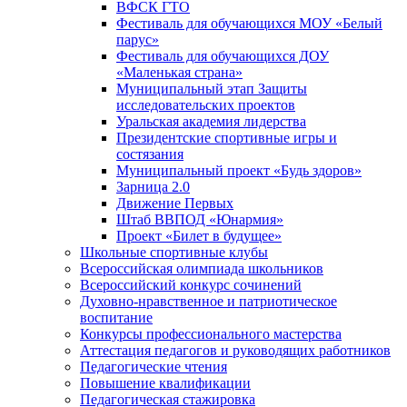
ВФСК ГТО
Фестиваль для обучающихся МОУ «Белый
парус»
Фестиваль для обучающихся ДОУ
«Маленькая страна»
Муниципальный этап Защиты
исследовательских проектов
Уральская академия лидерства
Президентские спортивные игры и
состязания
Муниципальный проект «Будь здоров»
Зарница 2.0
Движение Первых
Штаб ВВПОД «Юнармия»
Проект «Билет в будущее»
Школьные спортивные клубы
Всероссийская олимпиада школьников
Всероссийский конкурс сочинений
Духовно-нравственное и патриотическое
воспитание
Конкурсы профессионального мастерства
Аттестация педагогов и руководящих работников
Педагогические чтения
Повышение квалификации
Педагогическая стажировка