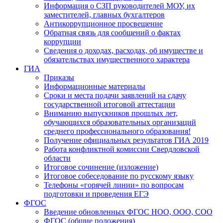
Информация о СЗП руководителей МОУ, их
заместителей, главных бухгалтеров
Антикоррупционное просвещение
Обратная связь для сообщений о фактах
коррупции
Сведения о доходах, расходах, об имуществе и
обязательствах имущественного характера
ГИА
Приказы
Информационные материалы
Сроки и места подачи заявлений на сдачу
государственной итоговой аттестации
Вниманию выпускников прошлых лет,
обучающихся образовательных организаций
среднего профессионального образования!
Получение официальных результатов ГИА 2019
Работа конфликтной комиссии Свердловской
области
Итоговое сочинение (изложение)
Итоговое собеседование по русскому языку
Телефоны «горячей линии» по вопросам
подготовки и проведения ЕГЭ
ФГОС
Введение обновленных ФГОС НОО, ООО, СОО
ФГОС (общие положения)