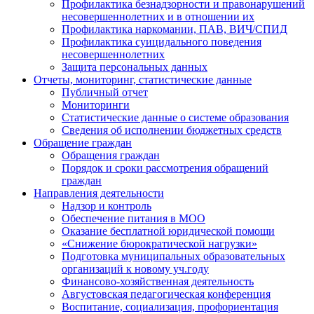
Профилактика безнадзорности и правонарушений
несовершеннолетних и в отношении их
Профилактика наркомании, ПАВ, ВИЧ/СПИД
Профилактика суицидального поведения
несовершеннолетних
Защита персональных данных
Отчеты, мониторинг, статистические данные
Публичный отчет
Мониторинги
Статистические данные о системе образования
Сведения об исполнении бюджетных средств
Обращение граждан
Обращения граждан
Порядок и сроки рассмотрения обращений
граждан
Направления деятельности
Надзор и контроль
Обеспечение питания в МОО
Оказание бесплатной юридической помощи
«Снижение бюрократической нагрузки»
Подготовка муниципальных образовательных
организаций к новому уч.году
Финансово-хозяйственная деятельность
Августовская педагогическая конференция
Воспитание, социализация, профориентация