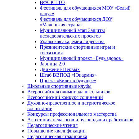
ВФСК ГТО
Фестиваль для обучающихся МОУ «Белый
парус»
Фестиваль для обучающихся ДОУ
«Маленькая страна»
Муниципальный этап Защиты
исследовательских проектов
Уральская академия лидерства
Президентские спортивные игры и
состязания
Муниципальный проект «Будь здоров»
Зарница 2.0
Движение Первых
Штаб ВВПОД «Юнармия»
Проект «Билет в будущее»
Школьные спортивные клубы
Всероссийская олимпиада школьников
Всероссийский конкурс сочинений
Духовно-нравственное и патриотическое
воспитание
Конкурсы профессионального мастерства
Аттестация педагогов и руководящих работников
Педагогические чтения
Повышение квалификации
Педагогическая стажировка