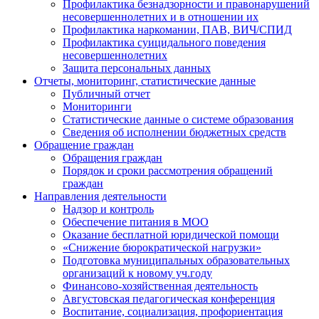
Профилактика безнадзорности и правонарушений
несовершеннолетних и в отношении их
Профилактика наркомании, ПАВ, ВИЧ/СПИД
Профилактика суицидального поведения
несовершеннолетних
Защита персональных данных
Отчеты, мониторинг, статистические данные
Публичный отчет
Мониторинги
Статистические данные о системе образования
Сведения об исполнении бюджетных средств
Обращение граждан
Обращения граждан
Порядок и сроки рассмотрения обращений
граждан
Направления деятельности
Надзор и контроль
Обеспечение питания в МОО
Оказание бесплатной юридической помощи
«Снижение бюрократической нагрузки»
Подготовка муниципальных образовательных
организаций к новому уч.году
Финансово-хозяйственная деятельность
Августовская педагогическая конференция
Воспитание, социализация, профориентация