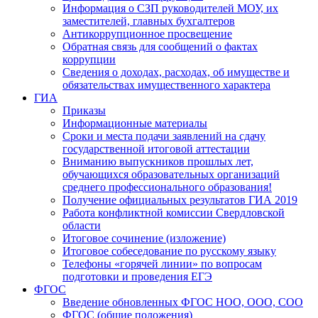
Информация о СЗП руководителей МОУ, их
заместителей, главных бухгалтеров
Антикоррупционное просвещение
Обратная связь для сообщений о фактах
коррупции
Сведения о доходах, расходах, об имуществе и
обязательствах имущественного характера
ГИА
Приказы
Информационные материалы
Сроки и места подачи заявлений на сдачу
государственной итоговой аттестации
Вниманию выпускников прошлых лет,
обучающихся образовательных организаций
среднего профессионального образования!
Получение официальных результатов ГИА 2019
Работа конфликтной комиссии Свердловской
области
Итоговое сочинение (изложение)
Итоговое собеседование по русскому языку
Телефоны «горячей линии» по вопросам
подготовки и проведения ЕГЭ
ФГОС
Введение обновленных ФГОС НОО, ООО, СОО
ФГОС (общие положения)