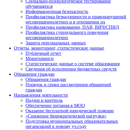
Социально-психологическое тестирование
обучающихся
Информационная безопасность
Профилактика безнадзорности и правонарушений
несовершеннолетних и в отношении их
Профилактика наркомании, ПАВ, ВИЧ/СПИД
Профилактика суицидального поведения
несовершеннолетних
Защита персональных данных
Отчеты, мониторинг, статистические данные
Публичный отчет
Мониторинги
Статистические данные о системе образования
Сведения об исполнении бюджетных средств
Обращение граждан
Обращения граждан
Порядок и сроки рассмотрения обращений
граждан
Направления деятельности
Надзор и контроль
Обеспечение питания в МОО
Оказание бесплатной юридической помощи
«Снижение бюрократической нагрузки»
Подготовка муниципальных образовательных
организаций к новому уч.году