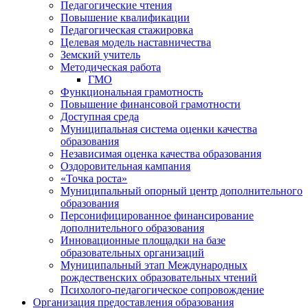
Педагогические чтения
Повышение квалификации
Педагогическая стажировка
Целевая модель наставничества
Земский учитель
Методическая работа
ГМО
Функциональная грамотность
Повышение финансовой грамотности
Доступная среда
Муниципальная система оценки качества
образования
Независимая оценка качества образования
Оздоровительная кампания
«Точка роста»
Муниципальный опорный центр дополнительного
образования
Персонифицированное финансирование
дополнительного образования
Инновационные площадки на базе
образовательных организаций
Муниципальный этап Международных
рождественских образовательных чтений
Психолого-педагогическое сопровождение
Организация предоставления образования