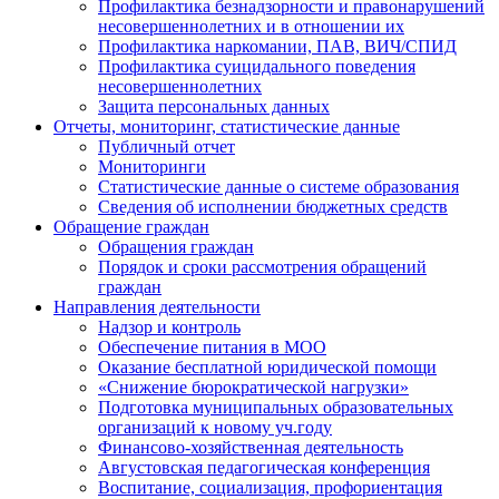
Профилактика безнадзорности и правонарушений
несовершеннолетних и в отношении их
Профилактика наркомании, ПАВ, ВИЧ/СПИД
Профилактика суицидального поведения
несовершеннолетних
Защита персональных данных
Отчеты, мониторинг, статистические данные
Публичный отчет
Мониторинги
Статистические данные о системе образования
Сведения об исполнении бюджетных средств
Обращение граждан
Обращения граждан
Порядок и сроки рассмотрения обращений
граждан
Направления деятельности
Надзор и контроль
Обеспечение питания в МОО
Оказание бесплатной юридической помощи
«Снижение бюрократической нагрузки»
Подготовка муниципальных образовательных
организаций к новому уч.году
Финансово-хозяйственная деятельность
Августовская педагогическая конференция
Воспитание, социализация, профориентация