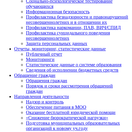
Социально-психологическое тестирование
обучающихся
Информационная безопасность
Профилактика безнадзорности и правонарушений
несовершеннолетних и в отношении их
Профилактика наркомании, ПАВ, ВИЧ/СПИД
Профилактика суицидального поведения
несовершеннолетних
Защита персональных данных
Отчеты, мониторинг, статистические данные
Публичный отчет
Мониторинги
Статистические данные о системе образования
Сведения об исполнении бюджетных средств
Обращение граждан
Обращения граждан
Порядок и сроки рассмотрения обращений
граждан
Направления деятельности
Надзор и контроль
Обеспечение питания в МОО
Оказание бесплатной юридической помощи
«Снижение бюрократической нагрузки»
Подготовка муниципальных образовательных
организаций к новому уч.году