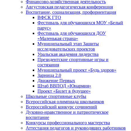
Финансово-хозяйственная деятельность
Августовская педагогическая конференция
Воспитание, социализация, профориентация
ВФСК ГТО
Фестиваль для обучающихся МОУ «Белый
парус»
Фестиваль для обучающихся ДОУ
«Маленькая страна»
Муниципальный этап Защиты
исследовательских проектов
Уральская академия лидерства
Президентские спортивные игры и
состязания
Муниципальный проект «Будь здоров»
Зарница 2.0
Движение Первых
Штаб ВВПОД «Юнармия»
Проект «Билет в будущее»
Школьные спортивные клубы
Всероссийская олимпиада школьников
Всероссийский конкурс сочинений
Духовно-нравственное и патриотическое
воспитание
Конкурсы профессионального мастерства
Аттестация педагогов и руководящих работников