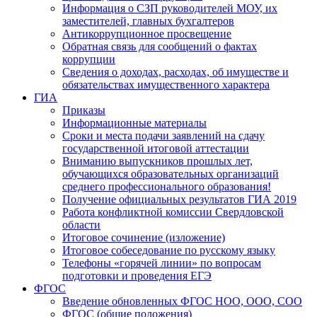
Информация о СЗП руководителей МОУ, их
заместителей, главных бухгалтеров
Антикоррупционное просвещение
Обратная связь для сообщений о фактах
коррупции
Сведения о доходах, расходах, об имуществе и
обязательствах имущественного характера
ГИА
Приказы
Информационные материалы
Сроки и места подачи заявлений на сдачу
государственной итоговой аттестации
Вниманию выпускников прошлых лет,
обучающихся образовательных организаций
среднего профессионального образования!
Получение официальных результатов ГИА 2019
Работа конфликтной комиссии Свердловской
области
Итоговое сочинение (изложение)
Итоговое собеседование по русскому языку
Телефоны «горячей линии» по вопросам
подготовки и проведения ЕГЭ
ФГОС
Введение обновленных ФГОС НОО, ООО, СОО
ФГОС (общие положения)