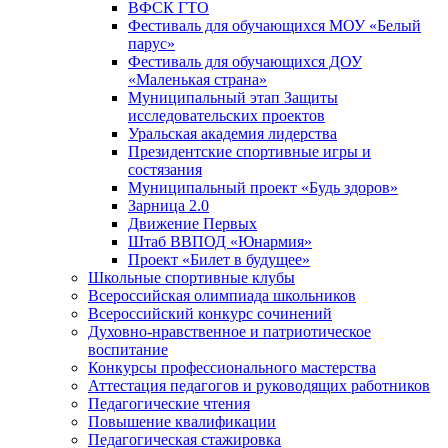
ВФСК ГТО
Фестиваль для обучающихся МОУ «Белый
парус»
Фестиваль для обучающихся ДОУ
«Маленькая страна»
Муниципальный этап Защиты
исследовательских проектов
Уральская академия лидерства
Президентские спортивные игры и
состязания
Муниципальный проект «Будь здоров»
Зарница 2.0
Движение Первых
Штаб ВВПОД «Юнармия»
Проект «Билет в будущее»
Школьные спортивные клубы
Всероссийская олимпиада школьников
Всероссийский конкурс сочинений
Духовно-нравственное и патриотическое
воспитание
Конкурсы профессионального мастерства
Аттестация педагогов и руководящих работников
Педагогические чтения
Повышение квалификации
Педагогическая стажировка