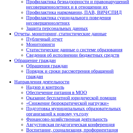
Профилактика безнадзорности и правонарушений
несовершеннолетних и в отношении их
Профилактика наркомании, ПАВ, ВИЧ/СПИД
Профилактика суицидального поведения
несовершеннолетних
Защита персональных данных
Отчеты, мониторинг, статистические данные
Публичный отчет
Мониторинги
Статистические данные о системе образования
Сведения об исполнении бюджетных средств
Обращение граждан
Обращения граждан
Порядок и сроки рассмотрения обращений
граждан
Направления деятельности
Надзор и контроль
Обеспечение питания в МОО
Оказание бесплатной юридической помощи
«Снижение бюрократической нагрузки»
Подготовка муниципальных образовательных
организаций к новому уч.году
Финансово-хозяйственная деятельность
Августовская педагогическая конференция
Воспитание, социализация, профориентация