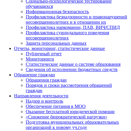
Социально-психологическое тестирование
обучающихся
Информационная безопасность
Профилактика безнадзорности и правонарушений
несовершеннолетних и в отношении их
Профилактика наркомании, ПАВ, ВИЧ/СПИД
Профилактика суицидального поведения
несовершеннолетних
Защита персональных данных
Отчеты, мониторинг, статистические данные
Публичный отчет
Мониторинги
Статистические данные о системе образования
Сведения об исполнении бюджетных средств
Обращение граждан
Обращения граждан
Порядок и сроки рассмотрения обращений
граждан
Направления деятельности
Надзор и контроль
Обеспечение питания в МОО
Оказание бесплатной юридической помощи
«Снижение бюрократической нагрузки»
Подготовка муниципальных образовательных
организаций к новому уч.году