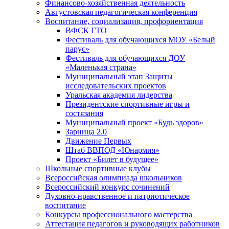
Финансово-хозяйственная деятельность
Августовская педагогическая конференция
Воспитание, социализация, профориентация
ВФСК ГТО
Фестиваль для обучающихся МОУ «Белый
парус»
Фестиваль для обучающихся ДОУ
«Маленькая страна»
Муниципальный этап Защиты
исследовательских проектов
Уральская академия лидерства
Президентские спортивные игры и
состязания
Муниципальный проект «Будь здоров»
Зарница 2.0
Движение Первых
Штаб ВВПОД «Юнармия»
Проект «Билет в будущее»
Школьные спортивные клубы
Всероссийская олимпиада школьников
Всероссийский конкурс сочинений
Духовно-нравственное и патриотическое
воспитание
Конкурсы профессионального мастерства
Аттестация педагогов и руководящих работников