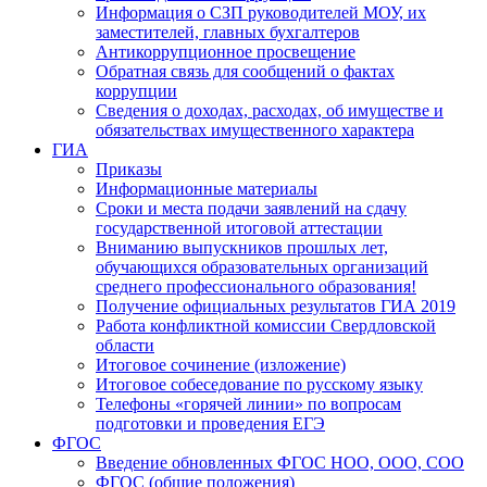
Информация о СЗП руководителей МОУ, их
заместителей, главных бухгалтеров
Антикоррупционное просвещение
Обратная связь для сообщений о фактах
коррупции
Сведения о доходах, расходах, об имуществе и
обязательствах имущественного характера
ГИА
Приказы
Информационные материалы
Сроки и места подачи заявлений на сдачу
государственной итоговой аттестации
Вниманию выпускников прошлых лет,
обучающихся образовательных организаций
среднего профессионального образования!
Получение официальных результатов ГИА 2019
Работа конфликтной комиссии Свердловской
области
Итоговое сочинение (изложение)
Итоговое собеседование по русскому языку
Телефоны «горячей линии» по вопросам
подготовки и проведения ЕГЭ
ФГОС
Введение обновленных ФГОС НОО, ООО, СОО
ФГОС (общие положения)