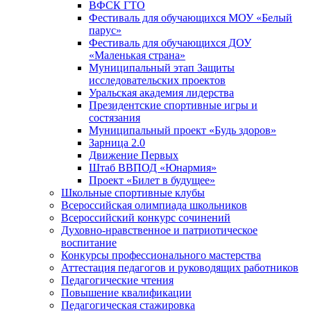
ВФСК ГТО
Фестиваль для обучающихся МОУ «Белый
парус»
Фестиваль для обучающихся ДОУ
«Маленькая страна»
Муниципальный этап Защиты
исследовательских проектов
Уральская академия лидерства
Президентские спортивные игры и
состязания
Муниципальный проект «Будь здоров»
Зарница 2.0
Движение Первых
Штаб ВВПОД «Юнармия»
Проект «Билет в будущее»
Школьные спортивные клубы
Всероссийская олимпиада школьников
Всероссийский конкурс сочинений
Духовно-нравственное и патриотическое
воспитание
Конкурсы профессионального мастерства
Аттестация педагогов и руководящих работников
Педагогические чтения
Повышение квалификации
Педагогическая стажировка