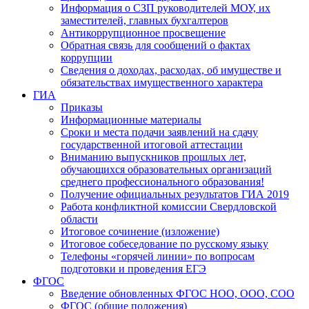
Информация о СЗП руководителей МОУ, их
заместителей, главных бухгалтеров
Антикоррупционное просвещение
Обратная связь для сообщений о фактах
коррупции
Сведения о доходах, расходах, об имуществе и
обязательствах имущественного характера
ГИА
Приказы
Информационные материалы
Сроки и места подачи заявлений на сдачу
государственной итоговой аттестации
Вниманию выпускников прошлых лет,
обучающихся образовательных организаций
среднего профессионального образования!
Получение официальных результатов ГИА 2019
Работа конфликтной комиссии Свердловской
области
Итоговое сочинение (изложение)
Итоговое собеседование по русскому языку
Телефоны «горячей линии» по вопросам
подготовки и проведения ЕГЭ
ФГОС
Введение обновленных ФГОС НОО, ООО, СОО
ФГОС (общие положения)