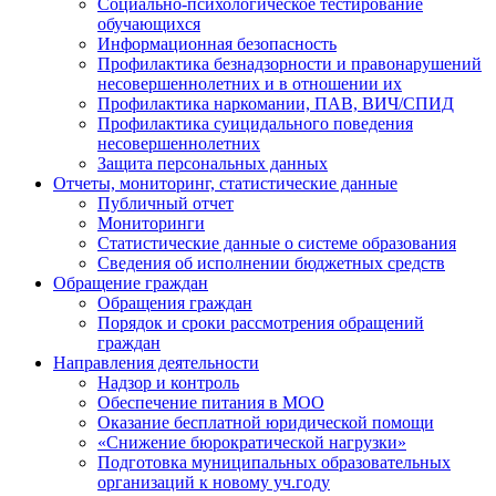
Социально-психологическое тестирование
обучающихся
Информационная безопасность
Профилактика безнадзорности и правонарушений
несовершеннолетних и в отношении их
Профилактика наркомании, ПАВ, ВИЧ/СПИД
Профилактика суицидального поведения
несовершеннолетних
Защита персональных данных
Отчеты, мониторинг, статистические данные
Публичный отчет
Мониторинги
Статистические данные о системе образования
Сведения об исполнении бюджетных средств
Обращение граждан
Обращения граждан
Порядок и сроки рассмотрения обращений
граждан
Направления деятельности
Надзор и контроль
Обеспечение питания в МОО
Оказание бесплатной юридической помощи
«Снижение бюрократической нагрузки»
Подготовка муниципальных образовательных
организаций к новому уч.году