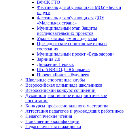
ВФСК ГТО
Фестиваль для обучающихся МОУ «Белый
парус»
Фестиваль для обучающихся ДОУ
«Маленькая страна»
Муниципальный этап Защиты
исследовательских проектов
Уральская академия лидерства
Президентские спортивные игры и
состязания
Муниципальный проект «Будь здоров»
Зарница 2.0
Движение Первых
Штаб ВВПОД «Юнармия»
Проект «Билет в будущее»
Школьные спортивные клубы
Всероссийская олимпиада школьников
Всероссийский конкурс сочинений
Духовно-нравственное и патриотическое
воспитание
Конкурсы профессионального мастерства
Аттестация педагогов и руководящих работников
Педагогические чтения
Повышение квалификации
Педагогическая стажировка