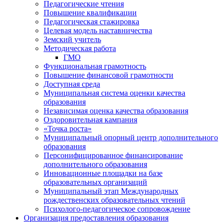
Педагогические чтения
Повышение квалификации
Педагогическая стажировка
Целевая модель наставничества
Земский учитель
Методическая работа
ГМО
Функциональная грамотность
Повышение финансовой грамотности
Доступная среда
Муниципальная система оценки качества
образования
Независимая оценка качества образования
Оздоровительная кампания
«Точка роста»
Муниципальный опорный центр дополнительного
образования
Персонифицированное финансирование
дополнительного образования
Инновационные площадки на базе
образовательных организаций
Муниципальный этап Международных
рождественских образовательных чтений
Психолого-педагогическое сопровождение
Организация предоставления образования