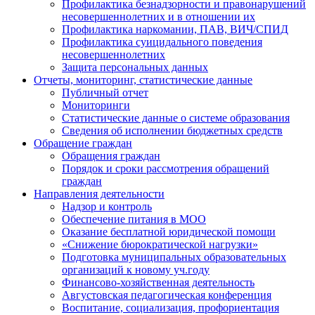
Профилактика безнадзорности и правонарушений
несовершеннолетних и в отношении их
Профилактика наркомании, ПАВ, ВИЧ/СПИД
Профилактика суицидального поведения
несовершеннолетних
Защита персональных данных
Отчеты, мониторинг, статистические данные
Публичный отчет
Мониторинги
Статистические данные о системе образования
Сведения об исполнении бюджетных средств
Обращение граждан
Обращения граждан
Порядок и сроки рассмотрения обращений
граждан
Направления деятельности
Надзор и контроль
Обеспечение питания в МОО
Оказание бесплатной юридической помощи
«Снижение бюрократической нагрузки»
Подготовка муниципальных образовательных
организаций к новому уч.году
Финансово-хозяйственная деятельность
Августовская педагогическая конференция
Воспитание, социализация, профориентация