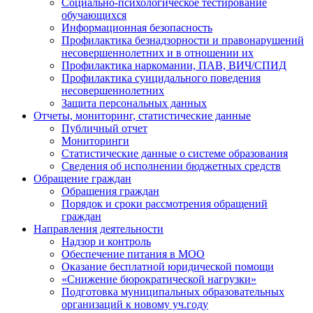
Социально-психологическое тестирование
обучающихся
Информационная безопасность
Профилактика безнадзорности и правонарушений
несовершеннолетних и в отношении их
Профилактика наркомании, ПАВ, ВИЧ/СПИД
Профилактика суицидального поведения
несовершеннолетних
Защита персональных данных
Отчеты, мониторинг, статистические данные
Публичный отчет
Мониторинги
Статистические данные о системе образования
Сведения об исполнении бюджетных средств
Обращение граждан
Обращения граждан
Порядок и сроки рассмотрения обращений
граждан
Направления деятельности
Надзор и контроль
Обеспечение питания в МОО
Оказание бесплатной юридической помощи
«Снижение бюрократической нагрузки»
Подготовка муниципальных образовательных
организаций к новому уч.году