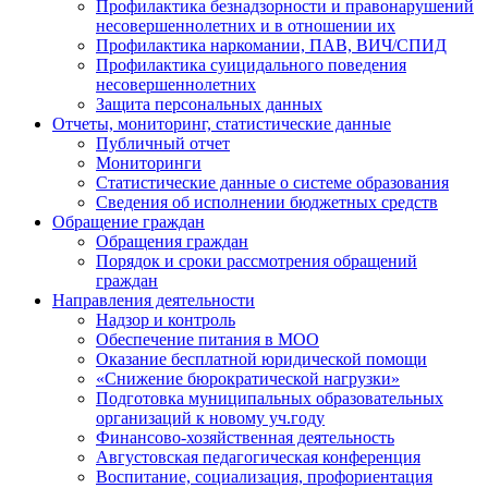
Профилактика безнадзорности и правонарушений
несовершеннолетних и в отношении их
Профилактика наркомании, ПАВ, ВИЧ/СПИД
Профилактика суицидального поведения
несовершеннолетних
Защита персональных данных
Отчеты, мониторинг, статистические данные
Публичный отчет
Мониторинги
Статистические данные о системе образования
Сведения об исполнении бюджетных средств
Обращение граждан
Обращения граждан
Порядок и сроки рассмотрения обращений
граждан
Направления деятельности
Надзор и контроль
Обеспечение питания в МОО
Оказание бесплатной юридической помощи
«Снижение бюрократической нагрузки»
Подготовка муниципальных образовательных
организаций к новому уч.году
Финансово-хозяйственная деятельность
Августовская педагогическая конференция
Воспитание, социализация, профориентация