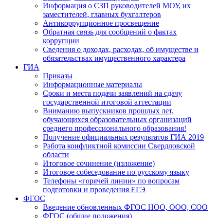
Информация о СЗП руководителей МОУ, их
заместителей, главных бухгалтеров
Антикоррупционное просвещение
Обратная связь для сообщений о фактах
коррупции
Сведения о доходах, расходах, об имуществе и
обязательствах имущественного характера
ГИА
Приказы
Информационные материалы
Сроки и места подачи заявлений на сдачу
государственной итоговой аттестации
Вниманию выпускников прошлых лет,
обучающихся образовательных организаций
среднего профессионального образования!
Получение официальных результатов ГИА 2019
Работа конфликтной комиссии Свердловской
области
Итоговое сочинение (изложение)
Итоговое собеседование по русскому языку
Телефоны «горячей линии» по вопросам
подготовки и проведения ЕГЭ
ФГОС
Введение обновленных ФГОС НОО, ООО, СОО
ФГОС (общие положения)