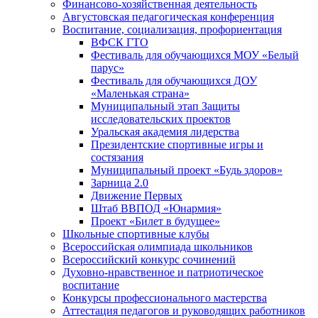
Финансово-хозяйственная деятельность
Августовская педагогическая конференция
Воспитание, социализация, профориентация
ВФСК ГТО
Фестиваль для обучающихся МОУ «Белый
парус»
Фестиваль для обучающихся ДОУ
«Маленькая страна»
Муниципальный этап Защиты
исследовательских проектов
Уральская академия лидерства
Президентские спортивные игры и
состязания
Муниципальный проект «Будь здоров»
Зарница 2.0
Движение Первых
Штаб ВВПОД «Юнармия»
Проект «Билет в будущее»
Школьные спортивные клубы
Всероссийская олимпиада школьников
Всероссийский конкурс сочинений
Духовно-нравственное и патриотическое
воспитание
Конкурсы профессионального мастерства
Аттестация педагогов и руководящих работников