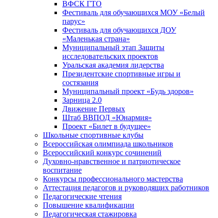
ВФСК ГТО
Фестиваль для обучающихся МОУ «Белый
парус»
Фестиваль для обучающихся ДОУ
«Маленькая страна»
Муниципальный этап Защиты
исследовательских проектов
Уральская академия лидерства
Президентские спортивные игры и
состязания
Муниципальный проект «Будь здоров»
Зарница 2.0
Движение Первых
Штаб ВВПОД «Юнармия»
Проект «Билет в будущее»
Школьные спортивные клубы
Всероссийская олимпиада школьников
Всероссийский конкурс сочинений
Духовно-нравственное и патриотическое
воспитание
Конкурсы профессионального мастерства
Аттестация педагогов и руководящих работников
Педагогические чтения
Повышение квалификации
Педагогическая стажировка