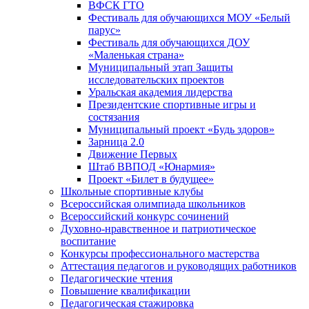
ВФСК ГТО
Фестиваль для обучающихся МОУ «Белый
парус»
Фестиваль для обучающихся ДОУ
«Маленькая страна»
Муниципальный этап Защиты
исследовательских проектов
Уральская академия лидерства
Президентские спортивные игры и
состязания
Муниципальный проект «Будь здоров»
Зарница 2.0
Движение Первых
Штаб ВВПОД «Юнармия»
Проект «Билет в будущее»
Школьные спортивные клубы
Всероссийская олимпиада школьников
Всероссийский конкурс сочинений
Духовно-нравственное и патриотическое
воспитание
Конкурсы профессионального мастерства
Аттестация педагогов и руководящих работников
Педагогические чтения
Повышение квалификации
Педагогическая стажировка