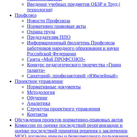
Введение учебных предметов ОБЗР и Труд (
технология)
Профсоюз
Новости Профсоюза
Нормативно правовые акты
Охрана труда
Председателям ППО
Информационный бюллетень Профсоюза
работников народного образования и науки
Российской Федерации
Газета «Мой ПРОФСОЮЗ»
Конкурс педагогического творчества «Грани
таланта»
Санаторий- профилакторий «Юбилейный»
Проектное управление
Нормативные документы
Методология
Обучение
Аналитика
Структура проектного управления
Контакты
Обсуждения проектов нормативно-правовых актов
Комиссии по оценке последствий реорганизации и
оценке последствий принятия решения о заключении
МОО договора аренды и безвозмездного пользования