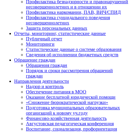
Профилактика безнадзорности и правонарушений
несовершеннолетних и в отношении их
Профилактика наркомании, ПАВ, ВИЧ/СПИД
Профилактика суицидального поведения
несовершеннолетних
Защита персональных данных
Отчеты, мониторинг, статистические данные
Публичный отчет
Мониторинги
Статистические данные о системе образования
Сведения об исполнении бюджетных средств
Обращение граждан
Обращения граждан
Порядок и сроки рассмотрения обращений
граждан
Направления деятельности
Надзор и контроль
Обеспечение питания в МОО
Оказание бесплатной юридической помощи
«Снижение бюрократической нагрузки»
Подготовка муниципальных образовательных
организаций к новому уч.году
Финансово-хозяйственная деятельность
Августовская педагогическая конференция
Воспитание, социализация, профориентация