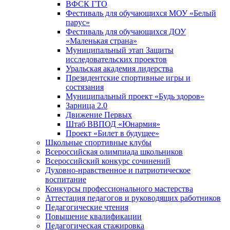
ВФСК ГТО
Фестиваль для обучающихся МОУ «Белый
парус»
Фестиваль для обучающихся ДОУ
«Маленькая страна»
Муниципальный этап Защиты
исследовательских проектов
Уральская академия лидерства
Президентские спортивные игры и
состязания
Муниципальный проект «Будь здоров»
Зарница 2.0
Движение Первых
Штаб ВВПОД «Юнармия»
Проект «Билет в будущее»
Школьные спортивные клубы
Всероссийская олимпиада школьников
Всероссийский конкурс сочинений
Духовно-нравственное и патриотическое
воспитание
Конкурсы профессионального мастерства
Аттестация педагогов и руководящих работников
Педагогические чтения
Повышение квалификации
Педагогическая стажировка