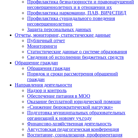
Профилактика безнадзорности и правонарушений
несовершеннолетних и в отношении их
Профилактика наркомании, ПАВ, ВИЧ/СПИД
Профилактика суицидального поведения
несовершеннолетних
Защита персональных данных
Отчеты, мониторинг, статистические данные
Публичный отчет
Мониторинги
Статистические данные о системе образования
Сведения об исполнении бюджетных средств
Обращение граждан
Обращения граждан
Порядок и сроки рассмотрения обращений
граждан
Направления деятельности
Надзор и контроль
Обеспечение питания в МОО
Оказание бесплатной юридической помощи
«Снижение бюрократической нагрузки»
Подготовка муниципальных образовательных
организаций к новому уч.году
Финансово-хозяйственная деятельность
Августовская педагогическая конференция
Воспитание, социализация, профориентация