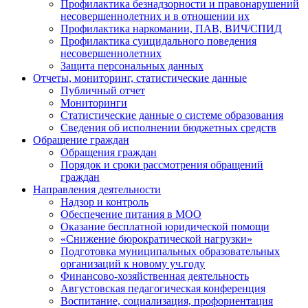
Профилактика безнадзорности и правонарушений
несовершеннолетних и в отношении их
Профилактика наркомании, ПАВ, ВИЧ/СПИД
Профилактика суицидального поведения
несовершеннолетних
Защита персональных данных
Отчеты, мониторинг, статистические данные
Публичный отчет
Мониторинги
Статистические данные о системе образования
Сведения об исполнении бюджетных средств
Обращение граждан
Обращения граждан
Порядок и сроки рассмотрения обращений
граждан
Направления деятельности
Надзор и контроль
Обеспечение питания в МОО
Оказание бесплатной юридической помощи
«Снижение бюрократической нагрузки»
Подготовка муниципальных образовательных
организаций к новому уч.году
Финансово-хозяйственная деятельность
Августовская педагогическая конференция
Воспитание, социализация, профориентация