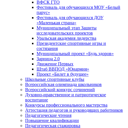
ВФСК ГТО
Фестиваль для обучающихся МОУ «Белый
парус»
Фестиваль для обучающихся ДОУ
«Маленькая страна»
Муниципальный этап Защиты
исследовательских проектов
Уральская академия лидерства
Президентские спортивные игры и
состязания
Муниципальный проект «Будь здоров»
Зарница 2.0
Движение Первых
Штаб ВВПОД «Юнармия»
Проект «Билет в будущее»
Школьные спортивные клубы
Всероссийская олимпиада школьников
Всероссийский конкурс сочинений
Духовно-нравственное и патриотическое
воспитание
Конкурсы профессионального мастерства
Аттестация педагогов и руководящих работников
Педагогические чтения
Повышение квалификации
Педагогическая стажировка