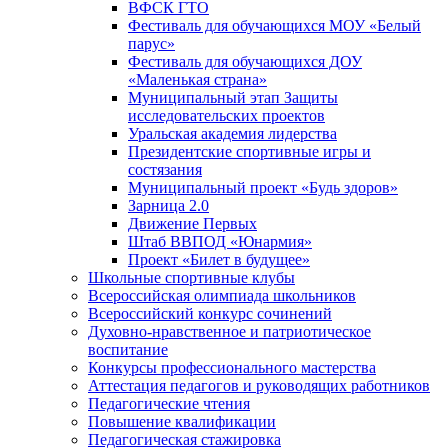
ВФСК ГТО
Фестиваль для обучающихся МОУ «Белый
парус»
Фестиваль для обучающихся ДОУ
«Маленькая страна»
Муниципальный этап Защиты
исследовательских проектов
Уральская академия лидерства
Президентские спортивные игры и
состязания
Муниципальный проект «Будь здоров»
Зарница 2.0
Движение Первых
Штаб ВВПОД «Юнармия»
Проект «Билет в будущее»
Школьные спортивные клубы
Всероссийская олимпиада школьников
Всероссийский конкурс сочинений
Духовно-нравственное и патриотическое
воспитание
Конкурсы профессионального мастерства
Аттестация педагогов и руководящих работников
Педагогические чтения
Повышение квалификации
Педагогическая стажировка