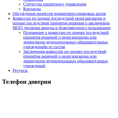
Структура проектного управления
Контакты
Обсуждения проектов нормативно-правовых актов
Комиссии по оценке последствий реорганизации и
оценке последствий принятия решения о заключении
МОО договора аренды и безвозмездного пользования
Положение о комиссии по оценке последствий
принятия решений о реорганизации или
ликвидации муниципальных образовательных
учрежденийи ее состав
Заключения комиссии по оценке последствий
принятия решений о реорганизации или
ликвидации муниципальных образовательных
учреждений
Ресурсы
Телефон доверия