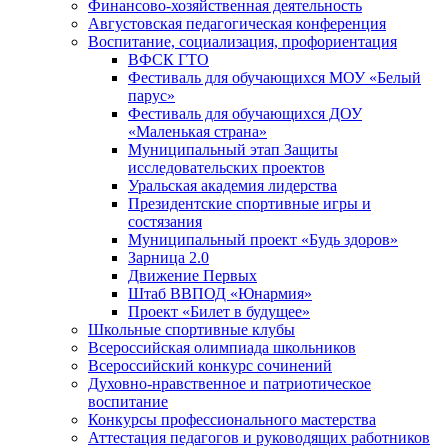
Финансово-хозяйственная деятельность
Августовская педагогическая конференция
Воспитание, социализация, профориентация
ВФСК ГТО
Фестиваль для обучающихся МОУ «Белый
парус»
Фестиваль для обучающихся ДОУ
«Маленькая страна»
Муниципальный этап Защиты
исследовательских проектов
Уральская академия лидерства
Президентские спортивные игры и
состязания
Муниципальный проект «Будь здоров»
Зарница 2.0
Движение Первых
Штаб ВВПОД «Юнармия»
Проект «Билет в будущее»
Школьные спортивные клубы
Всероссийская олимпиада школьников
Всероссийский конкурс сочинений
Духовно-нравственное и патриотическое
воспитание
Конкурсы профессионального мастерства
Аттестация педагогов и руководящих работников