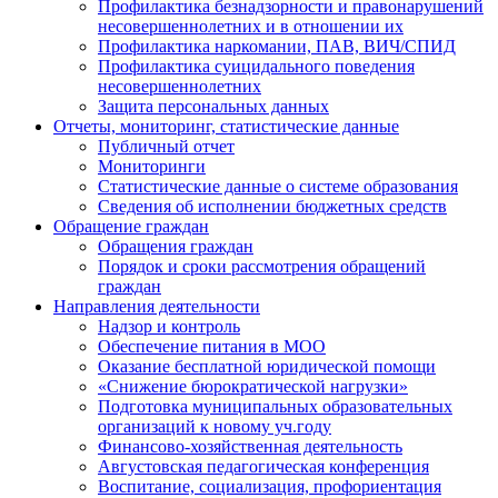
Профилактика безнадзорности и правонарушений
несовершеннолетних и в отношении их
Профилактика наркомании, ПАВ, ВИЧ/СПИД
Профилактика суицидального поведения
несовершеннолетних
Защита персональных данных
Отчеты, мониторинг, статистические данные
Публичный отчет
Мониторинги
Статистические данные о системе образования
Сведения об исполнении бюджетных средств
Обращение граждан
Обращения граждан
Порядок и сроки рассмотрения обращений
граждан
Направления деятельности
Надзор и контроль
Обеспечение питания в МОО
Оказание бесплатной юридической помощи
«Снижение бюрократической нагрузки»
Подготовка муниципальных образовательных
организаций к новому уч.году
Финансово-хозяйственная деятельность
Августовская педагогическая конференция
Воспитание, социализация, профориентация