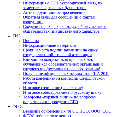
Информация о СЗП руководителей МОУ, их
заместителей, главных бухгалтеров
Антикоррупционное просвещение
Обратная связь для сообщений о фактах
коррупции
Сведения о доходах, расходах, об имуществе и
обязательствах имущественного характера
ГИА
Приказы
Информационные материалы
Сроки и места подачи заявлений на сдачу
государственной итоговой аттестации
Вниманию выпускников прошлых лет,
обучающихся образовательных организаций
среднего профессионального образования!
Получение официальных результатов ГИА 2019
Работа конфликтной комиссии Свердловской
области
Итоговое сочинение (изложение)
Итоговое собеседование по русскому языку
Телефоны «горячей линии» по вопросам
подготовки и проведения ЕГЭ
ФГОС
Введение обновленных ФГОС НОО, ООО, СОО
ФГОС (общие положения)