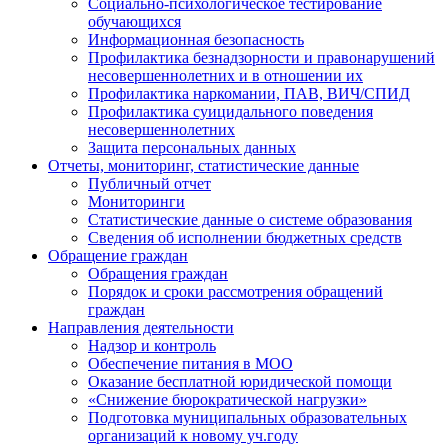
Социально-психологическое тестирование
обучающихся
Информационная безопасность
Профилактика безнадзорности и правонарушений
несовершеннолетних и в отношении их
Профилактика наркомании, ПАВ, ВИЧ/СПИД
Профилактика суицидального поведения
несовершеннолетних
Защита персональных данных
Отчеты, мониторинг, статистические данные
Публичный отчет
Мониторинги
Статистические данные о системе образования
Сведения об исполнении бюджетных средств
Обращение граждан
Обращения граждан
Порядок и сроки рассмотрения обращений
граждан
Направления деятельности
Надзор и контроль
Обеспечение питания в МОО
Оказание бесплатной юридической помощи
«Снижение бюрократической нагрузки»
Подготовка муниципальных образовательных
организаций к новому уч.году