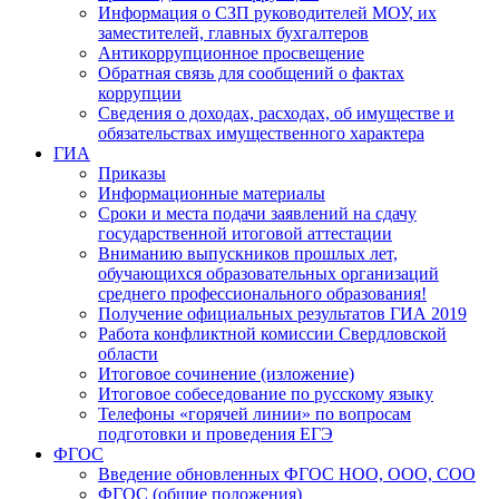
Информация о СЗП руководителей МОУ, их
заместителей, главных бухгалтеров
Антикоррупционное просвещение
Обратная связь для сообщений о фактах
коррупции
Сведения о доходах, расходах, об имуществе и
обязательствах имущественного характера
ГИА
Приказы
Информационные материалы
Сроки и места подачи заявлений на сдачу
государственной итоговой аттестации
Вниманию выпускников прошлых лет,
обучающихся образовательных организаций
среднего профессионального образования!
Получение официальных результатов ГИА 2019
Работа конфликтной комиссии Свердловской
области
Итоговое сочинение (изложение)
Итоговое собеседование по русскому языку
Телефоны «горячей линии» по вопросам
подготовки и проведения ЕГЭ
ФГОС
Введение обновленных ФГОС НОО, ООО, СОО
ФГОС (общие положения)