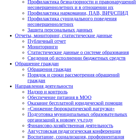
Профилактика безнадзорности и правонарушений
несовершеннолетних и в отношении их
Профилактика наркомании, ПАВ, ВИЧ/СПИД
Профилактика суицидального поведения
несовершеннолетних
Защита персональных данных
Отчеты, мониторинг, статистические данные
Публичный отчет
Мониторинги
Статистические данные о системе образования
Сведения об исполнении бюджетных средств
Обращение граждан
Обращения граждан
Порядок и сроки рассмотрения обращений
граждан
Направления деятельности
Надзор и контроль
Обеспечение питания в МОО
Оказание бесплатной юридической помощи
«Снижение бюрократической нагрузки»
Подготовка муниципальных образовательных
организаций к новому уч.году
Финансово-хозяйственная деятельность
Августовская педагогическая конференция
Воспитание, социализация, профориентация