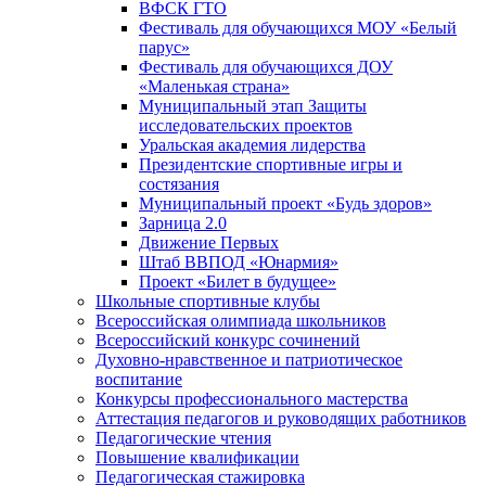
ВФСК ГТО
Фестиваль для обучающихся МОУ «Белый
парус»
Фестиваль для обучающихся ДОУ
«Маленькая страна»
Муниципальный этап Защиты
исследовательских проектов
Уральская академия лидерства
Президентские спортивные игры и
состязания
Муниципальный проект «Будь здоров»
Зарница 2.0
Движение Первых
Штаб ВВПОД «Юнармия»
Проект «Билет в будущее»
Школьные спортивные клубы
Всероссийская олимпиада школьников
Всероссийский конкурс сочинений
Духовно-нравственное и патриотическое
воспитание
Конкурсы профессионального мастерства
Аттестация педагогов и руководящих работников
Педагогические чтения
Повышение квалификации
Педагогическая стажировка