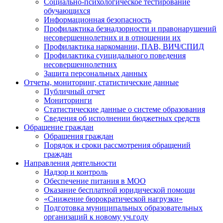
Социально-психологическое тестирование
обучающихся
Информационная безопасность
Профилактика безнадзорности и правонарушений
несовершеннолетних и в отношении их
Профилактика наркомании, ПАВ, ВИЧ/СПИД
Профилактика суицидального поведения
несовершеннолетних
Защита персональных данных
Отчеты, мониторинг, статистические данные
Публичный отчет
Мониторинги
Статистические данные о системе образования
Сведения об исполнении бюджетных средств
Обращение граждан
Обращения граждан
Порядок и сроки рассмотрения обращений
граждан
Направления деятельности
Надзор и контроль
Обеспечение питания в МОО
Оказание бесплатной юридической помощи
«Снижение бюрократической нагрузки»
Подготовка муниципальных образовательных
организаций к новому уч.году