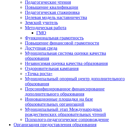
Педагогические чтения
Повышение квалификации
Педагогическая стажировка
Целевая модель наставничества
Земский учитель
Методическая работа
ГМО
Функциональная грамотность
Повышение финансовой грамотности
Доступная среда
Муниципальная система оценки качества
образования
Независимая оценка качества образования
Оздоровительная кампания
«Точка роста»
Муниципальный опорный центр дополнительного
образования
Персонифицированное финансирование
дополнительного образования
Инновационные площадки на базе
образовательных организаций
Муниципальный этап Международных
рождественских образовательных чтений
Психолого-педагогическое сопровождение
Организация предоставления образования