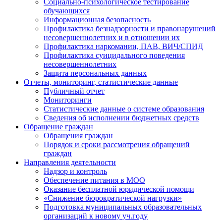
Социально-психологическое тестирование
обучающихся
Информационная безопасность
Профилактика безнадзорности и правонарушений
несовершеннолетних и в отношении их
Профилактика наркомании, ПАВ, ВИЧ/СПИД
Профилактика суицидального поведения
несовершеннолетних
Защита персональных данных
Отчеты, мониторинг, статистические данные
Публичный отчет
Мониторинги
Статистические данные о системе образования
Сведения об исполнении бюджетных средств
Обращение граждан
Обращения граждан
Порядок и сроки рассмотрения обращений
граждан
Направления деятельности
Надзор и контроль
Обеспечение питания в МОО
Оказание бесплатной юридической помощи
«Снижение бюрократической нагрузки»
Подготовка муниципальных образовательных
организаций к новому уч.году