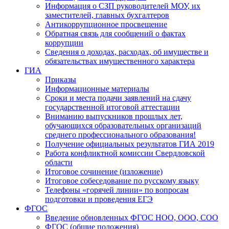
Информация о СЗП руководителей МОУ, их
заместителей, главных бухгалтеров
Антикоррупционное просвещение
Обратная связь для сообщений о фактах
коррупции
Сведения о доходах, расходах, об имуществе и
обязательствах имущественного характера
ГИА
Приказы
Информационные материалы
Сроки и места подачи заявлений на сдачу
государственной итоговой аттестации
Вниманию выпускников прошлых лет,
обучающихся образовательных организаций
среднего профессионального образования!
Получение официальных результатов ГИА 2019
Работа конфликтной комиссии Свердловской
области
Итоговое сочинение (изложение)
Итоговое собеседование по русскому языку
Телефоны «горячей линии» по вопросам
подготовки и проведения ЕГЭ
ФГОС
Введение обновленных ФГОС НОО, ООО, СОО
ФГОС (общие положения)