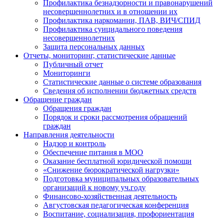
Профилактика безнадзорности и правонарушений
несовершеннолетних и в отношении их
Профилактика наркомании, ПАВ, ВИЧ/СПИД
Профилактика суицидального поведения
несовершеннолетних
Защита персональных данных
Отчеты, мониторинг, статистические данные
Публичный отчет
Мониторинги
Статистические данные о системе образования
Сведения об исполнении бюджетных средств
Обращение граждан
Обращения граждан
Порядок и сроки рассмотрения обращений
граждан
Направления деятельности
Надзор и контроль
Обеспечение питания в МОО
Оказание бесплатной юридической помощи
«Снижение бюрократической нагрузки»
Подготовка муниципальных образовательных
организаций к новому уч.году
Финансово-хозяйственная деятельность
Августовская педагогическая конференция
Воспитание, социализация, профориентация