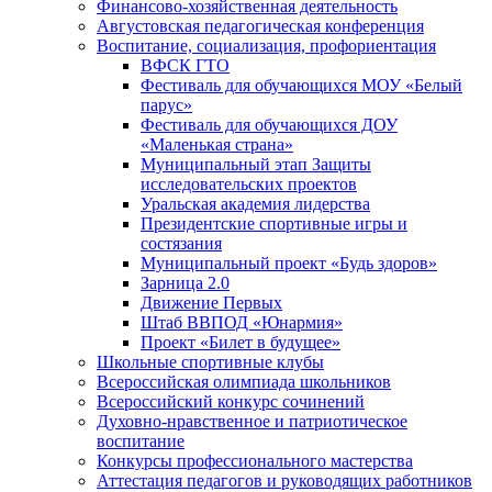
Финансово-хозяйственная деятельность
Августовская педагогическая конференция
Воспитание, социализация, профориентация
ВФСК ГТО
Фестиваль для обучающихся МОУ «Белый
парус»
Фестиваль для обучающихся ДОУ
«Маленькая страна»
Муниципальный этап Защиты
исследовательских проектов
Уральская академия лидерства
Президентские спортивные игры и
состязания
Муниципальный проект «Будь здоров»
Зарница 2.0
Движение Первых
Штаб ВВПОД «Юнармия»
Проект «Билет в будущее»
Школьные спортивные клубы
Всероссийская олимпиада школьников
Всероссийский конкурс сочинений
Духовно-нравственное и патриотическое
воспитание
Конкурсы профессионального мастерства
Аттестация педагогов и руководящих работников