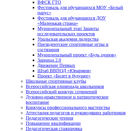
ВФСК ГТО
Фестиваль для обучающихся МОУ «Белый
парус»
Фестиваль для обучающихся ДОУ
«Маленькая страна»
Муниципальный этап Защиты
исследовательских проектов
Уральская академия лидерства
Президентские спортивные игры и
состязания
Муниципальный проект «Будь здоров»
Зарница 2.0
Движение Первых
Штаб ВВПОД «Юнармия»
Проект «Билет в будущее»
Школьные спортивные клубы
Всероссийская олимпиада школьников
Всероссийский конкурс сочинений
Духовно-нравственное и патриотическое
воспитание
Конкурсы профессионального мастерства
Аттестация педагогов и руководящих работников
Педагогические чтения
Повышение квалификации
Педагогическая стажировка