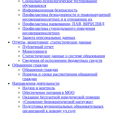
Социально-психологическое тестирование
обучающихся
Информационная безопасность
Профилактика безнадзорности и правонарушений
несовершеннолетних и в отношении их
Профилактика наркомании, ПАВ, ВИЧ/СПИД
Профилактика суицидального поведения
несовершеннолетних
Защита персональных данных
Отчеты, мониторинг, статистические данные
Публичный отчет
Мониторинги
Статистические данные о системе образования
Сведения об исполнении бюджетных средств
Обращение граждан
Обращения граждан
Порядок и сроки рассмотрения обращений
граждан
Направления деятельности
Надзор и контроль
Обеспечение питания в МОО
Оказание бесплатной юридической помощи
«Снижение бюрократической нагрузки»
Подготовка муниципальных образовательных
организаций к новому уч.году