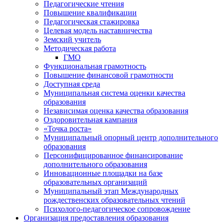
Педагогические чтения
Повышение квалификации
Педагогическая стажировка
Целевая модель наставничества
Земский учитель
Методическая работа
ГМО
Функциональная грамотность
Повышение финансовой грамотности
Доступная среда
Муниципальная система оценки качества
образования
Независимая оценка качества образования
Оздоровительная кампания
«Точка роста»
Муниципальный опорный центр дополнительного
образования
Персонифицированное финансирование
дополнительного образования
Инновационные площадки на базе
образовательных организаций
Муниципальный этап Международных
рождественских образовательных чтений
Психолого-педагогическое сопровождение
Организация предоставления образования