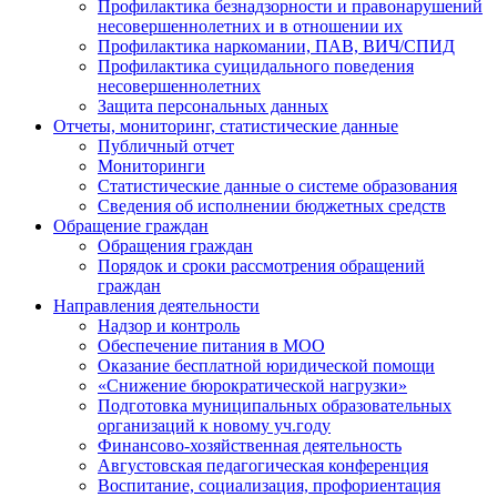
Профилактика безнадзорности и правонарушений
несовершеннолетних и в отношении их
Профилактика наркомании, ПАВ, ВИЧ/СПИД
Профилактика суицидального поведения
несовершеннолетних
Защита персональных данных
Отчеты, мониторинг, статистические данные
Публичный отчет
Мониторинги
Статистические данные о системе образования
Сведения об исполнении бюджетных средств
Обращение граждан
Обращения граждан
Порядок и сроки рассмотрения обращений
граждан
Направления деятельности
Надзор и контроль
Обеспечение питания в МОО
Оказание бесплатной юридической помощи
«Снижение бюрократической нагрузки»
Подготовка муниципальных образовательных
организаций к новому уч.году
Финансово-хозяйственная деятельность
Августовская педагогическая конференция
Воспитание, социализация, профориентация