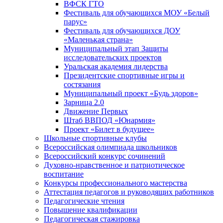
ВФСК ГТО
Фестиваль для обучающихся МОУ «Белый
парус»
Фестиваль для обучающихся ДОУ
«Маленькая страна»
Муниципальный этап Защиты
исследовательских проектов
Уральская академия лидерства
Президентские спортивные игры и
состязания
Муниципальный проект «Будь здоров»
Зарница 2.0
Движение Первых
Штаб ВВПОД «Юнармия»
Проект «Билет в будущее»
Школьные спортивные клубы
Всероссийская олимпиада школьников
Всероссийский конкурс сочинений
Духовно-нравственное и патриотическое
воспитание
Конкурсы профессионального мастерства
Аттестация педагогов и руководящих работников
Педагогические чтения
Повышение квалификации
Педагогическая стажировка