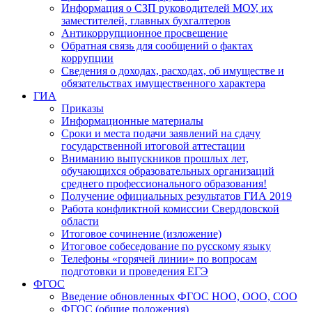
Информация о СЗП руководителей МОУ, их
заместителей, главных бухгалтеров
Антикоррупционное просвещение
Обратная связь для сообщений о фактах
коррупции
Сведения о доходах, расходах, об имуществе и
обязательствах имущественного характера
ГИА
Приказы
Информационные материалы
Сроки и места подачи заявлений на сдачу
государственной итоговой аттестации
Вниманию выпускников прошлых лет,
обучающихся образовательных организаций
среднего профессионального образования!
Получение официальных результатов ГИА 2019
Работа конфликтной комиссии Свердловской
области
Итоговое сочинение (изложение)
Итоговое собеседование по русскому языку
Телефоны «горячей линии» по вопросам
подготовки и проведения ЕГЭ
ФГОС
Введение обновленных ФГОС НОО, ООО, СОО
ФГОС (общие положения)