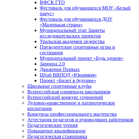
ВФСК ГТО
Фестиваль для обучающихся МОУ «Белый
парус»
Фестиваль для обучающихся ДОУ
«Маленькая страна»
Муниципальный этап Защиты
исследовательских проектов
Уральская академия лидерства
Президентские спортивные игры и
состязания
Муниципальный проект «Будь здоров»
Зарница 2.0
Движение Первых
Штаб ВВПОД «Юнармия»
Проект «Билет в будущее»
Школьные спортивные клубы
Всероссийская олимпиада школьников
Всероссийский конкурс сочинений
Духовно-нравственное и патриотическое
воспитание
Конкурсы профессионального мастерства
Аттестация педагогов и руководящих работников
Педагогические чтения
Повышение квалификации
Педагогическая стажировка