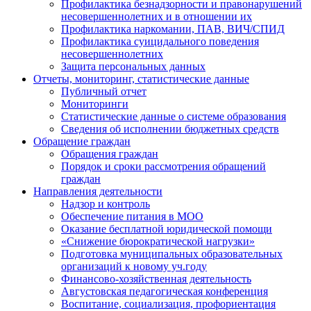
Профилактика безнадзорности и правонарушений
несовершеннолетних и в отношении их
Профилактика наркомании, ПАВ, ВИЧ/СПИД
Профилактика суицидального поведения
несовершеннолетних
Защита персональных данных
Отчеты, мониторинг, статистические данные
Публичный отчет
Мониторинги
Статистические данные о системе образования
Сведения об исполнении бюджетных средств
Обращение граждан
Обращения граждан
Порядок и сроки рассмотрения обращений
граждан
Направления деятельности
Надзор и контроль
Обеспечение питания в МОО
Оказание бесплатной юридической помощи
«Снижение бюрократической нагрузки»
Подготовка муниципальных образовательных
организаций к новому уч.году
Финансово-хозяйственная деятельность
Августовская педагогическая конференция
Воспитание, социализация, профориентация