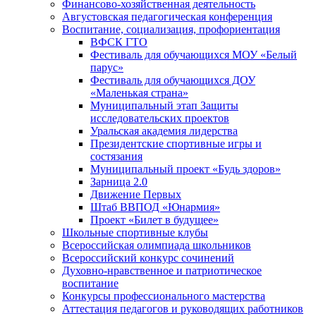
Финансово-хозяйственная деятельность
Августовская педагогическая конференция
Воспитание, социализация, профориентация
ВФСК ГТО
Фестиваль для обучающихся МОУ «Белый
парус»
Фестиваль для обучающихся ДОУ
«Маленькая страна»
Муниципальный этап Защиты
исследовательских проектов
Уральская академия лидерства
Президентские спортивные игры и
состязания
Муниципальный проект «Будь здоров»
Зарница 2.0
Движение Первых
Штаб ВВПОД «Юнармия»
Проект «Билет в будущее»
Школьные спортивные клубы
Всероссийская олимпиада школьников
Всероссийский конкурс сочинений
Духовно-нравственное и патриотическое
воспитание
Конкурсы профессионального мастерства
Аттестация педагогов и руководящих работников