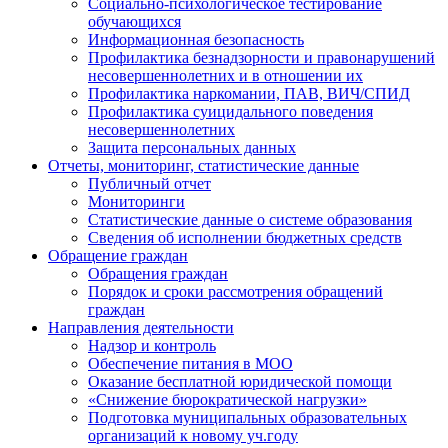
Социально-психологическое тестирование
обучающихся
Информационная безопасность
Профилактика безнадзорности и правонарушений
несовершеннолетних и в отношении их
Профилактика наркомании, ПАВ, ВИЧ/СПИД
Профилактика суицидального поведения
несовершеннолетних
Защита персональных данных
Отчеты, мониторинг, статистические данные
Публичный отчет
Мониторинги
Статистические данные о системе образования
Сведения об исполнении бюджетных средств
Обращение граждан
Обращения граждан
Порядок и сроки рассмотрения обращений
граждан
Направления деятельности
Надзор и контроль
Обеспечение питания в МОО
Оказание бесплатной юридической помощи
«Снижение бюрократической нагрузки»
Подготовка муниципальных образовательных
организаций к новому уч.году