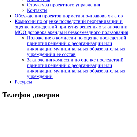
Структура проектного управления
Контакты
Обсуждения проектов нормативно-правовых актов
Комиссии по оценке последствий реорганизации и
оценке последствий принятия решения о заключении
МОО договора аренды и безвозмездного пользования
Положение о комиссии по оценке последствий
принятия решений о реорганизации или
ликвидации муниципальных образовательных
учрежденийи ее состав
Заключения комиссии по оценке последствий
принятия решений о реорганизации или
ликвидации муниципальных образовательных
учреждений
Ресурсы
Телефон доверия