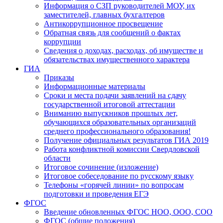
Информация о СЗП руководителей МОУ, их
заместителей, главных бухгалтеров
Антикоррупционное просвещение
Обратная связь для сообщений о фактах
коррупции
Сведения о доходах, расходах, об имуществе и
обязательствах имущественного характера
ГИА
Приказы
Информационные материалы
Сроки и места подачи заявлений на сдачу
государственной итоговой аттестации
Вниманию выпускников прошлых лет,
обучающихся образовательных организаций
среднего профессионального образования!
Получение официальных результатов ГИА 2019
Работа конфликтной комиссии Свердловской
области
Итоговое сочинение (изложение)
Итоговое собеседование по русскому языку
Телефоны «горячей линии» по вопросам
подготовки и проведения ЕГЭ
ФГОС
Введение обновленных ФГОС НОО, ООО, СОО
ФГОС (общие положения)