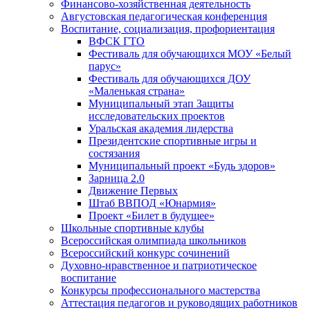
Финансово-хозяйственная деятельность
Августовская педагогическая конференция
Воспитание, социализация, профориентация
ВФСК ГТО
Фестиваль для обучающихся МОУ «Белый
парус»
Фестиваль для обучающихся ДОУ
«Маленькая страна»
Муниципальный этап Защиты
исследовательских проектов
Уральская академия лидерства
Президентские спортивные игры и
состязания
Муниципальный проект «Будь здоров»
Зарница 2.0
Движение Первых
Штаб ВВПОД «Юнармия»
Проект «Билет в будущее»
Школьные спортивные клубы
Всероссийская олимпиада школьников
Всероссийский конкурс сочинений
Духовно-нравственное и патриотическое
воспитание
Конкурсы профессионального мастерства
Аттестация педагогов и руководящих работников