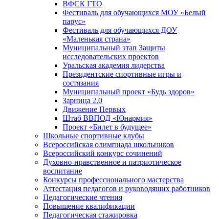
ВФСК ГТО
Фестиваль для обучающихся МОУ «Белый
парус»
Фестиваль для обучающихся ДОУ
«Маленькая страна»
Муниципальный этап Защиты
исследовательских проектов
Уральская академия лидерства
Президентские спортивные игры и
состязания
Муниципальный проект «Будь здоров»
Зарница 2.0
Движение Первых
Штаб ВВПОД «Юнармия»
Проект «Билет в будущее»
Школьные спортивные клубы
Всероссийская олимпиада школьников
Всероссийский конкурс сочинений
Духовно-нравственное и патриотическое
воспитание
Конкурсы профессионального мастерства
Аттестация педагогов и руководящих работников
Педагогические чтения
Повышение квалификации
Педагогическая стажировка