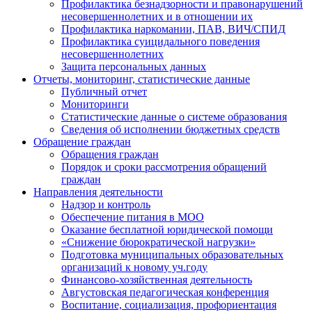
Профилактика безнадзорности и правонарушений
несовершеннолетних и в отношении их
Профилактика наркомании, ПАВ, ВИЧ/СПИД
Профилактика суицидального поведения
несовершеннолетних
Защита персональных данных
Отчеты, мониторинг, статистические данные
Публичный отчет
Мониторинги
Статистические данные о системе образования
Сведения об исполнении бюджетных средств
Обращение граждан
Обращения граждан
Порядок и сроки рассмотрения обращений
граждан
Направления деятельности
Надзор и контроль
Обеспечение питания в МОО
Оказание бесплатной юридической помощи
«Снижение бюрократической нагрузки»
Подготовка муниципальных образовательных
организаций к новому уч.году
Финансово-хозяйственная деятельность
Августовская педагогическая конференция
Воспитание, социализация, профориентация