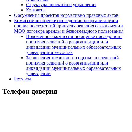
Структура проектного управления
Контакты
Обсуждения проектов нормативно-правовых актов
Комиссии по оценке последствий реорганизации и
оценке последствий принятия решения о заключении
МОО договора аренды и безвозмездного пользования
Положение о комиссии по оценке последствий
принятия решений о реорганизации или
ликвидации муниципальных образовательных
учрежденийи ее состав
Заключения комиссии по оценке последствий
принятия решений о реорганизации или
ликвидации муниципальных образовательных
учреждений
Ресурсы
Телефон доверия