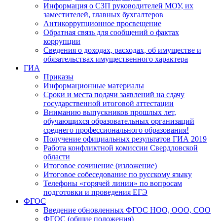
Информация о СЗП руководителей МОУ, их
заместителей, главных бухгалтеров
Антикоррупционное просвещение
Обратная связь для сообщений о фактах
коррупции
Сведения о доходах, расходах, об имуществе и
обязательствах имущественного характера
ГИА
Приказы
Информационные материалы
Сроки и места подачи заявлений на сдачу
государственной итоговой аттестации
Вниманию выпускников прошлых лет,
обучающихся образовательных организаций
среднего профессионального образования!
Получение официальных результатов ГИА 2019
Работа конфликтной комиссии Свердловской
области
Итоговое сочинение (изложение)
Итоговое собеседование по русскому языку
Телефоны «горячей линии» по вопросам
подготовки и проведения ЕГЭ
ФГОС
Введение обновленных ФГОС НОО, ООО, СОО
ФГОС (общие положения)