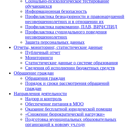
Социально-психологическое тестирование
обучающихся
Информационная безопасность
Профилактика безнадзорности и правонарушений
несовершеннолетних и в отношении их
Профилактика наркомании, ПАВ, ВИЧ/СПИД
Профилактика суицидального поведения
несовершеннолетних
Защита персональных данных
Отчеты, мониторинг, статистические данные
Публичный отчет
Мониторинги
Статистические данные о системе образования
Сведения об исполнении бюджетных средств
Обращение граждан
Обращения граждан
Порядок и сроки рассмотрения обращений
граждан
Направления деятельности
Надзор и контроль
Обеспечение питания в МОО
Оказание бесплатной юридической помощи
«Снижение бюрократической нагрузки»
Подготовка муниципальных образовательных
организаций к новому уч.году