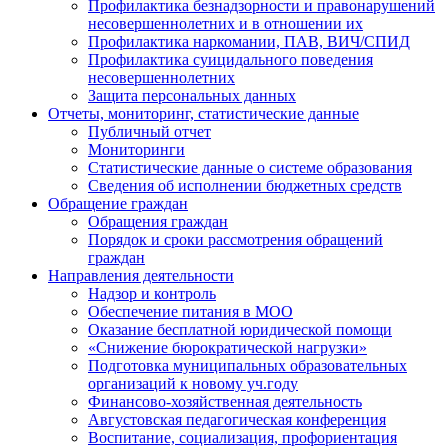
Профилактика безнадзорности и правонарушений
несовершеннолетних и в отношении их
Профилактика наркомании, ПАВ, ВИЧ/СПИД
Профилактика суицидального поведения
несовершеннолетних
Защита персональных данных
Отчеты, мониторинг, статистические данные
Публичный отчет
Мониторинги
Статистические данные о системе образования
Сведения об исполнении бюджетных средств
Обращение граждан
Обращения граждан
Порядок и сроки рассмотрения обращений
граждан
Направления деятельности
Надзор и контроль
Обеспечение питания в МОО
Оказание бесплатной юридической помощи
«Снижение бюрократической нагрузки»
Подготовка муниципальных образовательных
организаций к новому уч.году
Финансово-хозяйственная деятельность
Августовская педагогическая конференция
Воспитание, социализация, профориентация