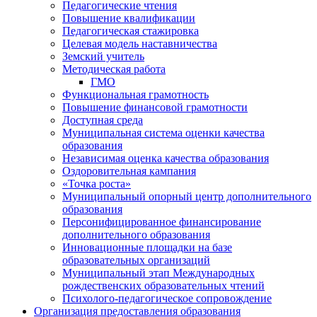
Педагогические чтения
Повышение квалификации
Педагогическая стажировка
Целевая модель наставничества
Земский учитель
Методическая работа
ГМО
Функциональная грамотность
Повышение финансовой грамотности
Доступная среда
Муниципальная система оценки качества
образования
Независимая оценка качества образования
Оздоровительная кампания
«Точка роста»
Муниципальный опорный центр дополнительного
образования
Персонифицированное финансирование
дополнительного образования
Инновационные площадки на базе
образовательных организаций
Муниципальный этап Международных
рождественских образовательных чтений
Психолого-педагогическое сопровождение
Организация предоставления образования