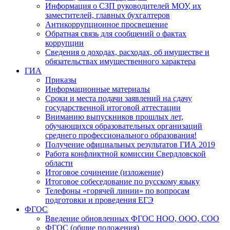
Информация о СЗП руководителей МОУ, их
заместителей, главных бухгалтеров
Антикоррупционное просвещение
Обратная связь для сообщений о фактах
коррупции
Сведения о доходах, расходах, об имуществе и
обязательствах имущественного характера
ГИА
Приказы
Информационные материалы
Сроки и места подачи заявлений на сдачу
государственной итоговой аттестации
Вниманию выпускников прошлых лет,
обучающихся образовательных организаций
среднего профессионального образования!
Получение официальных результатов ГИА 2019
Работа конфликтной комиссии Свердловской
области
Итоговое сочинение (изложение)
Итоговое собеседование по русскому языку
Телефоны «горячей линии» по вопросам
подготовки и проведения ЕГЭ
ФГОС
Введение обновленных ФГОС НОО, ООО, СОО
ФГОС (общие положения)