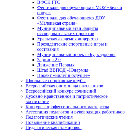
ВФСК ГТО
Фестиваль для обучающихся МОУ «Белый
парус»
Фестиваль для обучающихся ДОУ
«Маленькая страна»
Муниципальный этап Защиты
исследовательских проектов
Уральская академия лидерства
Президентские спортивные игры и
состязания
Муниципальный проект «Будь здоров»
Зарница 2.0
Движение Первых
Штаб ВВПОД «Юнармия»
Проект «Билет в будущее»
Школьные спортивные клубы
Всероссийская олимпиада школьников
Всероссийский конкурс сочинений
Духовно-нравственное и патриотическое
воспитание
Конкурсы профессионального мастерства
Аттестация педагогов и руководящих работников
Педагогические чтения
Повышение квалификации
Педагогическая стажировка