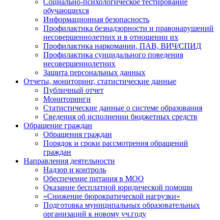
Социально-психологическое тестирование
обучающихся
Информационная безопасность
Профилактика безнадзорности и правонарушений
несовершеннолетних и в отношении их
Профилактика наркомании, ПАВ, ВИЧ/СПИД
Профилактика суицидального поведения
несовершеннолетних
Защита персональных данных
Отчеты, мониторинг, статистические данные
Публичный отчет
Мониторинги
Статистические данные о системе образования
Сведения об исполнении бюджетных средств
Обращение граждан
Обращения граждан
Порядок и сроки рассмотрения обращений
граждан
Направления деятельности
Надзор и контроль
Обеспечение питания в МОО
Оказание бесплатной юридической помощи
«Снижение бюрократической нагрузки»
Подготовка муниципальных образовательных
организаций к новому уч.году