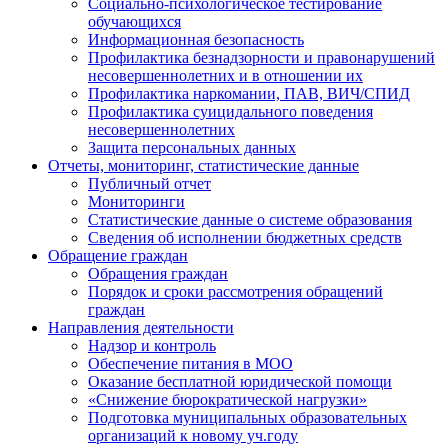
Социально-психологическое тестирование
обучающихся
Информационная безопасность
Профилактика безнадзорности и правонарушений
несовершеннолетних и в отношении их
Профилактика наркомании, ПАВ, ВИЧ/СПИД
Профилактика суицидального поведения
несовершеннолетних
Защита персональных данных
Отчеты, мониторинг, статистические данные
Публичный отчет
Мониторинги
Статистические данные о системе образования
Сведения об исполнении бюджетных средств
Обращение граждан
Обращения граждан
Порядок и сроки рассмотрения обращений
граждан
Направления деятельности
Надзор и контроль
Обеспечение питания в МОО
Оказание бесплатной юридической помощи
«Снижение бюрократической нагрузки»
Подготовка муниципальных образовательных
организаций к новому уч.году