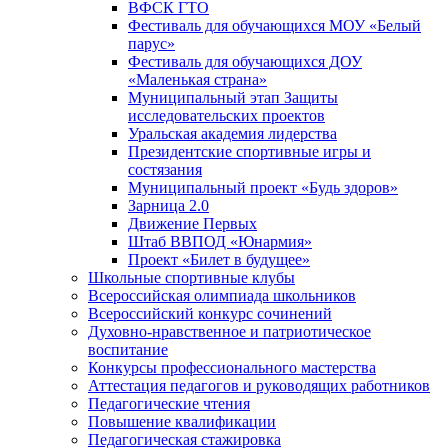
ВФСК ГТО
Фестиваль для обучающихся МОУ «Белый
парус»
Фестиваль для обучающихся ДОУ
«Маленькая страна»
Муниципальный этап Защиты
исследовательских проектов
Уральская академия лидерства
Президентские спортивные игры и
состязания
Муниципальный проект «Будь здоров»
Зарница 2.0
Движение Первых
Штаб ВВПОД «Юнармия»
Проект «Билет в будущее»
Школьные спортивные клубы
Всероссийская олимпиада школьников
Всероссийский конкурс сочинений
Духовно-нравственное и патриотическое
воспитание
Конкурсы профессионального мастерства
Аттестация педагогов и руководящих работников
Педагогические чтения
Повышение квалификации
Педагогическая стажировка