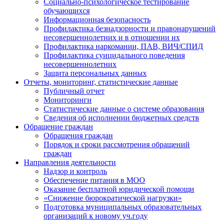
Социально-психологическое тестирование
обучающихся
Информационная безопасность
Профилактика безнадзорности и правонарушений
несовершеннолетних и в отношении их
Профилактика наркомании, ПАВ, ВИЧ/СПИД
Профилактика суицидального поведения
несовершеннолетних
Защита персональных данных
Отчеты, мониторинг, статистические данные
Публичный отчет
Мониторинги
Статистические данные о системе образования
Сведения об исполнении бюджетных средств
Обращение граждан
Обращения граждан
Порядок и сроки рассмотрения обращений
граждан
Направления деятельности
Надзор и контроль
Обеспечение питания в МОО
Оказание бесплатной юридической помощи
«Снижение бюрократической нагрузки»
Подготовка муниципальных образовательных
организаций к новому уч.году