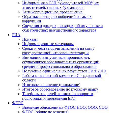
Информация о СЗП руководителей МОУ, их
заместителей, главных бухгалтеров
Антикоррупционное просвещение
Обратная связь для сообщений о фактах
коррупции
Сведения о доходах, расходах, об имуществе и
обязательствах имущественного характера
ГИА
Приказы
Информационные материалы
Сроки и места подачи заявлений на сдачу
государственной итоговой аттестации
Вниманию выпускников прошлых лет,
обучающихся образовательных организаций
среднего профессионального образования!
Получение официальных результатов ГИА 2019
Работа конфликтной комиссии Свердловской
области
Итоговое сочинение (изложение)
Итоговое собеседование по русскому языку
Телефоны «горячей линии» по вопросам
подготовки и проведения ЕГЭ
ФГОС
Введение обновленных ФГОС НОО, ООО, СОО
ФГОС (общие положения)