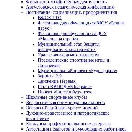
Финансово-хозяйственная деятельность
Августовская педагогическая конференция
Воспитание, социализация, профориентация
ВФСК ГТО
Фестиваль для обучающихся МОУ «Белый
парус»
Фестиваль для обучающихся ДОУ
«Маленькая страна»
Муниципальный этап Защиты
исследовательских проектов
Уральская академия лидерства
Президентские спортивные игры и
состязания
Муниципальный проект «Будь здоров»
Зарница 2.0
Движение Первых
Штаб ВВПОД «Юнармия»
Проект «Билет в будущее»
Школьные спортивные клубы
Всероссийская олимпиада школьников
Всероссийский конкурс сочинений
Духовно-нравственное и патриотическое
воспитание
Конкурсы профессионального мастерства
Аттестация педагогов и руководящих работников