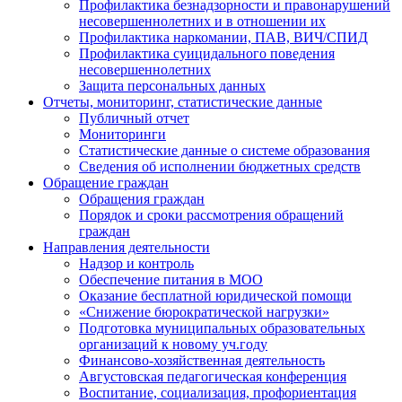
Профилактика безнадзорности и правонарушений
несовершеннолетних и в отношении их
Профилактика наркомании, ПАВ, ВИЧ/СПИД
Профилактика суицидального поведения
несовершеннолетних
Защита персональных данных
Отчеты, мониторинг, статистические данные
Публичный отчет
Мониторинги
Статистические данные о системе образования
Сведения об исполнении бюджетных средств
Обращение граждан
Обращения граждан
Порядок и сроки рассмотрения обращений
граждан
Направления деятельности
Надзор и контроль
Обеспечение питания в МОО
Оказание бесплатной юридической помощи
«Снижение бюрократической нагрузки»
Подготовка муниципальных образовательных
организаций к новому уч.году
Финансово-хозяйственная деятельность
Августовская педагогическая конференция
Воспитание, социализация, профориентация