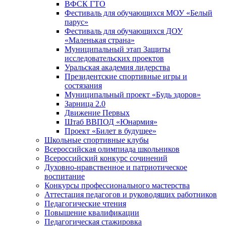
ВФСК ГТО
Фестиваль для обучающихся МОУ «Белый
парус»
Фестиваль для обучающихся ДОУ
«Маленькая страна»
Муниципальный этап Защиты
исследовательских проектов
Уральская академия лидерства
Президентские спортивные игры и
состязания
Муниципальный проект «Будь здоров»
Зарница 2.0
Движение Первых
Штаб ВВПОД «Юнармия»
Проект «Билет в будущее»
Школьные спортивные клубы
Всероссийская олимпиада школьников
Всероссийский конкурс сочинений
Духовно-нравственное и патриотическое
воспитание
Конкурсы профессионального мастерства
Аттестация педагогов и руководящих работников
Педагогические чтения
Повышение квалификации
Педагогическая стажировка