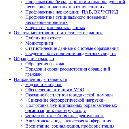
Профилактика безнадзорности и правонарушений
несовершеннолетних и в отношении их
Профилактика наркомании, ПАВ, ВИЧ/СПИД
Профилактика суицидального поведения
несовершеннолетних
Защита персональных данных
Отчеты, мониторинг, статистические данные
Публичный отчет
Мониторинги
Статистические данные о системе образования
Сведения об исполнении бюджетных средств
Обращение граждан
Обращения граждан
Порядок и сроки рассмотрения обращений
граждан
Направления деятельности
Надзор и контроль
Обеспечение питания в МОО
Оказание бесплатной юридической помощи
«Снижение бюрократической нагрузки»
Подготовка муниципальных образовательных
организаций к новому уч.году
Финансово-хозяйственная деятельность
Августовская педагогическая конференция
Воспитание, социализация, профориентация