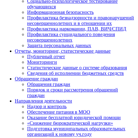
Социально-психологическое тестирование
обучающихся
Информационная безопасность
Профилактика безнадзорности и правонарушений
несовершеннолетних и в отношении их
Профилактика наркомании, ПАВ, ВИЧ/СПИД
Профилактика суицидального поведения
несовершеннолетних
Защита персональных данных
Отчеты, мониторинг, статистические данные
Публичный отчет
Мониторинги
Статистические данные о системе образования
Сведения об исполнении бюджетных средств
Обращение граждан
Обращения граждан
Порядок и сроки рассмотрения обращений
граждан
Направления деятельности
Надзор и контроль
Обеспечение питания в МОО
Оказание бесплатной юридической помощи
«Снижение бюрократической нагрузки»
Подготовка муниципальных образовательных
организаций к новому уч.году