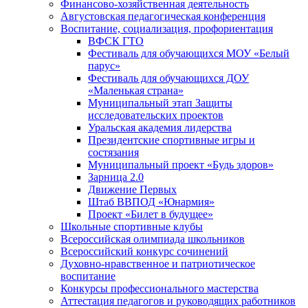
Финансово-хозяйственная деятельность
Августовская педагогическая конференция
Воспитание, социализация, профориентация
ВФСК ГТО
Фестиваль для обучающихся МОУ «Белый
парус»
Фестиваль для обучающихся ДОУ
«Маленькая страна»
Муниципальный этап Защиты
исследовательских проектов
Уральская академия лидерства
Президентские спортивные игры и
состязания
Муниципальный проект «Будь здоров»
Зарница 2.0
Движение Первых
Штаб ВВПОД «Юнармия»
Проект «Билет в будущее»
Школьные спортивные клубы
Всероссийская олимпиада школьников
Всероссийский конкурс сочинений
Духовно-нравственное и патриотическое
воспитание
Конкурсы профессионального мастерства
Аттестация педагогов и руководящих работников