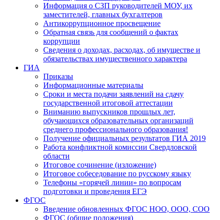
Информация о СЗП руководителей МОУ, их
заместителей, главных бухгалтеров
Антикоррупционное просвещение
Обратная связь для сообщений о фактах
коррупции
Сведения о доходах, расходах, об имуществе и
обязательствах имущественного характера
ГИА
Приказы
Информационные материалы
Сроки и места подачи заявлений на сдачу
государственной итоговой аттестации
Вниманию выпускников прошлых лет,
обучающихся образовательных организаций
среднего профессионального образования!
Получение официальных результатов ГИА 2019
Работа конфликтной комиссии Свердловской
области
Итоговое сочинение (изложение)
Итоговое собеседование по русскому языку
Телефоны «горячей линии» по вопросам
подготовки и проведения ЕГЭ
ФГОС
Введение обновленных ФГОС НОО, ООО, СОО
ФГОС (общие положения)