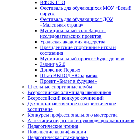
ВФСК ГТО
Фестиваль для обучающихся МОУ «Белый
парус»
Фестиваль для обучающихся ДОУ
«Маленькая страна»
Муниципальный этап Защиты
исследовательских проектов
Уральская академия лидерства
Президентские спортивные игры и
состязания
Муниципальный проект «Будь здоров»
Зарница 2.0
Движение Первых
Штаб ВВПОД «Юнармия»
Проект «Билет в будущее»
Школьные спортивные клубы
Всероссийская олимпиада школьников
Всероссийский конкурс сочинений
Духовно-нравственное и патриотическое
воспитание
Конкурсы профессионального мастерства
Аттестация педагогов и руководящих работников
Педагогические чтения
Повышение квалификации
Педагогическая стажировка