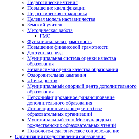
Педагогические чтения
Повышение квалификации
Педагогическая стажировка
Целевая модель наставничества
Земский учитель
Методическая работа
ГМО
Функциональная грамотность
Повышение финансовой грамотности
Доступная среда
Муниципальная система оценки качества
образования
Независимая оценка качества образования
Оздоровительная кампания
«Точка роста»
Муниципальный опорный центр дополнительного
образования
Персонифицированное финансирование
дополнительного образования
Инновационные площадки на базе
образовательных организаций
Муниципальный этап Международных
рождественских образовательных чтений
Психолого-педагогическое сопровождение
Организация предоставления образования