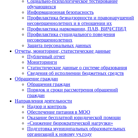
Социально-психологическое тестирование
обучающихся
Информационная безопасность
Профилактика безнадзорности и правонарушений
несовершеннолетних и в отношении их
Профилактика наркомании, ПАВ, ВИЧ/СПИД
Профилактика суицидального поведения
несовершеннолетних
Защита персональных данных
Отчеты, мониторинг, статистические данные
Публичный отчет
Мониторинги
Статистические данные о системе образования
Сведения об исполнении бюджетных средств
Обращение граждан
Обращения граждан
Порядок и сроки рассмотрения обращений
граждан
Направления деятельности
Надзор и контроль
Обеспечение питания в МОО
Оказание бесплатной юридической помощи
«Снижение бюрократической нагрузки»
Подготовка муниципальных образовательных
организаций к новому уч.году