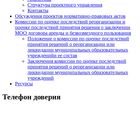
Структура проектного управления
Контакты
Обсуждения проектов нормативно-правовых актов
Комиссии по оценке последствий реорганизации и
оценке последствий принятия решения о заключении
МОО договора аренды и безвозмездного пользования
Положение о комиссии по оценке последствий
принятия решений о реорганизации или
ликвидации муниципальных образовательных
учрежденийи ее состав
Заключения комиссии по оценке последствий
принятия решений о реорганизации или
ликвидации муниципальных образовательных
учреждений
Ресурсы
Телефон доверия