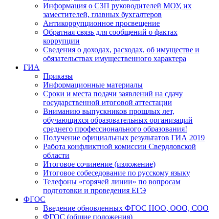
Информация о СЗП руководителей МОУ, их
заместителей, главных бухгалтеров
Антикоррупционное просвещение
Обратная связь для сообщений о фактах
коррупции
Сведения о доходах, расходах, об имуществе и
обязательствах имущественного характера
ГИА
Приказы
Информационные материалы
Сроки и места подачи заявлений на сдачу
государственной итоговой аттестации
Вниманию выпускников прошлых лет,
обучающихся образовательных организаций
среднего профессионального образования!
Получение официальных результатов ГИА 2019
Работа конфликтной комиссии Свердловской
области
Итоговое сочинение (изложение)
Итоговое собеседование по русскому языку
Телефоны «горячей линии» по вопросам
подготовки и проведения ЕГЭ
ФГОС
Введение обновленных ФГОС НОО, ООО, СОО
ФГОС (общие положения)