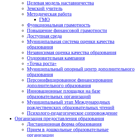
Целевая модель наставничества
Земский учитель
Методическая работа
ГМО
Функциональная грамотность
Повышение финансовой грамотности
Доступная среда
Муниципальная система оценки качества
образования
Независимая оценка качества образования
Оздоровительная кампания
«Точка роста»
Муниципальный опорный центр дополнительного
образования
Персонифицированное финансирование
дополнительного образования
Инновационные площадки на базе
образовательных организаций
Муниципальный этап Международных
рождественских образовательных чтений
Психолого-педагогическое сопровождение
Организация предоставления образования
Дистанционная форма образования
Прием в дошкольные образовательные
организации