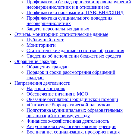
Профилактика безнадзорности и правонарушений
несовершеннолетних и в отношении их
Профилактика наркомании, ПАВ, ВИЧ/СПИД
Профилактика суицидального поведения
несовершеннолетних
Защита персональных данных
Отчеты, мониторинг, статистические данные
Публичный отчет
Мониторинги
Статистические данные о системе образования
Сведения об исполнении бюджетных средств
Обращение граждан
Обращения граждан
Порядок и сроки рассмотрения обращений
граждан
Направления деятельности
Надзор и контроль
Обеспечение питания в МОО
Оказание бесплатной юридической помощи
«Снижение бюрократической нагрузки»
Подготовка муниципальных образовательных
организаций к новому уч.году
Финансово-хозяйственная деятельность
Августовская педагогическая конференция
Воспитание, социализация, профориентация