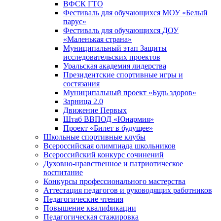
ВФСК ГТО
Фестиваль для обучающихся МОУ «Белый
парус»
Фестиваль для обучающихся ДОУ
«Маленькая страна»
Муниципальный этап Защиты
исследовательских проектов
Уральская академия лидерства
Президентские спортивные игры и
состязания
Муниципальный проект «Будь здоров»
Зарница 2.0
Движение Первых
Штаб ВВПОД «Юнармия»
Проект «Билет в будущее»
Школьные спортивные клубы
Всероссийская олимпиада школьников
Всероссийский конкурс сочинений
Духовно-нравственное и патриотическое
воспитание
Конкурсы профессионального мастерства
Аттестация педагогов и руководящих работников
Педагогические чтения
Повышение квалификации
Педагогическая стажировка