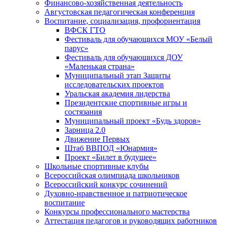
Финансово-хозяйственная деятельность
Августовская педагогическая конференция
Воспитание, социализация, профориентация
ВФСК ГТО
Фестиваль для обучающихся МОУ «Белый
парус»
Фестиваль для обучающихся ДОУ
«Маленькая страна»
Муниципальный этап Защиты
исследовательских проектов
Уральская академия лидерства
Президентские спортивные игры и
состязания
Муниципальный проект «Будь здоров»
Зарница 2.0
Движение Первых
Штаб ВВПОД «Юнармия»
Проект «Билет в будущее»
Школьные спортивные клубы
Всероссийская олимпиада школьников
Всероссийский конкурс сочинений
Духовно-нравственное и патриотическое
воспитание
Конкурсы профессионального мастерства
Аттестация педагогов и руководящих работников