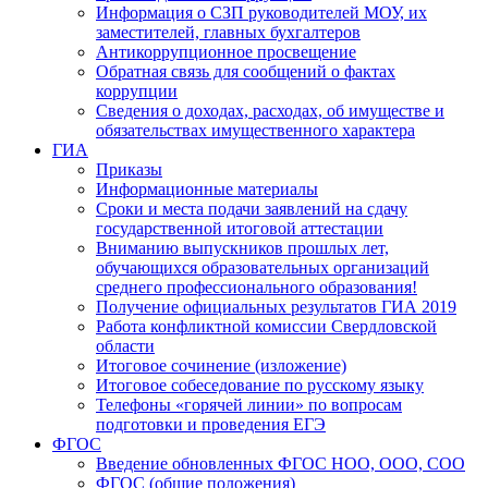
Информация о СЗП руководителей МОУ, их
заместителей, главных бухгалтеров
Антикоррупционное просвещение
Обратная связь для сообщений о фактах
коррупции
Сведения о доходах, расходах, об имуществе и
обязательствах имущественного характера
ГИА
Приказы
Информационные материалы
Сроки и места подачи заявлений на сдачу
государственной итоговой аттестации
Вниманию выпускников прошлых лет,
обучающихся образовательных организаций
среднего профессионального образования!
Получение официальных результатов ГИА 2019
Работа конфликтной комиссии Свердловской
области
Итоговое сочинение (изложение)
Итоговое собеседование по русскому языку
Телефоны «горячей линии» по вопросам
подготовки и проведения ЕГЭ
ФГОС
Введение обновленных ФГОС НОО, ООО, СОО
ФГОС (общие положения)