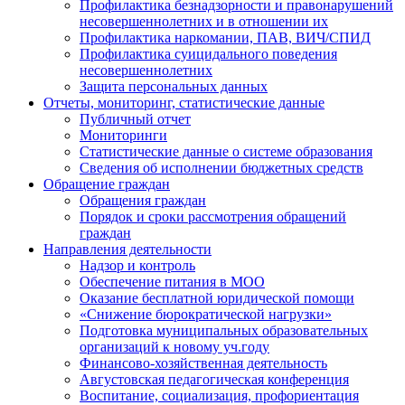
Профилактика безнадзорности и правонарушений
несовершеннолетних и в отношении их
Профилактика наркомании, ПАВ, ВИЧ/СПИД
Профилактика суицидального поведения
несовершеннолетних
Защита персональных данных
Отчеты, мониторинг, статистические данные
Публичный отчет
Мониторинги
Статистические данные о системе образования
Сведения об исполнении бюджетных средств
Обращение граждан
Обращения граждан
Порядок и сроки рассмотрения обращений
граждан
Направления деятельности
Надзор и контроль
Обеспечение питания в МОО
Оказание бесплатной юридической помощи
«Снижение бюрократической нагрузки»
Подготовка муниципальных образовательных
организаций к новому уч.году
Финансово-хозяйственная деятельность
Августовская педагогическая конференция
Воспитание, социализация, профориентация