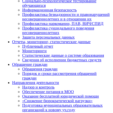
Социально-психологическое тестирование
обучающихся
Информационная безопасность
Профилактика безнадзорности и правонарушений
несовершеннолетних и в отношении их
Профилактика наркомании, ПАВ, ВИЧ/СПИД
Профилактика суицидального поведения
несовершеннолетних
Защита персональных данных
Отчеты, мониторинг, статистические данные
Публичный отчет
Мониторинги
Статистические данные о системе образования
Сведения об исполнении бюджетных средств
Обращение граждан
Обращения граждан
Порядок и сроки рассмотрения обращений
граждан
Направления деятельности
Надзор и контроль
Обеспечение питания в МОО
Оказание бесплатной юридической помощи
«Снижение бюрократической нагрузки»
Подготовка муниципальных образовательных
организаций к новому уч.году