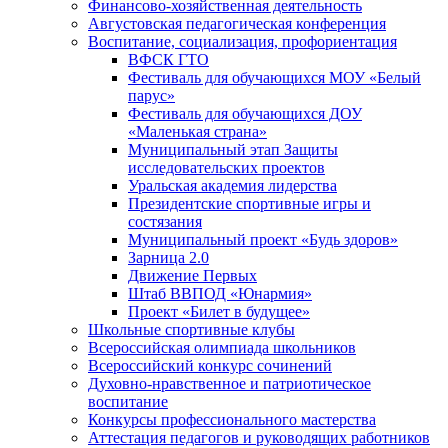
Финансово-хозяйственная деятельность
Августовская педагогическая конференция
Воспитание, социализация, профориентация
ВФСК ГТО
Фестиваль для обучающихся МОУ «Белый
парус»
Фестиваль для обучающихся ДОУ
«Маленькая страна»
Муниципальный этап Защиты
исследовательских проектов
Уральская академия лидерства
Президентские спортивные игры и
состязания
Муниципальный проект «Будь здоров»
Зарница 2.0
Движение Первых
Штаб ВВПОД «Юнармия»
Проект «Билет в будущее»
Школьные спортивные клубы
Всероссийская олимпиада школьников
Всероссийский конкурс сочинений
Духовно-нравственное и патриотическое
воспитание
Конкурсы профессионального мастерства
Аттестация педагогов и руководящих работников