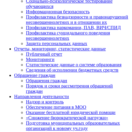
Социально-психологическое тестирование
обучающихся
Информационная безопасность
Профилактика безнадзорности и правонарушений
несовершеннолетних и в отношении их
Профилактика наркомании, ПАВ, ВИЧ/СПИД
Профилактика суицидального поведения
несовершеннолетних
Защита персональных данных
Отчеты, мониторинг, статистические данные
Публичный отчет
Мониторинги
Статистические данные о системе образования
Сведения об исполнении бюджетных средств
Обращение граждан
Обращения граждан
Порядок и сроки рассмотрения обращений
граждан
Направления деятельности
Надзор и контроль
Обеспечение питания в МОО
Оказание бесплатной юридической помощи
«Снижение бюрократической нагрузки»
Подготовка муниципальных образовательных
организаций к новому уч.году