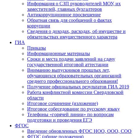
Информация о СЗП руководителей МОУ, их
заместителей, главных бухгалтеров
Антикоррупционное просвещение
Обратная связь для сообщений о фактах
коррупции
Сведения о доходах, расходах, об имуществе и
обязательствах имущественного характера
ГИА
Приказы
Информационные материалы
Сроки и места подачи заявлений на сдачу
государственной итоговой аттестации
Вниманию выпускников прошлых лет,
обучающихся образовательных организаций
среднего профессионального образования!
Получение официальных результатов ГИА 2019
Работа конфликтной комиссии Свердловской
области
Итоговое сочинение (изложение)
Итоговое собеседование по русскому языку
Телефоны «горячей линии» по вопросам
подготовки и проведения ЕГЭ
ФГОС
Введение обновленных ФГОС НОО, ООО, СОО
ФГОС (общие положения)