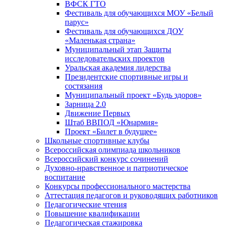
ВФСК ГТО
Фестиваль для обучающихся МОУ «Белый
парус»
Фестиваль для обучающихся ДОУ
«Маленькая страна»
Муниципальный этап Защиты
исследовательских проектов
Уральская академия лидерства
Президентские спортивные игры и
состязания
Муниципальный проект «Будь здоров»
Зарница 2.0
Движение Первых
Штаб ВВПОД «Юнармия»
Проект «Билет в будущее»
Школьные спортивные клубы
Всероссийская олимпиада школьников
Всероссийский конкурс сочинений
Духовно-нравственное и патриотическое
воспитание
Конкурсы профессионального мастерства
Аттестация педагогов и руководящих работников
Педагогические чтения
Повышение квалификации
Педагогическая стажировка