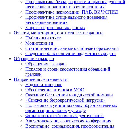
Профилактика безнадзорности и правонарушений
несовершеннолетних и в отношении их
Профилактика наркомании, ПАВ, ВИЧ/СПИД
Профилактика суицидального поведения
несовершеннолетних
Защита персональных данных
Отчеты, мониторинг, статистические данные
Публичный отчет
Мониторинги
Статистические данные о системе образования
Сведения об исполнении бюджетных средств
Обращение граждан
Обращения граждан
Порядок и сроки рассмотрения обращений
граждан
Направления деятельности
Надзор и контроль
Обеспечение питания в МОО
Оказание бесплатной юридической помощи
«Снижение бюрократической нагрузки»
Подготовка муниципальных образовательных
организаций к новому уч.году
Финансово-хозяйственная деятельность
Августовская педагогическая конференция
Воспитание, социализация, профориентация