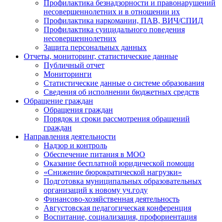
Профилактика безнадзорности и правонарушений
несовершеннолетних и в отношении их
Профилактика наркомании, ПАВ, ВИЧ/СПИД
Профилактика суицидального поведения
несовершеннолетних
Защита персональных данных
Отчеты, мониторинг, статистические данные
Публичный отчет
Мониторинги
Статистические данные о системе образования
Сведения об исполнении бюджетных средств
Обращение граждан
Обращения граждан
Порядок и сроки рассмотрения обращений
граждан
Направления деятельности
Надзор и контроль
Обеспечение питания в МОО
Оказание бесплатной юридической помощи
«Снижение бюрократической нагрузки»
Подготовка муниципальных образовательных
организаций к новому уч.году
Финансово-хозяйственная деятельность
Августовская педагогическая конференция
Воспитание, социализация, профориентация