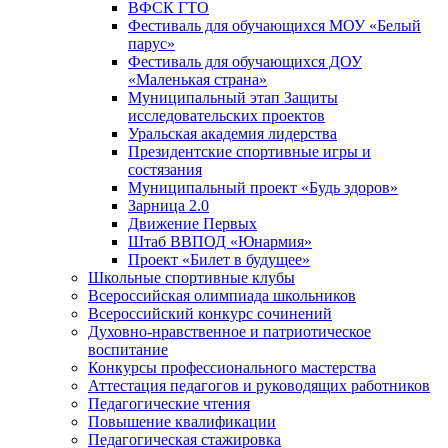
ВФСК ГТО
Фестиваль для обучающихся МОУ «Белый
парус»
Фестиваль для обучающихся ДОУ
«Маленькая страна»
Муниципальный этап Защиты
исследовательских проектов
Уральская академия лидерства
Президентские спортивные игры и
состязания
Муниципальный проект «Будь здоров»
Зарница 2.0
Движение Первых
Штаб ВВПОД «Юнармия»
Проект «Билет в будущее»
Школьные спортивные клубы
Всероссийская олимпиада школьников
Всероссийский конкурс сочинений
Духовно-нравственное и патриотическое
воспитание
Конкурсы профессионального мастерства
Аттестация педагогов и руководящих работников
Педагогические чтения
Повышение квалификации
Педагогическая стажировка