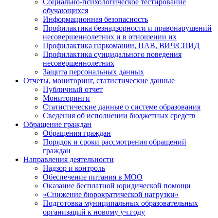
Социально-психологическое тестирование
обучающихся
Информационная безопасность
Профилактика безнадзорности и правонарушений
несовершеннолетних и в отношении их
Профилактика наркомании, ПАВ, ВИЧ/СПИД
Профилактика суицидального поведения
несовершеннолетних
Защита персональных данных
Отчеты, мониторинг, статистические данные
Публичный отчет
Мониторинги
Статистические данные о системе образования
Сведения об исполнении бюджетных средств
Обращение граждан
Обращения граждан
Порядок и сроки рассмотрения обращений
граждан
Направления деятельности
Надзор и контроль
Обеспечение питания в МОО
Оказание бесплатной юридической помощи
«Снижение бюрократической нагрузки»
Подготовка муниципальных образовательных
организаций к новому уч.году