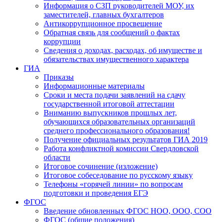
Информация о СЗП руководителей МОУ, их
заместителей, главных бухгалтеров
Антикоррупционное просвещение
Обратная связь для сообщений о фактах
коррупции
Сведения о доходах, расходах, об имуществе и
обязательствах имущественного характера
ГИА
Приказы
Информационные материалы
Сроки и места подачи заявлений на сдачу
государственной итоговой аттестации
Вниманию выпускников прошлых лет,
обучающихся образовательных организаций
среднего профессионального образования!
Получение официальных результатов ГИА 2019
Работа конфликтной комиссии Свердловской
области
Итоговое сочинение (изложение)
Итоговое собеседование по русскому языку
Телефоны «горячей линии» по вопросам
подготовки и проведения ЕГЭ
ФГОС
Введение обновленных ФГОС НОО, ООО, СОО
ФГОС (общие положения)