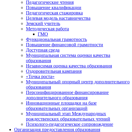
Педагогические чтения
Повышение квалификации
Педагогическая стажировка
Целевая модель наставничества
Земский учитель
Методическая работа
ГМО
Функциональная грамотность
Повышение финансовой грамотности
Доступная среда
Муниципальная система оценки качества
образования
Независимая оценка качества образования
Оздоровительная кампания
«Точка роста»
Муниципальный опорный центр дополнительного
образования
Персонифицированное финансирование
дополнительного образования
Инновационные площадки на базе
образовательных организаций
Муниципальный этап Международных
рождественских образовательных чтений
Психолого-педагогическое сопровождение
Организация предоставления образования