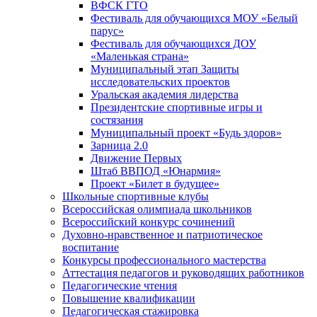
ВФСК ГТО
Фестиваль для обучающихся МОУ «Белый
парус»
Фестиваль для обучающихся ДОУ
«Маленькая страна»
Муниципальный этап Защиты
исследовательских проектов
Уральская академия лидерства
Президентские спортивные игры и
состязания
Муниципальный проект «Будь здоров»
Зарница 2.0
Движение Первых
Штаб ВВПОД «Юнармия»
Проект «Билет в будущее»
Школьные спортивные клубы
Всероссийская олимпиада школьников
Всероссийский конкурс сочинений
Духовно-нравственное и патриотическое
воспитание
Конкурсы профессионального мастерства
Аттестация педагогов и руководящих работников
Педагогические чтения
Повышение квалификации
Педагогическая стажировка