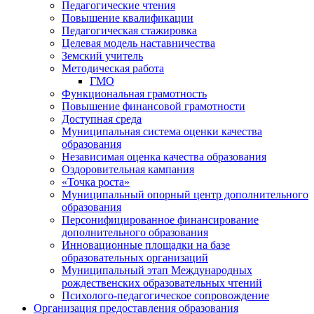
Педагогические чтения
Повышение квалификации
Педагогическая стажировка
Целевая модель наставничества
Земский учитель
Методическая работа
ГМО
Функциональная грамотность
Повышение финансовой грамотности
Доступная среда
Муниципальная система оценки качества
образования
Независимая оценка качества образования
Оздоровительная кампания
«Точка роста»
Муниципальный опорный центр дополнительного
образования
Персонифицированное финансирование
дополнительного образования
Инновационные площадки на базе
образовательных организаций
Муниципальный этап Международных
рождественских образовательных чтений
Психолого-педагогическое сопровождение
Организация предоставления образования