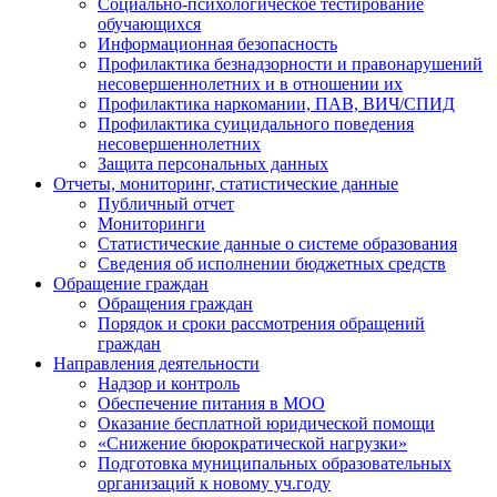
Социально-психологическое тестирование
обучающихся
Информационная безопасность
Профилактика безнадзорности и правонарушений
несовершеннолетних и в отношении их
Профилактика наркомании, ПАВ, ВИЧ/СПИД
Профилактика суицидального поведения
несовершеннолетних
Защита персональных данных
Отчеты, мониторинг, статистические данные
Публичный отчет
Мониторинги
Статистические данные о системе образования
Сведения об исполнении бюджетных средств
Обращение граждан
Обращения граждан
Порядок и сроки рассмотрения обращений
граждан
Направления деятельности
Надзор и контроль
Обеспечение питания в МОО
Оказание бесплатной юридической помощи
«Снижение бюрократической нагрузки»
Подготовка муниципальных образовательных
организаций к новому уч.году