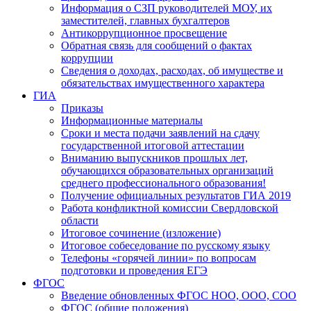
Информация о СЗП руководителей МОУ, их
заместителей, главных бухгалтеров
Антикоррупционное просвещение
Обратная связь для сообщений о фактах
коррупции
Сведения о доходах, расходах, об имуществе и
обязательствах имущественного характера
ГИА
Приказы
Информационные материалы
Сроки и места подачи заявлений на сдачу
государственной итоговой аттестации
Вниманию выпускников прошлых лет,
обучающихся образовательных организаций
среднего профессионального образования!
Получение официальных результатов ГИА 2019
Работа конфликтной комиссии Свердловской
области
Итоговое сочинение (изложение)
Итоговое собеседование по русскому языку
Телефоны «горячей линии» по вопросам
подготовки и проведения ЕГЭ
ФГОС
Введение обновленных ФГОС НОО, ООО, СОО
ФГОС (общие положения)