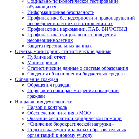
Социально-психологическое тестирование
обучающихся
Информационная безопасность
Профилактика безнадзорности и правонарушений
несовершеннолетних и в отношении их
Профилактика наркомании, ПАВ, ВИЧ/СПИД
Профилактика суицидального поведения
несовершеннолетних
Защита персональных данных
Отчеты, мониторинг, статистические данные
Публичный отчет
Мониторинги
Статистические данные о системе образования
Сведения об исполнении бюджетных средств
Обращение граждан
Обращения граждан
Порядок и сроки рассмотрения обращений
граждан
Направления деятельности
Надзор и контроль
Обеспечение питания в МОО
Оказание бесплатной юридической помощи
«Снижение бюрократической нагрузки»
Подготовка муниципальных образовательных
организаций к новому уч.году