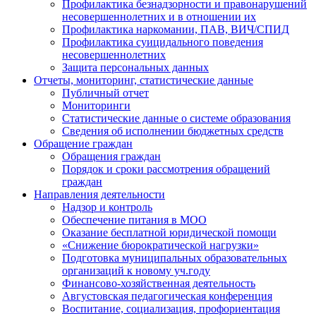
Профилактика безнадзорности и правонарушений
несовершеннолетних и в отношении их
Профилактика наркомании, ПАВ, ВИЧ/СПИД
Профилактика суицидального поведения
несовершеннолетних
Защита персональных данных
Отчеты, мониторинг, статистические данные
Публичный отчет
Мониторинги
Статистические данные о системе образования
Сведения об исполнении бюджетных средств
Обращение граждан
Обращения граждан
Порядок и сроки рассмотрения обращений
граждан
Направления деятельности
Надзор и контроль
Обеспечение питания в МОО
Оказание бесплатной юридической помощи
«Снижение бюрократической нагрузки»
Подготовка муниципальных образовательных
организаций к новому уч.году
Финансово-хозяйственная деятельность
Августовская педагогическая конференция
Воспитание, социализация, профориентация