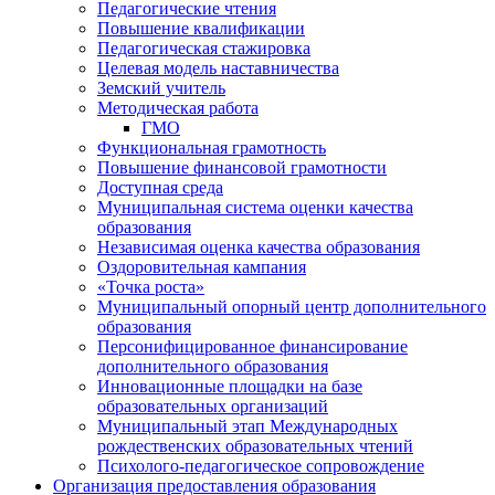
Педагогические чтения
Повышение квалификации
Педагогическая стажировка
Целевая модель наставничества
Земский учитель
Методическая работа
ГМО
Функциональная грамотность
Повышение финансовой грамотности
Доступная среда
Муниципальная система оценки качества
образования
Независимая оценка качества образования
Оздоровительная кампания
«Точка роста»
Муниципальный опорный центр дополнительного
образования
Персонифицированное финансирование
дополнительного образования
Инновационные площадки на базе
образовательных организаций
Муниципальный этап Международных
рождественских образовательных чтений
Психолого-педагогическое сопровождение
Организация предоставления образования