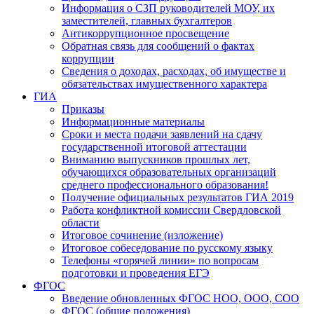
Информация о СЗП руководителей МОУ, их
заместителей, главных бухгалтеров
Антикоррупционное просвещение
Обратная связь для сообщений о фактах
коррупции
Сведения о доходах, расходах, об имуществе и
обязательствах имущественного характера
ГИА
Приказы
Информационные материалы
Сроки и места подачи заявлений на сдачу
государственной итоговой аттестации
Вниманию выпускников прошлых лет,
обучающихся образовательных организаций
среднего профессионального образования!
Получение официальных результатов ГИА 2019
Работа конфликтной комиссии Свердловской
области
Итоговое сочинение (изложение)
Итоговое собеседование по русскому языку
Телефоны «горячей линии» по вопросам
подготовки и проведения ЕГЭ
ФГОС
Введение обновленных ФГОС НОО, ООО, СОО
ФГОС (общие положения)