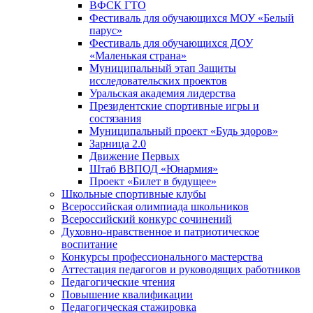
ВФСК ГТО
Фестиваль для обучающихся МОУ «Белый
парус»
Фестиваль для обучающихся ДОУ
«Маленькая страна»
Муниципальный этап Защиты
исследовательских проектов
Уральская академия лидерства
Президентские спортивные игры и
состязания
Муниципальный проект «Будь здоров»
Зарница 2.0
Движение Первых
Штаб ВВПОД «Юнармия»
Проект «Билет в будущее»
Школьные спортивные клубы
Всероссийская олимпиада школьников
Всероссийский конкурс сочинений
Духовно-нравственное и патриотическое
воспитание
Конкурсы профессионального мастерства
Аттестация педагогов и руководящих работников
Педагогические чтения
Повышение квалификации
Педагогическая стажировка