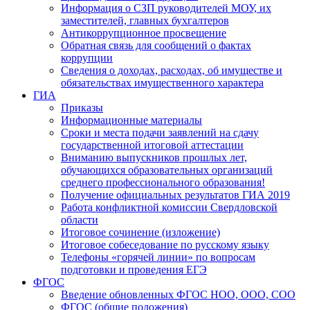
Информация о СЗП руководителей МОУ, их
заместителей, главных бухгалтеров
Антикоррупционное просвещение
Обратная связь для сообщений о фактах
коррупции
Сведения о доходах, расходах, об имуществе и
обязательствах имущественного характера
ГИА
Приказы
Информационные материалы
Сроки и места подачи заявлений на сдачу
государственной итоговой аттестации
Вниманию выпускников прошлых лет,
обучающихся образовательных организаций
среднего профессионального образования!
Получение официальных результатов ГИА 2019
Работа конфликтной комиссии Свердловской
области
Итоговое сочинение (изложение)
Итоговое собеседование по русскому языку
Телефоны «горячей линии» по вопросам
подготовки и проведения ЕГЭ
ФГОС
Введение обновленных ФГОС НОО, ООО, СОО
ФГОС (общие положения)