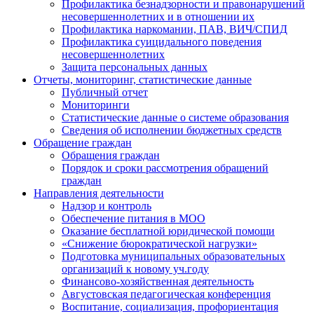
Профилактика безнадзорности и правонарушений
несовершеннолетних и в отношении их
Профилактика наркомании, ПАВ, ВИЧ/СПИД
Профилактика суицидального поведения
несовершеннолетних
Защита персональных данных
Отчеты, мониторинг, статистические данные
Публичный отчет
Мониторинги
Статистические данные о системе образования
Сведения об исполнении бюджетных средств
Обращение граждан
Обращения граждан
Порядок и сроки рассмотрения обращений
граждан
Направления деятельности
Надзор и контроль
Обеспечение питания в МОО
Оказание бесплатной юридической помощи
«Снижение бюрократической нагрузки»
Подготовка муниципальных образовательных
организаций к новому уч.году
Финансово-хозяйственная деятельность
Августовская педагогическая конференция
Воспитание, социализация, профориентация