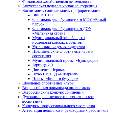
Финансово-хозяйственная деятельность
Августовская педагогическая конференция
Воспитание, социализация, профориентация
ВФСК ГТО
Фестиваль для обучающихся МОУ «Белый
парус»
Фестиваль для обучающихся ДОУ
«Маленькая страна»
Муниципальный этап Защиты
исследовательских проектов
Уральская академия лидерства
Президентские спортивные игры и
состязания
Муниципальный проект «Будь здоров»
Зарница 2.0
Движение Первых
Штаб ВВПОД «Юнармия»
Проект «Билет в будущее»
Школьные спортивные клубы
Всероссийская олимпиада школьников
Всероссийский конкурс сочинений
Духовно-нравственное и патриотическое
воспитание
Конкурсы профессионального мастерства
Аттестация педагогов и руководящих работников