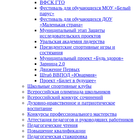
ВФСК ГТО
Фестиваль для обучающихся МОУ «Белый
парус»
Фестиваль для обучающихся ДОУ
«Маленькая страна»
Муниципальный этап Защиты
исследовательских проектов
Уральская академия лидерства
Президентские спортивные игры и
состязания
Муниципальный проект «Будь здоров»
Зарница 2.0
Движение Первых
Штаб ВВПОД «Юнармия»
Проект «Билет в будущее»
Школьные спортивные клубы
Всероссийская олимпиада школьников
Всероссийский конкурс сочинений
Духовно-нравственное и патриотическое
воспитание
Конкурсы профессионального мастерства
Аттестация педагогов и руководящих работников
Педагогические чтения
Повышение квалификации
Педагогическая стажировка