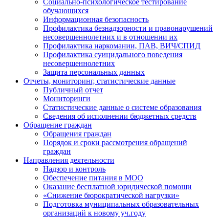
Социально-психологическое тестирование
обучающихся
Информационная безопасность
Профилактика безнадзорности и правонарушений
несовершеннолетних и в отношении их
Профилактика наркомании, ПАВ, ВИЧ/СПИД
Профилактика суицидального поведения
несовершеннолетних
Защита персональных данных
Отчеты, мониторинг, статистические данные
Публичный отчет
Мониторинги
Статистические данные о системе образования
Сведения об исполнении бюджетных средств
Обращение граждан
Обращения граждан
Порядок и сроки рассмотрения обращений
граждан
Направления деятельности
Надзор и контроль
Обеспечение питания в МОО
Оказание бесплатной юридической помощи
«Снижение бюрократической нагрузки»
Подготовка муниципальных образовательных
организаций к новому уч.году