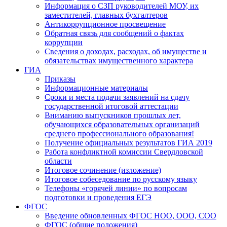
Информация о СЗП руководителей МОУ, их
заместителей, главных бухгалтеров
Антикоррупционное просвещение
Обратная связь для сообщений о фактах
коррупции
Сведения о доходах, расходах, об имуществе и
обязательствах имущественного характера
ГИА
Приказы
Информационные материалы
Сроки и места подачи заявлений на сдачу
государственной итоговой аттестации
Вниманию выпускников прошлых лет,
обучающихся образовательных организаций
среднего профессионального образования!
Получение официальных результатов ГИА 2019
Работа конфликтной комиссии Свердловской
области
Итоговое сочинение (изложение)
Итоговое собеседование по русскому языку
Телефоны «горячей линии» по вопросам
подготовки и проведения ЕГЭ
ФГОС
Введение обновленных ФГОС НОО, ООО, СОО
ФГОС (общие положения)