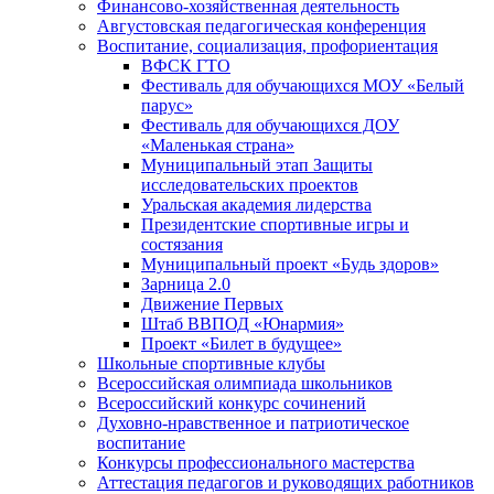
Финансово-хозяйственная деятельность
Августовская педагогическая конференция
Воспитание, социализация, профориентация
ВФСК ГТО
Фестиваль для обучающихся МОУ «Белый
парус»
Фестиваль для обучающихся ДОУ
«Маленькая страна»
Муниципальный этап Защиты
исследовательских проектов
Уральская академия лидерства
Президентские спортивные игры и
состязания
Муниципальный проект «Будь здоров»
Зарница 2.0
Движение Первых
Штаб ВВПОД «Юнармия»
Проект «Билет в будущее»
Школьные спортивные клубы
Всероссийская олимпиада школьников
Всероссийский конкурс сочинений
Духовно-нравственное и патриотическое
воспитание
Конкурсы профессионального мастерства
Аттестация педагогов и руководящих работников