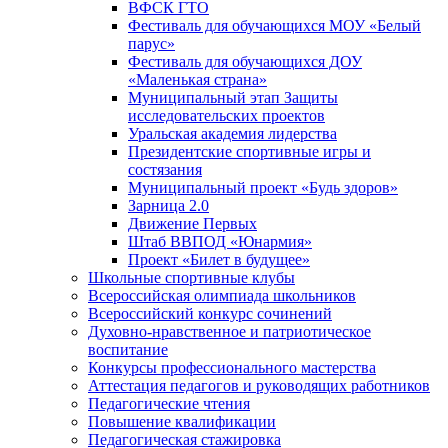
ВФСК ГТО
Фестиваль для обучающихся МОУ «Белый
парус»
Фестиваль для обучающихся ДОУ
«Маленькая страна»
Муниципальный этап Защиты
исследовательских проектов
Уральская академия лидерства
Президентские спортивные игры и
состязания
Муниципальный проект «Будь здоров»
Зарница 2.0
Движение Первых
Штаб ВВПОД «Юнармия»
Проект «Билет в будущее»
Школьные спортивные клубы
Всероссийская олимпиада школьников
Всероссийский конкурс сочинений
Духовно-нравственное и патриотическое
воспитание
Конкурсы профессионального мастерства
Аттестация педагогов и руководящих работников
Педагогические чтения
Повышение квалификации
Педагогическая стажировка