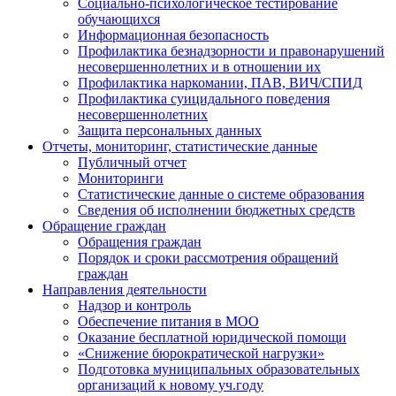
Социально-психологическое тестирование
обучающихся
Информационная безопасность
Профилактика безнадзорности и правонарушений
несовершеннолетних и в отношении их
Профилактика наркомании, ПАВ, ВИЧ/СПИД
Профилактика суицидального поведения
несовершеннолетних
Защита персональных данных
Отчеты, мониторинг, статистические данные
Публичный отчет
Мониторинги
Статистические данные о системе образования
Сведения об исполнении бюджетных средств
Обращение граждан
Обращения граждан
Порядок и сроки рассмотрения обращений
граждан
Направления деятельности
Надзор и контроль
Обеспечение питания в МОО
Оказание бесплатной юридической помощи
«Снижение бюрократической нагрузки»
Подготовка муниципальных образовательных
организаций к новому уч.году