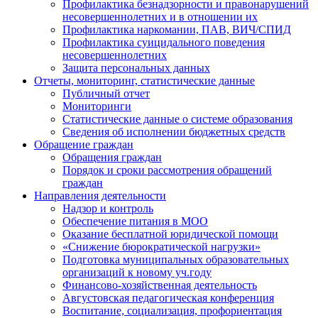
Профилактика безнадзорности и правонарушений
несовершеннолетних и в отношении их
Профилактика наркомании, ПАВ, ВИЧ/СПИД
Профилактика суицидального поведения
несовершеннолетних
Защита персональных данных
Отчеты, мониторинг, статистические данные
Публичный отчет
Мониторинги
Статистические данные о системе образования
Сведения об исполнении бюджетных средств
Обращение граждан
Обращения граждан
Порядок и сроки рассмотрения обращений
граждан
Направления деятельности
Надзор и контроль
Обеспечение питания в МОО
Оказание бесплатной юридической помощи
«Снижение бюрократической нагрузки»
Подготовка муниципальных образовательных
организаций к новому уч.году
Финансово-хозяйственная деятельность
Августовская педагогическая конференция
Воспитание, социализация, профориентация