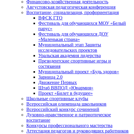
Финансово-хозяйственная деятельность
Августовская педагогическая конференция
Воспитание, социализация, профориентация
ВФСК ГТО
Фестиваль для обучающихся МОУ «Белый
парус»
Фестиваль для обучающихся ДОУ
«Маленькая страна»
Муниципальный этап Защиты
исследовательских проектов
Уральская академия лидерства
Президентские спортивные игры и
состязания
Муниципальный проект «Будь здоров»
Зарница 2.0
Движение Первых
Штаб ВВПОД «Юнармия»
Проект «Билет в будущее»
Школьные спортивные клубы
Всероссийская олимпиада школьников
Всероссийский конкурс сочинений
Духовно-нравственное и патриотическое
воспитание
Конкурсы профессионального мастерства
Аттестация педагогов и руководящих работников