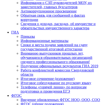
Информация о СЗП руководителей МОУ, их
заместителей, главных бухгалтеров
Антикоррупционное просвещение
Обратная связь для сообщений о фактах
коррупции
Сведения о доходах, расходах, об имуществе и
обязательствах имущественного характера
ГИА
Приказы
Информационные материалы
Сроки и места подачи заявлений на сдачу
государственной итоговой аттестации
Вниманию выпускников прошлых лет,
обучающихся образовательных организаций
среднего профессионального образования!
Получение официальных результатов ГИА 2019
Работа конфликтной комиссии Свердловской
области
Итоговое сочинение (изложение)
Итоговое собеседование по русскому языку
Телефоны «горячей линии» по вопросам
подготовки и проведения ЕГЭ
ФГОС
Введение обновленных ФГОС НОО, ООО, СОО
ФГОС (общие положения)