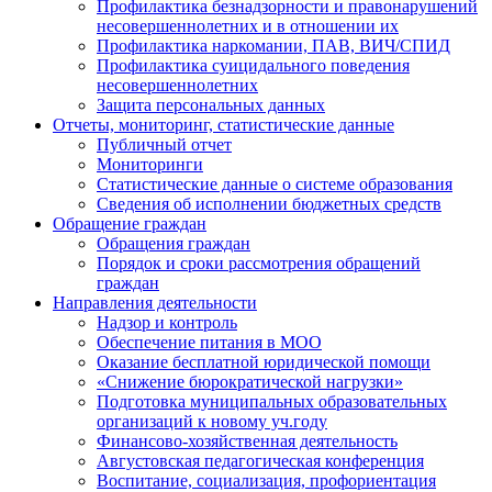
Профилактика безнадзорности и правонарушений
несовершеннолетних и в отношении их
Профилактика наркомании, ПАВ, ВИЧ/СПИД
Профилактика суицидального поведения
несовершеннолетних
Защита персональных данных
Отчеты, мониторинг, статистические данные
Публичный отчет
Мониторинги
Статистические данные о системе образования
Сведения об исполнении бюджетных средств
Обращение граждан
Обращения граждан
Порядок и сроки рассмотрения обращений
граждан
Направления деятельности
Надзор и контроль
Обеспечение питания в МОО
Оказание бесплатной юридической помощи
«Снижение бюрократической нагрузки»
Подготовка муниципальных образовательных
организаций к новому уч.году
Финансово-хозяйственная деятельность
Августовская педагогическая конференция
Воспитание, социализация, профориентация