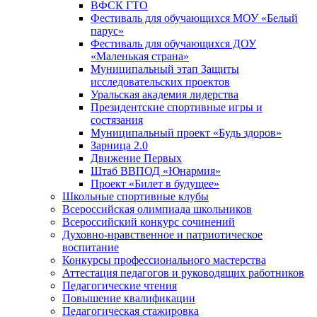
ВФСК ГТО
Фестиваль для обучающихся МОУ «Белый
парус»
Фестиваль для обучающихся ДОУ
«Маленькая страна»
Муниципальный этап Защиты
исследовательских проектов
Уральская академия лидерства
Президентские спортивные игры и
состязания
Муниципальный проект «Будь здоров»
Зарница 2.0
Движение Первых
Штаб ВВПОД «Юнармия»
Проект «Билет в будущее»
Школьные спортивные клубы
Всероссийская олимпиада школьников
Всероссийский конкурс сочинений
Духовно-нравственное и патриотическое
воспитание
Конкурсы профессионального мастерства
Аттестация педагогов и руководящих работников
Педагогические чтения
Повышение квалификации
Педагогическая стажировка