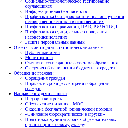
Социально-психологическое тестирование
обучающихся
Информационная безопасность
Профилактика безнадзорности и правонарушений
несовершеннолетних и в отношении их
Профилактика наркомании, ПАВ, ВИЧ/СПИД
Профилактика суицидального поведения
несовершеннолетних
Защита персональных данных
Отчеты, мониторинг, статистические данные
Публичный отчет
Мониторинги
Статистические данные о системе образования
Сведения об исполнении бюджетных средств
Обращение граждан
Обращения граждан
Порядок и сроки рассмотрения обращений
граждан
Направления деятельности
Надзор и контроль
Обеспечение питания в МОО
Оказание бесплатной юридической помощи
«Снижение бюрократической нагрузки»
Подготовка муниципальных образовательных
организаций к новому уч.году