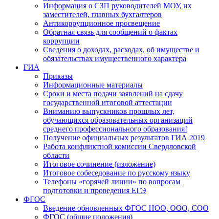
Информация о СЗП руководителей МОУ, их
заместителей, главных бухгалтеров
Антикоррупционное просвещение
Обратная связь для сообщений о фактах
коррупции
Сведения о доходах, расходах, об имуществе и
обязательствах имущественного характера
ГИА
Приказы
Информационные материалы
Сроки и места подачи заявлений на сдачу
государственной итоговой аттестации
Вниманию выпускников прошлых лет,
обучающихся образовательных организаций
среднего профессионального образования!
Получение официальных результатов ГИА 2019
Работа конфликтной комиссии Свердловской
области
Итоговое сочинение (изложение)
Итоговое собеседование по русскому языку
Телефоны «горячей линии» по вопросам
подготовки и проведения ЕГЭ
ФГОС
Введение обновленных ФГОС НОО, ООО, СОО
ФГОС (общие положения)