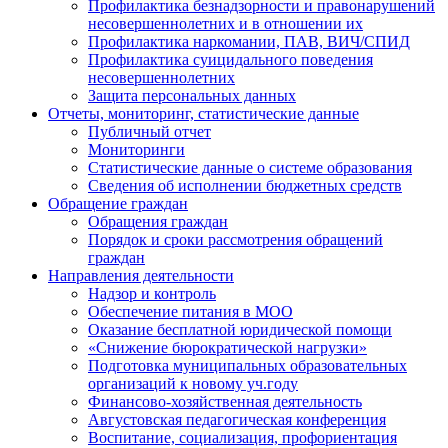
Профилактика безнадзорности и правонарушений
несовершеннолетних и в отношении их
Профилактика наркомании, ПАВ, ВИЧ/СПИД
Профилактика суицидального поведения
несовершеннолетних
Защита персональных данных
Отчеты, мониторинг, статистические данные
Публичный отчет
Мониторинги
Статистические данные о системе образования
Сведения об исполнении бюджетных средств
Обращение граждан
Обращения граждан
Порядок и сроки рассмотрения обращений
граждан
Направления деятельности
Надзор и контроль
Обеспечение питания в МОО
Оказание бесплатной юридической помощи
«Снижение бюрократической нагрузки»
Подготовка муниципальных образовательных
организаций к новому уч.году
Финансово-хозяйственная деятельность
Августовская педагогическая конференция
Воспитание, социализация, профориентация