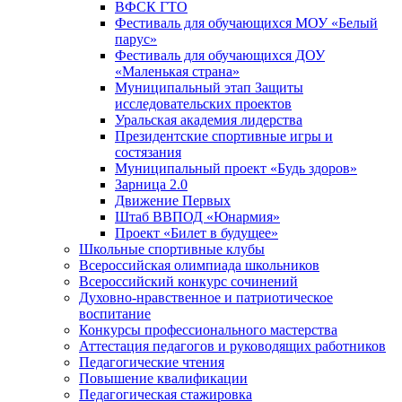
ВФСК ГТО
Фестиваль для обучающихся МОУ «Белый
парус»
Фестиваль для обучающихся ДОУ
«Маленькая страна»
Муниципальный этап Защиты
исследовательских проектов
Уральская академия лидерства
Президентские спортивные игры и
состязания
Муниципальный проект «Будь здоров»
Зарница 2.0
Движение Первых
Штаб ВВПОД «Юнармия»
Проект «Билет в будущее»
Школьные спортивные клубы
Всероссийская олимпиада школьников
Всероссийский конкурс сочинений
Духовно-нравственное и патриотическое
воспитание
Конкурсы профессионального мастерства
Аттестация педагогов и руководящих работников
Педагогические чтения
Повышение квалификации
Педагогическая стажировка