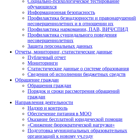
Социально-психологическое тестирование
обучающихся
Информационная безопасность
Профилактика безнадзорности и правонарушений
несовершеннолетних и в отношении их
Профилактика наркомании, ПАВ, ВИЧ/СПИД
Профилактика суицидального поведения
несовершеннолетних
Защита персональных данных
Отчеты, мониторинг, статистические данные
Публичный отчет
Мониторинги
Статистические данные о системе образования
Сведения об исполнении бюджетных средств
Обращение граждан
Обращения граждан
Порядок и сроки рассмотрения обращений
граждан
Направления деятельности
Надзор и контроль
Обеспечение питания в МОО
Оказание бесплатной юридической помощи
«Снижение бюрократической нагрузки»
Подготовка муниципальных образовательных
организаций к новому уч.году