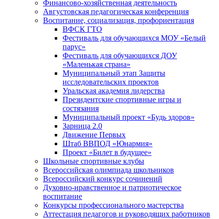
Финансово-хозяйственная деятельность
Августовская педагогическая конференция
Воспитание, социализация, профориентация
ВФСК ГТО
Фестиваль для обучающихся МОУ «Белый
парус»
Фестиваль для обучающихся ДОУ
«Маленькая страна»
Муниципальный этап Защиты
исследовательских проектов
Уральская академия лидерства
Президентские спортивные игры и
состязания
Муниципальный проект «Будь здоров»
Зарница 2.0
Движение Первых
Штаб ВВПОД «Юнармия»
Проект «Билет в будущее»
Школьные спортивные клубы
Всероссийская олимпиада школьников
Всероссийский конкурс сочинений
Духовно-нравственное и патриотическое
воспитание
Конкурсы профессионального мастерства
Аттестация педагогов и руководящих работников