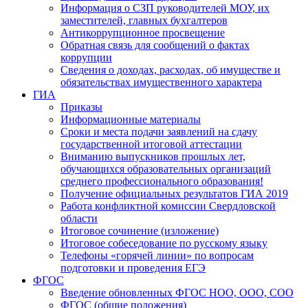
Информация о СЗП руководителей МОУ, их
заместителей, главных бухгалтеров
Антикоррупционное просвещение
Обратная связь для сообщений о фактах
коррупции
Сведения о доходах, расходах, об имуществе и
обязательствах имущественного характера
ГИА
Приказы
Информационные материалы
Сроки и места подачи заявлений на сдачу
государственной итоговой аттестации
Вниманию выпускников прошлых лет,
обучающихся образовательных организаций
среднего профессионального образования!
Получение официальных результатов ГИА 2019
Работа конфликтной комиссии Свердловской
области
Итоговое сочинение (изложение)
Итоговое собеседование по русскому языку
Телефоны «горячей линии» по вопросам
подготовки и проведения ЕГЭ
ФГОС
Введение обновленных ФГОС НОО, ООО, СОО
ФГОС (общие положения)