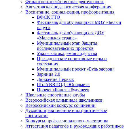
Финансово-хозяйственная деятельность
Августовская педагогическая конференция
Воспитание, социализация, профориентация
ВФСК ГТО
Фестиваль для обучающихся МОУ «Белый
парус»
Фестиваль для обучающихся ДОУ
«Маленькая страна»
Муниципальный этап Защиты
исследовательских проектов
Уральская академия лидерства
Президентские спортивные игры и
состязания
Муниципальный проект «Будь здоров»
Зарница 2.0
Движение Первых
Штаб ВВПОД «Юнармия»
Проект «Билет в будущее»
Школьные спортивные клубы
Всероссийская олимпиада школьников
Всероссийский конкурс сочинений
Духовно-нравственное и патриотическое
воспитание
Конкурсы профессионального мастерства
Аттестация педагогов и руководящих работников