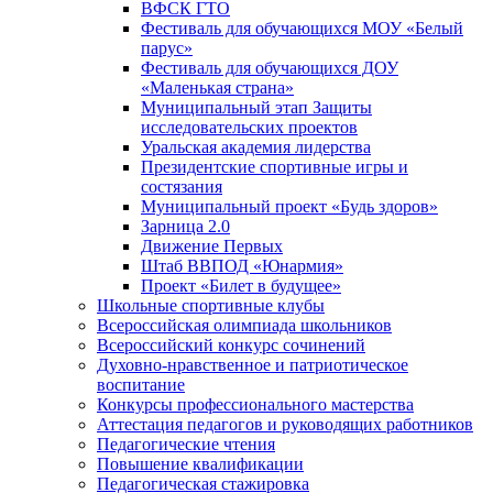
ВФСК ГТО
Фестиваль для обучающихся МОУ «Белый
парус»
Фестиваль для обучающихся ДОУ
«Маленькая страна»
Муниципальный этап Защиты
исследовательских проектов
Уральская академия лидерства
Президентские спортивные игры и
состязания
Муниципальный проект «Будь здоров»
Зарница 2.0
Движение Первых
Штаб ВВПОД «Юнармия»
Проект «Билет в будущее»
Школьные спортивные клубы
Всероссийская олимпиада школьников
Всероссийский конкурс сочинений
Духовно-нравственное и патриотическое
воспитание
Конкурсы профессионального мастерства
Аттестация педагогов и руководящих работников
Педагогические чтения
Повышение квалификации
Педагогическая стажировка