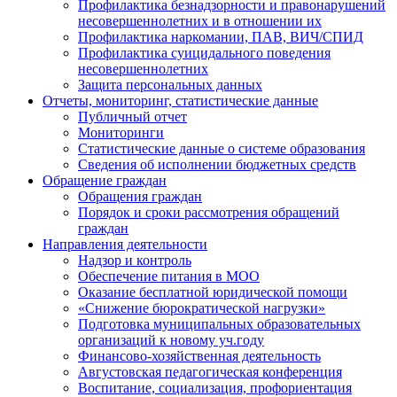
Профилактика безнадзорности и правонарушений
несовершеннолетних и в отношении их
Профилактика наркомании, ПАВ, ВИЧ/СПИД
Профилактика суицидального поведения
несовершеннолетних
Защита персональных данных
Отчеты, мониторинг, статистические данные
Публичный отчет
Мониторинги
Статистические данные о системе образования
Сведения об исполнении бюджетных средств
Обращение граждан
Обращения граждан
Порядок и сроки рассмотрения обращений
граждан
Направления деятельности
Надзор и контроль
Обеспечение питания в МОО
Оказание бесплатной юридической помощи
«Снижение бюрократической нагрузки»
Подготовка муниципальных образовательных
организаций к новому уч.году
Финансово-хозяйственная деятельность
Августовская педагогическая конференция
Воспитание, социализация, профориентация