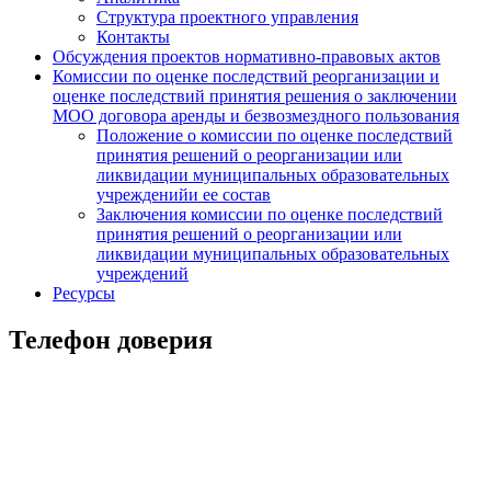
Структура проектного управления
Контакты
Обсуждения проектов нормативно-правовых актов
Комиссии по оценке последствий реорганизации и
оценке последствий принятия решения о заключении
МОО договора аренды и безвозмездного пользования
Положение о комиссии по оценке последствий
принятия решений о реорганизации или
ликвидации муниципальных образовательных
учрежденийи ее состав
Заключения комиссии по оценке последствий
принятия решений о реорганизации или
ликвидации муниципальных образовательных
учреждений
Ресурсы
Телефон доверия