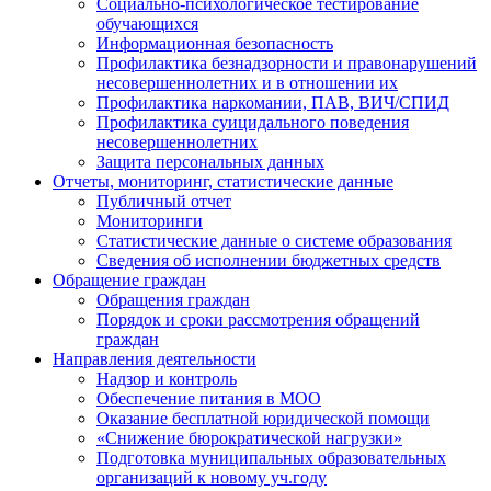
Социально-психологическое тестирование
обучающихся
Информационная безопасность
Профилактика безнадзорности и правонарушений
несовершеннолетних и в отношении их
Профилактика наркомании, ПАВ, ВИЧ/СПИД
Профилактика суицидального поведения
несовершеннолетних
Защита персональных данных
Отчеты, мониторинг, статистические данные
Публичный отчет
Мониторинги
Статистические данные о системе образования
Сведения об исполнении бюджетных средств
Обращение граждан
Обращения граждан
Порядок и сроки рассмотрения обращений
граждан
Направления деятельности
Надзор и контроль
Обеспечение питания в МОО
Оказание бесплатной юридической помощи
«Снижение бюрократической нагрузки»
Подготовка муниципальных образовательных
организаций к новому уч.году