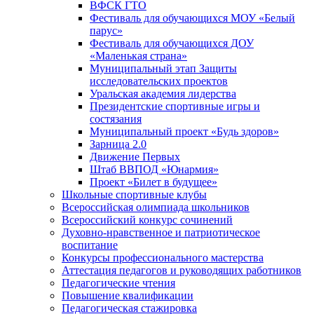
ВФСК ГТО
Фестиваль для обучающихся МОУ «Белый
парус»
Фестиваль для обучающихся ДОУ
«Маленькая страна»
Муниципальный этап Защиты
исследовательских проектов
Уральская академия лидерства
Президентские спортивные игры и
состязания
Муниципальный проект «Будь здоров»
Зарница 2.0
Движение Первых
Штаб ВВПОД «Юнармия»
Проект «Билет в будущее»
Школьные спортивные клубы
Всероссийская олимпиада школьников
Всероссийский конкурс сочинений
Духовно-нравственное и патриотическое
воспитание
Конкурсы профессионального мастерства
Аттестация педагогов и руководящих работников
Педагогические чтения
Повышение квалификации
Педагогическая стажировка