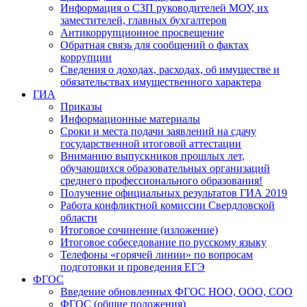
Информация о СЗП руководителей МОУ, их
заместителей, главных бухгалтеров
Антикоррупционное просвещение
Обратная связь для сообщений о фактах
коррупции
Сведения о доходах, расходах, об имуществе и
обязательствах имущественного характера
ГИА
Приказы
Информационные материалы
Сроки и места подачи заявлений на сдачу
государственной итоговой аттестации
Вниманию выпускников прошлых лет,
обучающихся образовательных организаций
среднего профессионального образования!
Получение официальных результатов ГИА 2019
Работа конфликтной комиссии Свердловской
области
Итоговое сочинение (изложение)
Итоговое собеседование по русскому языку
Телефоны «горячей линии» по вопросам
подготовки и проведения ЕГЭ
ФГОС
Введение обновленных ФГОС НОО, ООО, СОО
ФГОС (общие положения)