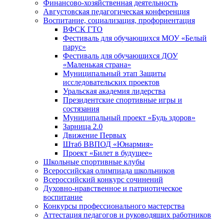
Финансово-хозяйственная деятельность
Августовская педагогическая конференция
Воспитание, социализация, профориентация
ВФСК ГТО
Фестиваль для обучающихся МОУ «Белый
парус»
Фестиваль для обучающихся ДОУ
«Маленькая страна»
Муниципальный этап Защиты
исследовательских проектов
Уральская академия лидерства
Президентские спортивные игры и
состязания
Муниципальный проект «Будь здоров»
Зарница 2.0
Движение Первых
Штаб ВВПОД «Юнармия»
Проект «Билет в будущее»
Школьные спортивные клубы
Всероссийская олимпиада школьников
Всероссийский конкурс сочинений
Духовно-нравственное и патриотическое
воспитание
Конкурсы профессионального мастерства
Аттестация педагогов и руководящих работников