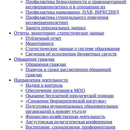
Профилактика безнадзорности и правонарушений
несовершеннолетних и в отношении их
Профилактика наркомании, ПАВ, ВИЧ/СПИД
Профилактика суицидального поведения
несовершеннолетних
Защита персональных данных
Отчеты, мониторинг, статистические данные
Публичный отчет
Мониторинги
Статистические данные о системе образования
Сведения об исполнении бюджетных средств
Обращение граждан
Обращения граждан
Порядок и сроки рассмотрения обращений
граждан
Направления деятельности
Надзор и контроль
Обеспечение питания в МОО
Оказание бесплатной юридической помощи
«Снижение бюрократической нагрузки»
Подготовка муниципальных образовательных
организаций к новому уч.году
Финансово-хозяйственная деятельность
Августовская педагогическая конференция
Воспитание, социализация, профориентация