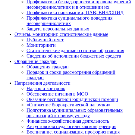
Профилактика безнадзорности и правонарушений
несовершеннолетних и в отношении их
Профилактика наркомании, ПАВ, ВИЧ/СПИД
Профилактика суицидального поведения
несовершеннолетних
Защита персональных данных
Отчеты, мониторинг, статистические данные
Публичный отчет
Мониторинги
Статистические данные о системе образования
Сведения об исполнении бюджетных средств
Обращение граждан
Обращения граждан
Порядок и сроки рассмотрения обращений
граждан
Направления деятельности
Надзор и контроль
Обеспечение питания в МОО
Оказание бесплатной юридической помощи
«Снижение бюрократической нагрузки»
Подготовка муниципальных образовательных
организаций к новому уч.году
Финансово-хозяйственная деятельность
Августовская педагогическая конференция
Воспитание, социализация, профориентация