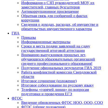
Информация о СЗП руководителей МОУ, их
заместителей, главных бухгалтеров
Антикоррупционное просвещение
Обратная связь для сообщений о фактах
коррупции
Сведения о доходах, расходах, об имуществе и
обязательствах имущественного характера
ГИА
Приказы
Информационные материалы
Сроки и места подачи заявлений на сдачу
государственной итоговой аттестации
Вниманию выпускников прошлых лет,
обучающихся образовательных организаций
среднего профессионального образования!
Получение официальных результатов ГИА 2019
Работа конфликтной комиссии Свердловской
области
Итоговое сочинение (изложение)
Итоговое собеседование по русскому языку
Телефоны «горячей линии» по вопросам
подготовки и проведения ЕГЭ
ФГОС
Введение обновленных ФГОС НОО, ООО, СОО
ФГОС (общие положения)