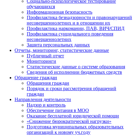
Социально-психологическое тестирование
обучающихся
Информационная безопасность
Профилактика безнадзорности и правонарушений
несовершеннолетних и в отношении их
Профилактика наркомании, ПАВ, ВИЧ/СПИД
Профилактика суицидального поведения
несовершеннолетних
Защита персональных данных
Отчеты, мониторинг, статистические данные
Публичный отчет
Мониторинги
Статистические данные о системе образования
Сведения об исполнении бюджетных средств
Обращение граждан
Обращения граждан
Порядок и сроки рассмотрения обращений
граждан
Направления деятельности
Надзор и контроль
Обеспечение питания в МОО
Оказание бесплатной юридической помощи
«Снижение бюрократической нагрузки»
Подготовка муниципальных образовательных
организаций к новому уч.году