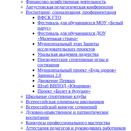
Финансово-хозяйственная деятельность
Августовская педагогическая конференция
Воспитание, социализация, профориентация
ВФСК ГТО
Фестиваль для обучающихся МОУ «Белый
парус»
Фестиваль для обучающихся ДОУ
«Маленькая страна»
Муниципальный этап Защиты
исследовательских проектов
Уральская академия лидерства
Президентские спортивные игры и
состязания
Муниципальный проект «Будь здоров»
Зарница 2.0
Движение Первых
Штаб ВВПОД «Юнармия»
Проект «Билет в будущее»
Школьные спортивные клубы
Всероссийская олимпиада школьников
Всероссийский конкурс сочинений
Духовно-нравственное и патриотическое
воспитание
Конкурсы профессионального мастерства
Аттестация педагогов и руководящих работников