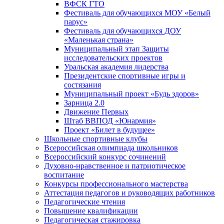
ВФСК ГТО
Фестиваль для обучающихся МОУ «Белый
парус»
Фестиваль для обучающихся ДОУ
«Маленькая страна»
Муниципальный этап Защиты
исследовательских проектов
Уральская академия лидерства
Президентские спортивные игры и
состязания
Муниципальный проект «Будь здоров»
Зарница 2.0
Движение Первых
Штаб ВВПОД «Юнармия»
Проект «Билет в будущее»
Школьные спортивные клубы
Всероссийская олимпиада школьников
Всероссийский конкурс сочинений
Духовно-нравственное и патриотическое
воспитание
Конкурсы профессионального мастерства
Аттестация педагогов и руководящих работников
Педагогические чтения
Повышение квалификации
Педагогическая стажировка