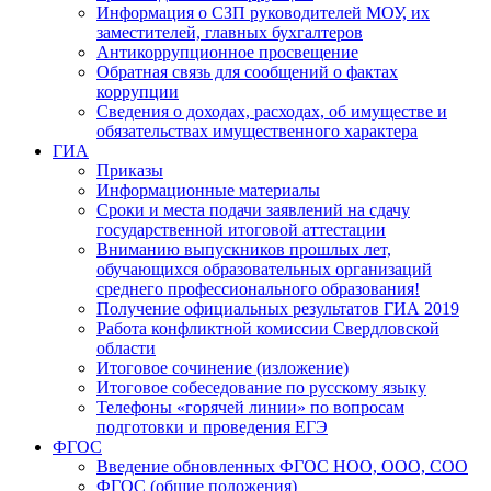
Информация о СЗП руководителей МОУ, их
заместителей, главных бухгалтеров
Антикоррупционное просвещение
Обратная связь для сообщений о фактах
коррупции
Сведения о доходах, расходах, об имуществе и
обязательствах имущественного характера
ГИА
Приказы
Информационные материалы
Сроки и места подачи заявлений на сдачу
государственной итоговой аттестации
Вниманию выпускников прошлых лет,
обучающихся образовательных организаций
среднего профессионального образования!
Получение официальных результатов ГИА 2019
Работа конфликтной комиссии Свердловской
области
Итоговое сочинение (изложение)
Итоговое собеседование по русскому языку
Телефоны «горячей линии» по вопросам
подготовки и проведения ЕГЭ
ФГОС
Введение обновленных ФГОС НОО, ООО, СОО
ФГОС (общие положения)