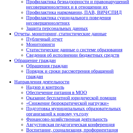
Профилактика безнадзорности и правонарушений
несовершеннолетних и в отношении их
Профилактика наркомании, ПАВ, ВИЧ/СПИД
Профилактика суицидального поведения
несовершеннолетних
Защита персональных данных
Отчеты, мониторинг, статистические данные
Публичный отчет
Мониторинги
Статистические данные о системе образования
Сведения об исполнении бюджетных средств
Обращение граждан
Обращения граждан
Порядок и сроки рассмотрения обращений
граждан
Направления деятельности
Надзор и контроль
Обеспечение питания в МОО
Оказание бесплатной юридической помощи
«Снижение бюрократической нагрузки»
Подготовка муниципальных образовательных
организаций к новому уч.году
Финансово-хозяйственная деятельность
Августовская педагогическая конференция
Воспитание, социализация, профориентация