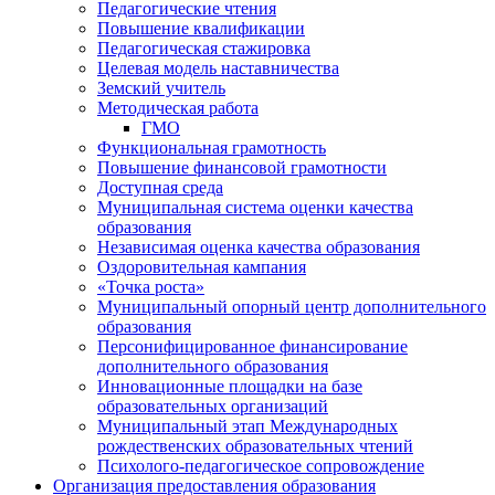
Педагогические чтения
Повышение квалификации
Педагогическая стажировка
Целевая модель наставничества
Земский учитель
Методическая работа
ГМО
Функциональная грамотность
Повышение финансовой грамотности
Доступная среда
Муниципальная система оценки качества
образования
Независимая оценка качества образования
Оздоровительная кампания
«Точка роста»
Муниципальный опорный центр дополнительного
образования
Персонифицированное финансирование
дополнительного образования
Инновационные площадки на базе
образовательных организаций
Муниципальный этап Международных
рождественских образовательных чтений
Психолого-педагогическое сопровождение
Организация предоставления образования