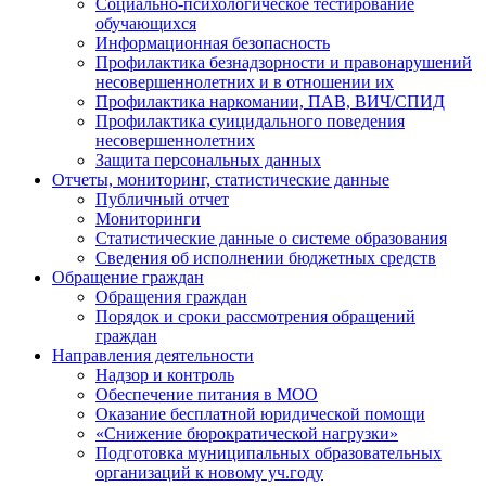
Социально-психологическое тестирование
обучающихся
Информационная безопасность
Профилактика безнадзорности и правонарушений
несовершеннолетних и в отношении их
Профилактика наркомании, ПАВ, ВИЧ/СПИД
Профилактика суицидального поведения
несовершеннолетних
Защита персональных данных
Отчеты, мониторинг, статистические данные
Публичный отчет
Мониторинги
Статистические данные о системе образования
Сведения об исполнении бюджетных средств
Обращение граждан
Обращения граждан
Порядок и сроки рассмотрения обращений
граждан
Направления деятельности
Надзор и контроль
Обеспечение питания в МОО
Оказание бесплатной юридической помощи
«Снижение бюрократической нагрузки»
Подготовка муниципальных образовательных
организаций к новому уч.году