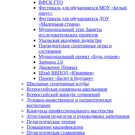
ВФСК ГТО
Фестиваль для обучающихся МОУ «Белый
парус»
Фестиваль для обучающихся ДОУ
«Маленькая страна»
Муниципальный этап Защиты
исследовательских проектов
Уральская академия лидерства
Президентские спортивные игры и
состязания
Муниципальный проект «Будь здоров»
Зарница 2.0
Движение Первых
Штаб ВВПОД «Юнармия»
Проект «Билет в будущее»
Школьные спортивные клубы
Всероссийская олимпиада школьников
Всероссийский конкурс сочинений
Духовно-нравственное и патриотическое
воспитание
Конкурсы профессионального мастерства
Аттестация педагогов и руководящих работников
Педагогические чтения
Повышение квалификации
Педагогическая стажировка