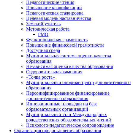
Педагогические чтения
Повышение квалификации
Педагогическая стажировка
Целевая модель наставничества
Земский учитель
Методическая работа
ГМО
Функциональная грамотность
Повышение финансовой грамотности
Доступная среда
Муниципальная система оценки качества
образования
Независимая оценка качества образования
Оздоровительная кампания
«Точка роста»
Муниципальный опорный центр дополнительного
образования
Персонифицированное финансирование
дополнительного образования
Инновационные площадки на базе
образовательных организаций
Муниципальный этап Международных
рождественских образовательных чтений
Психолого-педагогическое сопровождение
Организация предоставления образования