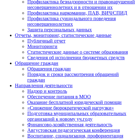
Профилактика безнадзорности и правонарушений
несовершеннолетних и в отношении их
Профилактика наркомании, ПАВ, ВИЧ/СПИД
Профилактика суицидального поведения
несовершеннолетних
Защита персональных данных
Отчеты, мониторинг, статистические данные
Публичный отчет
Мониторинги
Статистические данные о системе образования
Сведения об исполнении бюджетных средств
Обращение граждан
Обращения граждан
Порядок и сроки рассмотрения обращений
граждан
Направления деятельности
Надзор и контроль
Обеспечение питания в МОО
Оказание бесплатной юридической помощи
«Снижение бюрократической нагрузки»
Подготовка муниципальных образовательных
организаций к новому уч.году
Финансово-хозяйственная деятельность
Августовская педагогическая конференция
Воспитание, социализация, профориентация