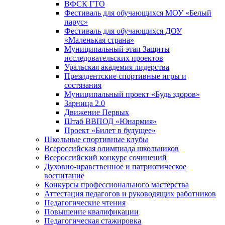
ВФСК ГТО
Фестиваль для обучающихся МОУ «Белый
парус»
Фестиваль для обучающихся ДОУ
«Маленькая страна»
Муниципальный этап Защиты
исследовательских проектов
Уральская академия лидерства
Президентские спортивные игры и
состязания
Муниципальный проект «Будь здоров»
Зарница 2.0
Движение Первых
Штаб ВВПОД «Юнармия»
Проект «Билет в будущее»
Школьные спортивные клубы
Всероссийская олимпиада школьников
Всероссийский конкурс сочинений
Духовно-нравственное и патриотическое
воспитание
Конкурсы профессионального мастерства
Аттестация педагогов и руководящих работников
Педагогические чтения
Повышение квалификации
Педагогическая стажировка