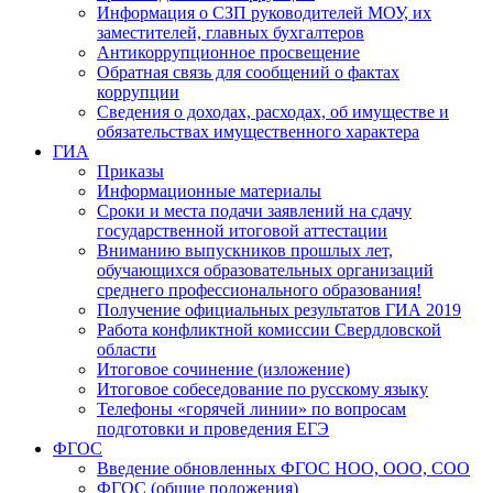
Информация о СЗП руководителей МОУ, их
заместителей, главных бухгалтеров
Антикоррупционное просвещение
Обратная связь для сообщений о фактах
коррупции
Сведения о доходах, расходах, об имуществе и
обязательствах имущественного характера
ГИА
Приказы
Информационные материалы
Сроки и места подачи заявлений на сдачу
государственной итоговой аттестации
Вниманию выпускников прошлых лет,
обучающихся образовательных организаций
среднего профессионального образования!
Получение официальных результатов ГИА 2019
Работа конфликтной комиссии Свердловской
области
Итоговое сочинение (изложение)
Итоговое собеседование по русскому языку
Телефоны «горячей линии» по вопросам
подготовки и проведения ЕГЭ
ФГОС
Введение обновленных ФГОС НОО, ООО, СОО
ФГОС (общие положения)