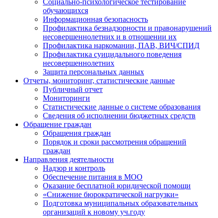
Социально-психологическое тестирование
обучающихся
Информационная безопасность
Профилактика безнадзорности и правонарушений
несовершеннолетних и в отношении их
Профилактика наркомании, ПАВ, ВИЧ/СПИД
Профилактика суицидального поведения
несовершеннолетних
Защита персональных данных
Отчеты, мониторинг, статистические данные
Публичный отчет
Мониторинги
Статистические данные о системе образования
Сведения об исполнении бюджетных средств
Обращение граждан
Обращения граждан
Порядок и сроки рассмотрения обращений
граждан
Направления деятельности
Надзор и контроль
Обеспечение питания в МОО
Оказание бесплатной юридической помощи
«Снижение бюрократической нагрузки»
Подготовка муниципальных образовательных
организаций к новому уч.году