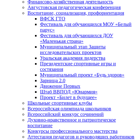
Финансово-хозяйственная деятельность
Августовская педагогическая конференция
Воспитание, социализация, профориентация
ВФСК ГТО
Фестиваль для обучающихся МОУ «Белый
парус»
Фестиваль для обучающихся ДОУ
«Маленькая страна»
Муниципальный этап Защиты
исследовательских проектов
Уральская академия лидерства
Президентские спортивные игры и
состязания
Муниципальный проект «Будь здоров»
Зарница 2.0
Движение Первых
Штаб ВВПОД «Юнармия»
Проект «Билет в будущее»
Школьные спортивные клубы
Всероссийская олимпиада школьников
Всероссийский конкурс сочинений
Духовно-нравственное и патриотическое
воспитание
Конкурсы профессионального мастерства
Аттестация педагогов и руководящих работников