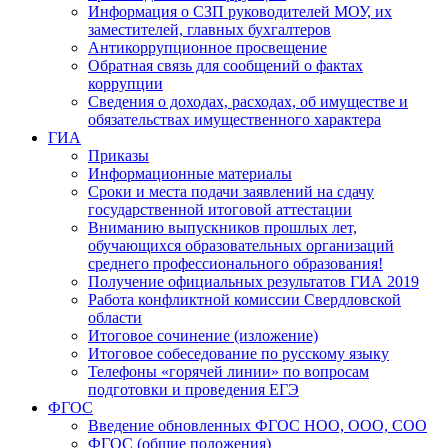
Информация о СЗП руководителей МОУ, их
заместителей, главных бухгалтеров
Антикоррупционное просвещение
Обратная связь для сообщений о фактах
коррупции
Сведения о доходах, расходах, об имуществе и
обязательствах имущественного характера
ГИА
Приказы
Информационные материалы
Сроки и места подачи заявлений на сдачу
государственной итоговой аттестации
Вниманию выпускников прошлых лет,
обучающихся образовательных организаций
среднего профессионального образования!
Получение официальных результатов ГИА 2019
Работа конфликтной комиссии Свердловской
области
Итоговое сочинение (изложение)
Итоговое собеседование по русскому языку
Телефоны «горячей линии» по вопросам
подготовки и проведения ЕГЭ
ФГОС
Введение обновленных ФГОС НОО, ООО, СОО
ФГОС (общие положения)