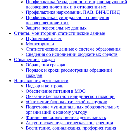
Профилактика безнадзорности и правонарушений
несовершеннолетних и в отношении их
Профилактика наркомании, ПАВ, ВИЧ/СПИД
Профилактика суицидального поведения
несовершеннолетних
Защита персональных данных
Отчеты, мониторинг, статистические данные
Публичный отчет
Мониторинги
Статистические данные о системе образования
Сведения об исполнении бюджетных средств
Обращение граждан
Обращения граждан
Порядок и сроки рассмотрения обращений
граждан
Направления деятельности
Надзор и контроль
Обеспечение питания в МОО
Оказание бесплатной юридической помощи
«Снижение бюрократической нагрузки»
Подготовка муниципальных образовательных
организаций к новому уч.году
Финансово-хозяйственная деятельность
Августовская педагогическая конференция
Воспитание, социализация, профориентация