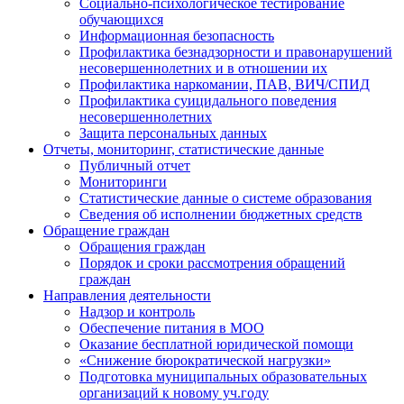
Социально-психологическое тестирование
обучающихся
Информационная безопасность
Профилактика безнадзорности и правонарушений
несовершеннолетних и в отношении их
Профилактика наркомании, ПАВ, ВИЧ/СПИД
Профилактика суицидального поведения
несовершеннолетних
Защита персональных данных
Отчеты, мониторинг, статистические данные
Публичный отчет
Мониторинги
Статистические данные о системе образования
Сведения об исполнении бюджетных средств
Обращение граждан
Обращения граждан
Порядок и сроки рассмотрения обращений
граждан
Направления деятельности
Надзор и контроль
Обеспечение питания в МОО
Оказание бесплатной юридической помощи
«Снижение бюрократической нагрузки»
Подготовка муниципальных образовательных
организаций к новому уч.году