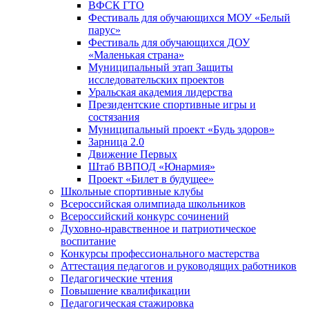
ВФСК ГТО
Фестиваль для обучающихся МОУ «Белый
парус»
Фестиваль для обучающихся ДОУ
«Маленькая страна»
Муниципальный этап Защиты
исследовательских проектов
Уральская академия лидерства
Президентские спортивные игры и
состязания
Муниципальный проект «Будь здоров»
Зарница 2.0
Движение Первых
Штаб ВВПОД «Юнармия»
Проект «Билет в будущее»
Школьные спортивные клубы
Всероссийская олимпиада школьников
Всероссийский конкурс сочинений
Духовно-нравственное и патриотическое
воспитание
Конкурсы профессионального мастерства
Аттестация педагогов и руководящих работников
Педагогические чтения
Повышение квалификации
Педагогическая стажировка