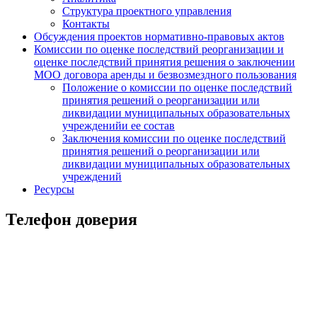
Структура проектного управления
Контакты
Обсуждения проектов нормативно-правовых актов
Комиссии по оценке последствий реорганизации и
оценке последствий принятия решения о заключении
МОО договора аренды и безвозмездного пользования
Положение о комиссии по оценке последствий
принятия решений о реорганизации или
ликвидации муниципальных образовательных
учрежденийи ее состав
Заключения комиссии по оценке последствий
принятия решений о реорганизации или
ликвидации муниципальных образовательных
учреждений
Ресурсы
Телефон доверия