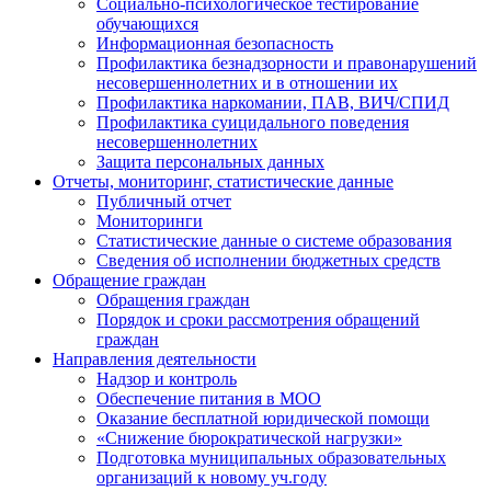
Социально-психологическое тестирование
обучающихся
Информационная безопасность
Профилактика безнадзорности и правонарушений
несовершеннолетних и в отношении их
Профилактика наркомании, ПАВ, ВИЧ/СПИД
Профилактика суицидального поведения
несовершеннолетних
Защита персональных данных
Отчеты, мониторинг, статистические данные
Публичный отчет
Мониторинги
Статистические данные о системе образования
Сведения об исполнении бюджетных средств
Обращение граждан
Обращения граждан
Порядок и сроки рассмотрения обращений
граждан
Направления деятельности
Надзор и контроль
Обеспечение питания в МОО
Оказание бесплатной юридической помощи
«Снижение бюрократической нагрузки»
Подготовка муниципальных образовательных
организаций к новому уч.году