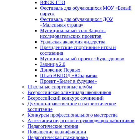
ВФСК ГТО
Фестиваль для обучающихся МОУ «Белый
парус»
Фестиваль для обучающихся ДОУ
«Маленькая страна»
Муниципальный этап Защиты
исследовательских проектов
Уральская академия лидерства
Президентские спортивные игры и
состязания
Муниципальный проект «Будь здоров»
Зарница 2.0
Движение Первых
Штаб ВВПОД «Юнармия»
Проект «Билет в будущее»
Школьные спортивные клубы
Всероссийская олимпиада школьников
Всероссийский конкурс сочинений
Духовно-нравственное и патриотическое
воспитание
Конкурсы профессионального мастерства
Аттестация педагогов и руководящих работников
Педагогические чтения
Повышение квалификации
Педагогическая стажировка