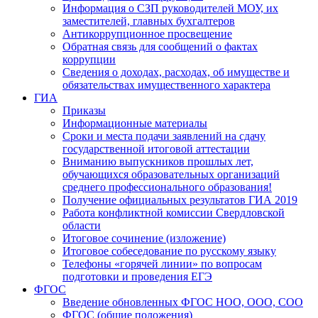
Информация о СЗП руководителей МОУ, их
заместителей, главных бухгалтеров
Антикоррупционное просвещение
Обратная связь для сообщений о фактах
коррупции
Сведения о доходах, расходах, об имуществе и
обязательствах имущественного характера
ГИА
Приказы
Информационные материалы
Сроки и места подачи заявлений на сдачу
государственной итоговой аттестации
Вниманию выпускников прошлых лет,
обучающихся образовательных организаций
среднего профессионального образования!
Получение официальных результатов ГИА 2019
Работа конфликтной комиссии Свердловской
области
Итоговое сочинение (изложение)
Итоговое собеседование по русскому языку
Телефоны «горячей линии» по вопросам
подготовки и проведения ЕГЭ
ФГОС
Введение обновленных ФГОС НОО, ООО, СОО
ФГОС (общие положения)