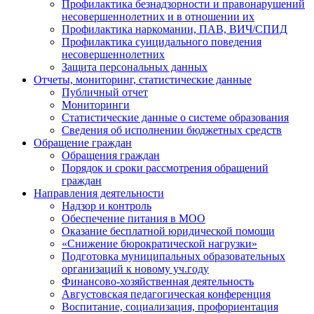
Профилактика безнадзорности и правонарушений
несовершеннолетних и в отношении их
Профилактика наркомании, ПАВ, ВИЧ/СПИД
Профилактика суицидального поведения
несовершеннолетних
Защита персональных данных
Отчеты, мониторинг, статистические данные
Публичный отчет
Мониторинги
Статистические данные о системе образования
Сведения об исполнении бюджетных средств
Обращение граждан
Обращения граждан
Порядок и сроки рассмотрения обращений
граждан
Направления деятельности
Надзор и контроль
Обеспечение питания в МОО
Оказание бесплатной юридической помощи
«Снижение бюрократической нагрузки»
Подготовка муниципальных образовательных
организаций к новому уч.году
Финансово-хозяйственная деятельность
Августовская педагогическая конференция
Воспитание, социализация, профориентация