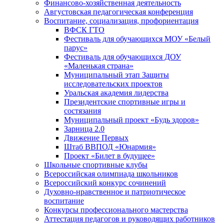
Финансово-хозяйственная деятельность
Августовская педагогическая конференция
Воспитание, социализация, профориентация
ВФСК ГТО
Фестиваль для обучающихся МОУ «Белый
парус»
Фестиваль для обучающихся ДОУ
«Маленькая страна»
Муниципальный этап Защиты
исследовательских проектов
Уральская академия лидерства
Президентские спортивные игры и
состязания
Муниципальный проект «Будь здоров»
Зарница 2.0
Движение Первых
Штаб ВВПОД «Юнармия»
Проект «Билет в будущее»
Школьные спортивные клубы
Всероссийская олимпиада школьников
Всероссийский конкурс сочинений
Духовно-нравственное и патриотическое
воспитание
Конкурсы профессионального мастерства
Аттестация педагогов и руководящих работников