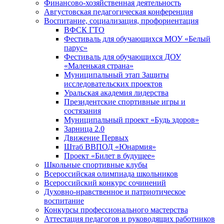
Финансово-хозяйственная деятельность
Августовская педагогическая конференция
Воспитание, социализация, профориентация
ВФСК ГТО
Фестиваль для обучающихся МОУ «Белый
парус»
Фестиваль для обучающихся ДОУ
«Маленькая страна»
Муниципальный этап Защиты
исследовательских проектов
Уральская академия лидерства
Президентские спортивные игры и
состязания
Муниципальный проект «Будь здоров»
Зарница 2.0
Движение Первых
Штаб ВВПОД «Юнармия»
Проект «Билет в будущее»
Школьные спортивные клубы
Всероссийская олимпиада школьников
Всероссийский конкурс сочинений
Духовно-нравственное и патриотическое
воспитание
Конкурсы профессионального мастерства
Аттестация педагогов и руководящих работников