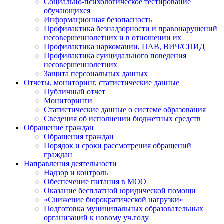
Социально-психологическое тестирование
обучающихся
Информационная безопасность
Профилактика безнадзорности и правонарушений
несовершеннолетних и в отношении их
Профилактика наркомании, ПАВ, ВИЧ/СПИД
Профилактика суицидального поведения
несовершеннолетних
Защита персональных данных
Отчеты, мониторинг, статистические данные
Публичный отчет
Мониторинги
Статистические данные о системе образования
Сведения об исполнении бюджетных средств
Обращение граждан
Обращения граждан
Порядок и сроки рассмотрения обращений
граждан
Направления деятельности
Надзор и контроль
Обеспечение питания в МОО
Оказание бесплатной юридической помощи
«Снижение бюрократической нагрузки»
Подготовка муниципальных образовательных
организаций к новому уч.году