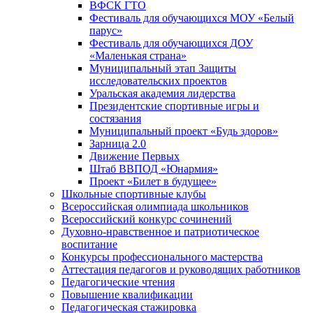
ВФСК ГТО
Фестиваль для обучающихся МОУ «Белый
парус»
Фестиваль для обучающихся ДОУ
«Маленькая страна»
Муниципальный этап Защиты
исследовательских проектов
Уральская академия лидерства
Президентские спортивные игры и
состязания
Муниципальный проект «Будь здоров»
Зарница 2.0
Движение Первых
Штаб ВВПОД «Юнармия»
Проект «Билет в будущее»
Школьные спортивные клубы
Всероссийская олимпиада школьников
Всероссийский конкурс сочинений
Духовно-нравственное и патриотическое
воспитание
Конкурсы профессионального мастерства
Аттестация педагогов и руководящих работников
Педагогические чтения
Повышение квалификации
Педагогическая стажировка