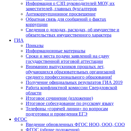
Информация о СЗП руководителей МОУ, их
заместителей, главных бухгалтеров
Антикоррупционное просвещение
Обратная связь для сообщений о фактах
коррупции
Сведения о доходах, расходах, об имуществе и
обязательствах имущественного характера
ГИА
Приказы
Информационные материалы
Сроки и места подачи заявлений на сдачу
государственной итоговой аттестации
Вниманию выпускников прошлых лет,
обучающихся образовательных организаций
среднего профессионального образования!
Получение официальных результатов ГИА 2019
Работа конфликтной комиссии Свердловской
области
Итоговое сочинение (изложение)
Итоговое собеседование по русскому языку
Телефоны «горячей линии» по вопросам
подготовки и проведения ЕГЭ
ФГОС
Введение обновленных ФГОС НОО, ООО, СОО
ФГОС (общие положения)