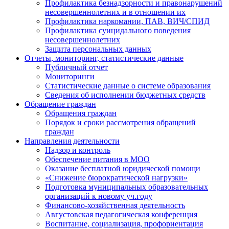
Профилактика безнадзорности и правонарушений
несовершеннолетних и в отношении их
Профилактика наркомании, ПАВ, ВИЧ/СПИД
Профилактика суицидального поведения
несовершеннолетних
Защита персональных данных
Отчеты, мониторинг, статистические данные
Публичный отчет
Мониторинги
Статистические данные о системе образования
Сведения об исполнении бюджетных средств
Обращение граждан
Обращения граждан
Порядок и сроки рассмотрения обращений
граждан
Направления деятельности
Надзор и контроль
Обеспечение питания в МОО
Оказание бесплатной юридической помощи
«Снижение бюрократической нагрузки»
Подготовка муниципальных образовательных
организаций к новому уч.году
Финансово-хозяйственная деятельность
Августовская педагогическая конференция
Воспитание, социализация, профориентация