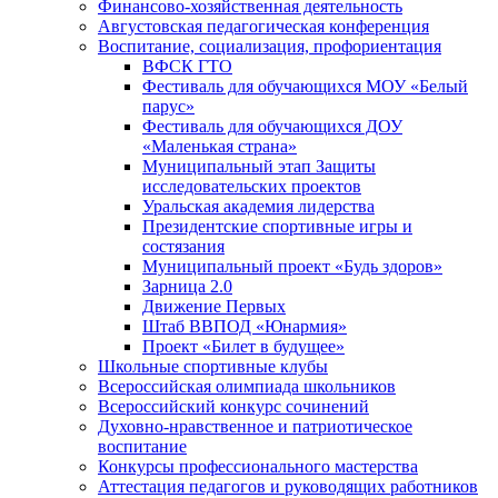
Финансово-хозяйственная деятельность
Августовская педагогическая конференция
Воспитание, социализация, профориентация
ВФСК ГТО
Фестиваль для обучающихся МОУ «Белый
парус»
Фестиваль для обучающихся ДОУ
«Маленькая страна»
Муниципальный этап Защиты
исследовательских проектов
Уральская академия лидерства
Президентские спортивные игры и
состязания
Муниципальный проект «Будь здоров»
Зарница 2.0
Движение Первых
Штаб ВВПОД «Юнармия»
Проект «Билет в будущее»
Школьные спортивные клубы
Всероссийская олимпиада школьников
Всероссийский конкурс сочинений
Духовно-нравственное и патриотическое
воспитание
Конкурсы профессионального мастерства
Аттестация педагогов и руководящих работников