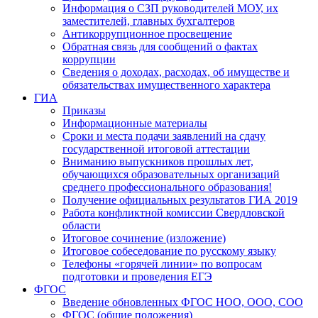
Информация о СЗП руководителей МОУ, их
заместителей, главных бухгалтеров
Антикоррупционное просвещение
Обратная связь для сообщений о фактах
коррупции
Сведения о доходах, расходах, об имуществе и
обязательствах имущественного характера
ГИА
Приказы
Информационные материалы
Сроки и места подачи заявлений на сдачу
государственной итоговой аттестации
Вниманию выпускников прошлых лет,
обучающихся образовательных организаций
среднего профессионального образования!
Получение официальных результатов ГИА 2019
Работа конфликтной комиссии Свердловской
области
Итоговое сочинение (изложение)
Итоговое собеседование по русскому языку
Телефоны «горячей линии» по вопросам
подготовки и проведения ЕГЭ
ФГОС
Введение обновленных ФГОС НОО, ООО, СОО
ФГОС (общие положения)