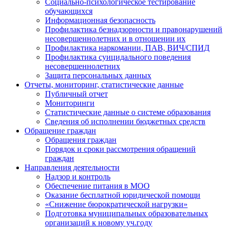
Социально-психологическое тестирование
обучающихся
Информационная безопасность
Профилактика безнадзорности и правонарушений
несовершеннолетних и в отношении их
Профилактика наркомании, ПАВ, ВИЧ/СПИД
Профилактика суицидального поведения
несовершеннолетних
Защита персональных данных
Отчеты, мониторинг, статистические данные
Публичный отчет
Мониторинги
Статистические данные о системе образования
Сведения об исполнении бюджетных средств
Обращение граждан
Обращения граждан
Порядок и сроки рассмотрения обращений
граждан
Направления деятельности
Надзор и контроль
Обеспечение питания в МОО
Оказание бесплатной юридической помощи
«Снижение бюрократической нагрузки»
Подготовка муниципальных образовательных
организаций к новому уч.году