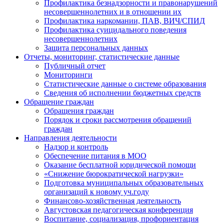
Профилактика безнадзорности и правонарушений
несовершеннолетних и в отношении их
Профилактика наркомании, ПАВ, ВИЧ/СПИД
Профилактика суицидального поведения
несовершеннолетних
Защита персональных данных
Отчеты, мониторинг, статистические данные
Публичный отчет
Мониторинги
Статистические данные о системе образования
Сведения об исполнении бюджетных средств
Обращение граждан
Обращения граждан
Порядок и сроки рассмотрения обращений
граждан
Направления деятельности
Надзор и контроль
Обеспечение питания в МОО
Оказание бесплатной юридической помощи
«Снижение бюрократической нагрузки»
Подготовка муниципальных образовательных
организаций к новому уч.году
Финансово-хозяйственная деятельность
Августовская педагогическая конференция
Воспитание, социализация, профориентация