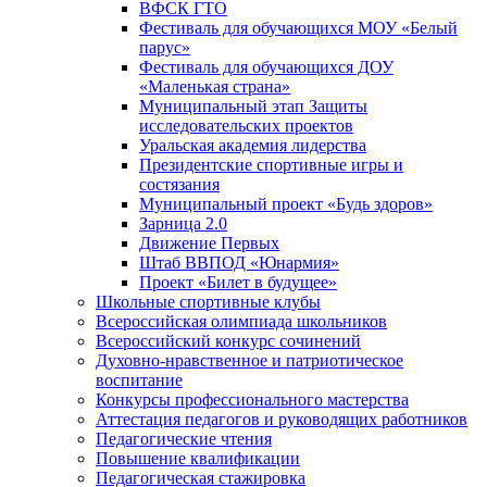
ВФСК ГТО
Фестиваль для обучающихся МОУ «Белый
парус»
Фестиваль для обучающихся ДОУ
«Маленькая страна»
Муниципальный этап Защиты
исследовательских проектов
Уральская академия лидерства
Президентские спортивные игры и
состязания
Муниципальный проект «Будь здоров»
Зарница 2.0
Движение Первых
Штаб ВВПОД «Юнармия»
Проект «Билет в будущее»
Школьные спортивные клубы
Всероссийская олимпиада школьников
Всероссийский конкурс сочинений
Духовно-нравственное и патриотическое
воспитание
Конкурсы профессионального мастерства
Аттестация педагогов и руководящих работников
Педагогические чтения
Повышение квалификации
Педагогическая стажировка