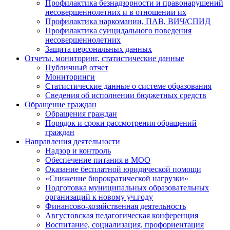
Профилактика безнадзорности и правонарушений
несовершеннолетних и в отношении их
Профилактика наркомании, ПАВ, ВИЧ/СПИД
Профилактика суицидального поведения
несовершеннолетних
Защита персональных данных
Отчеты, мониторинг, статистические данные
Публичный отчет
Мониторинги
Статистические данные о системе образования
Сведения об исполнении бюджетных средств
Обращение граждан
Обращения граждан
Порядок и сроки рассмотрения обращений
граждан
Направления деятельности
Надзор и контроль
Обеспечение питания в МОО
Оказание бесплатной юридической помощи
«Снижение бюрократической нагрузки»
Подготовка муниципальных образовательных
организаций к новому уч.году
Финансово-хозяйственная деятельность
Августовская педагогическая конференция
Воспитание, социализация, профориентация