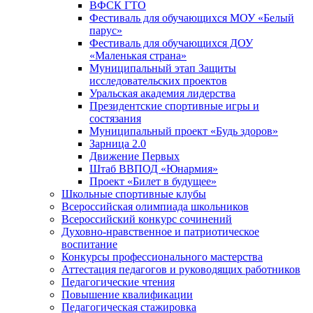
ВФСК ГТО
Фестиваль для обучающихся МОУ «Белый
парус»
Фестиваль для обучающихся ДОУ
«Маленькая страна»
Муниципальный этап Защиты
исследовательских проектов
Уральская академия лидерства
Президентские спортивные игры и
состязания
Муниципальный проект «Будь здоров»
Зарница 2.0
Движение Первых
Штаб ВВПОД «Юнармия»
Проект «Билет в будущее»
Школьные спортивные клубы
Всероссийская олимпиада школьников
Всероссийский конкурс сочинений
Духовно-нравственное и патриотическое
воспитание
Конкурсы профессионального мастерства
Аттестация педагогов и руководящих работников
Педагогические чтения
Повышение квалификации
Педагогическая стажировка