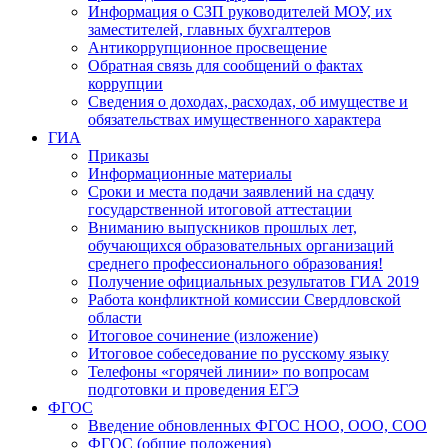
Информация о СЗП руководителей МОУ, их
заместителей, главных бухгалтеров
Антикоррупционное просвещение
Обратная связь для сообщений о фактах
коррупции
Сведения о доходах, расходах, об имуществе и
обязательствах имущественного характера
ГИА
Приказы
Информационные материалы
Сроки и места подачи заявлений на сдачу
государственной итоговой аттестации
Вниманию выпускников прошлых лет,
обучающихся образовательных организаций
среднего профессионального образования!
Получение официальных результатов ГИА 2019
Работа конфликтной комиссии Свердловской
области
Итоговое сочинение (изложение)
Итоговое собеседование по русскому языку
Телефоны «горячей линии» по вопросам
подготовки и проведения ЕГЭ
ФГОС
Введение обновленных ФГОС НОО, ООО, СОО
ФГОС (общие положения)