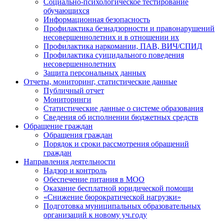
Социально-психологическое тестирование
обучающихся
Информационная безопасность
Профилактика безнадзорности и правонарушений
несовершеннолетних и в отношении их
Профилактика наркомании, ПАВ, ВИЧ/СПИД
Профилактика суицидального поведения
несовершеннолетних
Защита персональных данных
Отчеты, мониторинг, статистические данные
Публичный отчет
Мониторинги
Статистические данные о системе образования
Сведения об исполнении бюджетных средств
Обращение граждан
Обращения граждан
Порядок и сроки рассмотрения обращений
граждан
Направления деятельности
Надзор и контроль
Обеспечение питания в МОО
Оказание бесплатной юридической помощи
«Снижение бюрократической нагрузки»
Подготовка муниципальных образовательных
организаций к новому уч.году