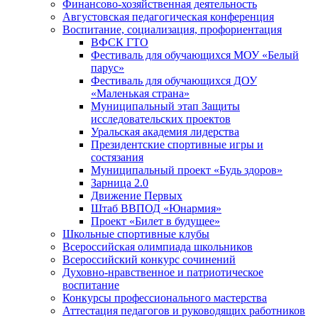
Финансово-хозяйственная деятельность
Августовская педагогическая конференция
Воспитание, социализация, профориентация
ВФСК ГТО
Фестиваль для обучающихся МОУ «Белый
парус»
Фестиваль для обучающихся ДОУ
«Маленькая страна»
Муниципальный этап Защиты
исследовательских проектов
Уральская академия лидерства
Президентские спортивные игры и
состязания
Муниципальный проект «Будь здоров»
Зарница 2.0
Движение Первых
Штаб ВВПОД «Юнармия»
Проект «Билет в будущее»
Школьные спортивные клубы
Всероссийская олимпиада школьников
Всероссийский конкурс сочинений
Духовно-нравственное и патриотическое
воспитание
Конкурсы профессионального мастерства
Аттестация педагогов и руководящих работников