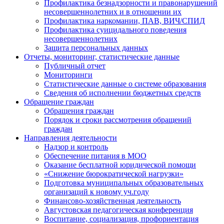
Профилактика безнадзорности и правонарушений
несовершеннолетних и в отношении их
Профилактика наркомании, ПАВ, ВИЧ/СПИД
Профилактика суицидального поведения
несовершеннолетних
Защита персональных данных
Отчеты, мониторинг, статистические данные
Публичный отчет
Мониторинги
Статистические данные о системе образования
Сведения об исполнении бюджетных средств
Обращение граждан
Обращения граждан
Порядок и сроки рассмотрения обращений
граждан
Направления деятельности
Надзор и контроль
Обеспечение питания в МОО
Оказание бесплатной юридической помощи
«Снижение бюрократической нагрузки»
Подготовка муниципальных образовательных
организаций к новому уч.году
Финансово-хозяйственная деятельность
Августовская педагогическая конференция
Воспитание, социализация, профориентация