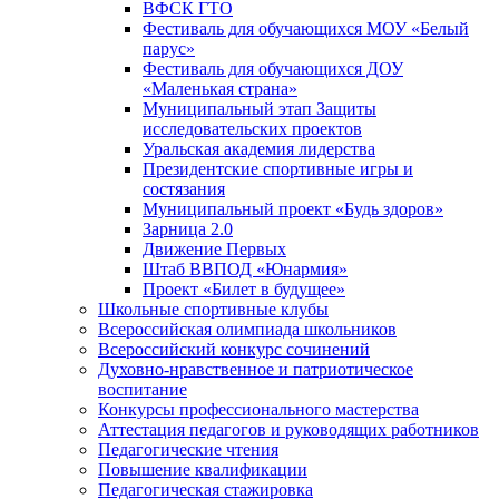
ВФСК ГТО
Фестиваль для обучающихся МОУ «Белый
парус»
Фестиваль для обучающихся ДОУ
«Маленькая страна»
Муниципальный этап Защиты
исследовательских проектов
Уральская академия лидерства
Президентские спортивные игры и
состязания
Муниципальный проект «Будь здоров»
Зарница 2.0
Движение Первых
Штаб ВВПОД «Юнармия»
Проект «Билет в будущее»
Школьные спортивные клубы
Всероссийская олимпиада школьников
Всероссийский конкурс сочинений
Духовно-нравственное и патриотическое
воспитание
Конкурсы профессионального мастерства
Аттестация педагогов и руководящих работников
Педагогические чтения
Повышение квалификации
Педагогическая стажировка