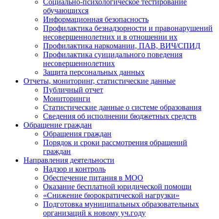
Социально-психологическое тестирование
обучающихся
Информационная безопасность
Профилактика безнадзорности и правонарушений
несовершеннолетних и в отношении их
Профилактика наркомании, ПАВ, ВИЧ/СПИД
Профилактика суицидального поведения
несовершеннолетних
Защита персональных данных
Отчеты, мониторинг, статистические данные
Публичный отчет
Мониторинги
Статистические данные о системе образования
Сведения об исполнении бюджетных средств
Обращение граждан
Обращения граждан
Порядок и сроки рассмотрения обращений
граждан
Направления деятельности
Надзор и контроль
Обеспечение питания в МОО
Оказание бесплатной юридической помощи
«Снижение бюрократической нагрузки»
Подготовка муниципальных образовательных
организаций к новому уч.году