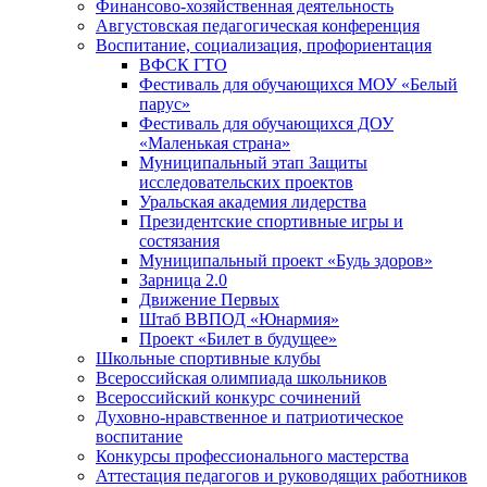
Финансово-хозяйственная деятельность
Августовская педагогическая конференция
Воспитание, социализация, профориентация
ВФСК ГТО
Фестиваль для обучающихся МОУ «Белый
парус»
Фестиваль для обучающихся ДОУ
«Маленькая страна»
Муниципальный этап Защиты
исследовательских проектов
Уральская академия лидерства
Президентские спортивные игры и
состязания
Муниципальный проект «Будь здоров»
Зарница 2.0
Движение Первых
Штаб ВВПОД «Юнармия»
Проект «Билет в будущее»
Школьные спортивные клубы
Всероссийская олимпиада школьников
Всероссийский конкурс сочинений
Духовно-нравственное и патриотическое
воспитание
Конкурсы профессионального мастерства
Аттестация педагогов и руководящих работников