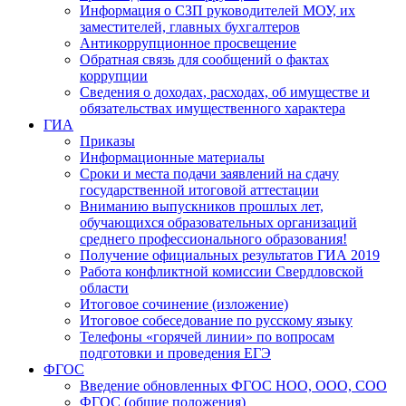
Информация о СЗП руководителей МОУ, их
заместителей, главных бухгалтеров
Антикоррупционное просвещение
Обратная связь для сообщений о фактах
коррупции
Сведения о доходах, расходах, об имуществе и
обязательствах имущественного характера
ГИА
Приказы
Информационные материалы
Сроки и места подачи заявлений на сдачу
государственной итоговой аттестации
Вниманию выпускников прошлых лет,
обучающихся образовательных организаций
среднего профессионального образования!
Получение официальных результатов ГИА 2019
Работа конфликтной комиссии Свердловской
области
Итоговое сочинение (изложение)
Итоговое собеседование по русскому языку
Телефоны «горячей линии» по вопросам
подготовки и проведения ЕГЭ
ФГОС
Введение обновленных ФГОС НОО, ООО, СОО
ФГОС (общие положения)