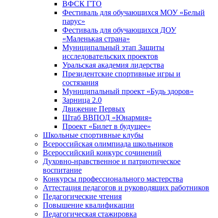
ВФСК ГТО
Фестиваль для обучающихся МОУ «Белый
парус»
Фестиваль для обучающихся ДОУ
«Маленькая страна»
Муниципальный этап Защиты
исследовательских проектов
Уральская академия лидерства
Президентские спортивные игры и
состязания
Муниципальный проект «Будь здоров»
Зарница 2.0
Движение Первых
Штаб ВВПОД «Юнармия»
Проект «Билет в будущее»
Школьные спортивные клубы
Всероссийская олимпиада школьников
Всероссийский конкурс сочинений
Духовно-нравственное и патриотическое
воспитание
Конкурсы профессионального мастерства
Аттестация педагогов и руководящих работников
Педагогические чтения
Повышение квалификации
Педагогическая стажировка