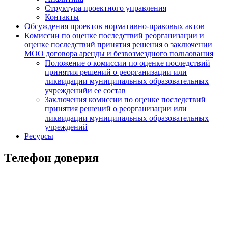
Структура проектного управления
Контакты
Обсуждения проектов нормативно-правовых актов
Комиссии по оценке последствий реорганизации и
оценке последствий принятия решения о заключении
МОО договора аренды и безвозмездного пользования
Положение о комиссии по оценке последствий
принятия решений о реорганизации или
ликвидации муниципальных образовательных
учрежденийи ее состав
Заключения комиссии по оценке последствий
принятия решений о реорганизации или
ликвидации муниципальных образовательных
учреждений
Ресурсы
Телефон доверия