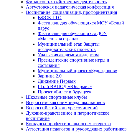
Финансово-хозяйственная деятельность
Августовская педагогическая конференция
Воспитание, социализация, профориентация
ВФСК ГТО
Фестиваль для обучающихся МОУ «Белый
парус»
Фестиваль для обучающихся ДОУ
«Маленькая страна»
Муниципальный этап Защиты
исследовательских проектов
Уральская академия лидерства
Президентские спортивные игры и
состязания
Муниципальный проект «Будь здоров»
Зарница 2.0
Движение Первых
Штаб ВВПОД «Юнармия»
Проект «Билет в будущее»
Школьные спортивные клубы
Всероссийская олимпиада школьников
Всероссийский конкурс сочинений
Духовно-нравственное и патриотическое
воспитание
Конкурсы профессионального мастерства
Аттестация педагогов и руководящих работников