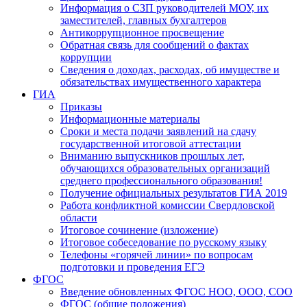
Информация о СЗП руководителей МОУ, их
заместителей, главных бухгалтеров
Антикоррупционное просвещение
Обратная связь для сообщений о фактах
коррупции
Сведения о доходах, расходах, об имуществе и
обязательствах имущественного характера
ГИА
Приказы
Информационные материалы
Сроки и места подачи заявлений на сдачу
государственной итоговой аттестации
Вниманию выпускников прошлых лет,
обучающихся образовательных организаций
среднего профессионального образования!
Получение официальных результатов ГИА 2019
Работа конфликтной комиссии Свердловской
области
Итоговое сочинение (изложение)
Итоговое собеседование по русскому языку
Телефоны «горячей линии» по вопросам
подготовки и проведения ЕГЭ
ФГОС
Введение обновленных ФГОС НОО, ООО, СОО
ФГОС (общие положения)