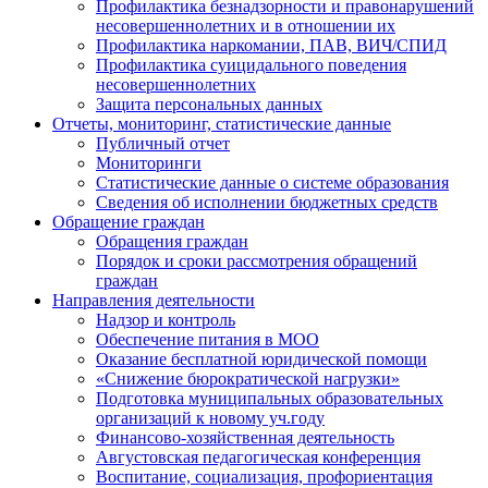
Профилактика безнадзорности и правонарушений
несовершеннолетних и в отношении их
Профилактика наркомании, ПАВ, ВИЧ/СПИД
Профилактика суицидального поведения
несовершеннолетних
Защита персональных данных
Отчеты, мониторинг, статистические данные
Публичный отчет
Мониторинги
Статистические данные о системе образования
Сведения об исполнении бюджетных средств
Обращение граждан
Обращения граждан
Порядок и сроки рассмотрения обращений
граждан
Направления деятельности
Надзор и контроль
Обеспечение питания в МОО
Оказание бесплатной юридической помощи
«Снижение бюрократической нагрузки»
Подготовка муниципальных образовательных
организаций к новому уч.году
Финансово-хозяйственная деятельность
Августовская педагогическая конференция
Воспитание, социализация, профориентация