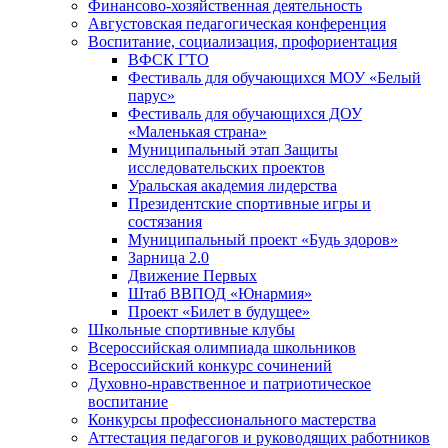
Финансово-хозяйственная деятельность
Августовская педагогическая конференция
Воспитание, социализация, профориентация
ВФСК ГТО
Фестиваль для обучающихся МОУ «Белый
парус»
Фестиваль для обучающихся ДОУ
«Маленькая страна»
Муниципальный этап Защиты
исследовательских проектов
Уральская академия лидерства
Президентские спортивные игры и
состязания
Муниципальный проект «Будь здоров»
Зарница 2.0
Движение Первых
Штаб ВВПОД «Юнармия»
Проект «Билет в будущее»
Школьные спортивные клубы
Всероссийская олимпиада школьников
Всероссийский конкурс сочинений
Духовно-нравственное и патриотическое
воспитание
Конкурсы профессионального мастерства
Аттестация педагогов и руководящих работников