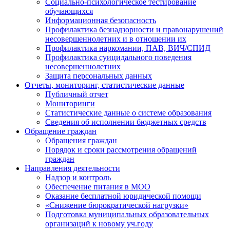
Социально-психологическое тестирование
обучающихся
Информационная безопасность
Профилактика безнадзорности и правонарушений
несовершеннолетних и в отношении их
Профилактика наркомании, ПАВ, ВИЧ/СПИД
Профилактика суицидального поведения
несовершеннолетних
Защита персональных данных
Отчеты, мониторинг, статистические данные
Публичный отчет
Мониторинги
Статистические данные о системе образования
Сведения об исполнении бюджетных средств
Обращение граждан
Обращения граждан
Порядок и сроки рассмотрения обращений
граждан
Направления деятельности
Надзор и контроль
Обеспечение питания в МОО
Оказание бесплатной юридической помощи
«Снижение бюрократической нагрузки»
Подготовка муниципальных образовательных
организаций к новому уч.году