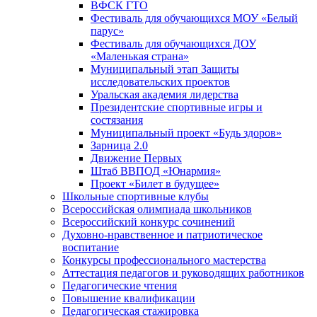
ВФСК ГТО
Фестиваль для обучающихся МОУ «Белый
парус»
Фестиваль для обучающихся ДОУ
«Маленькая страна»
Муниципальный этап Защиты
исследовательских проектов
Уральская академия лидерства
Президентские спортивные игры и
состязания
Муниципальный проект «Будь здоров»
Зарница 2.0
Движение Первых
Штаб ВВПОД «Юнармия»
Проект «Билет в будущее»
Школьные спортивные клубы
Всероссийская олимпиада школьников
Всероссийский конкурс сочинений
Духовно-нравственное и патриотическое
воспитание
Конкурсы профессионального мастерства
Аттестация педагогов и руководящих работников
Педагогические чтения
Повышение квалификации
Педагогическая стажировка