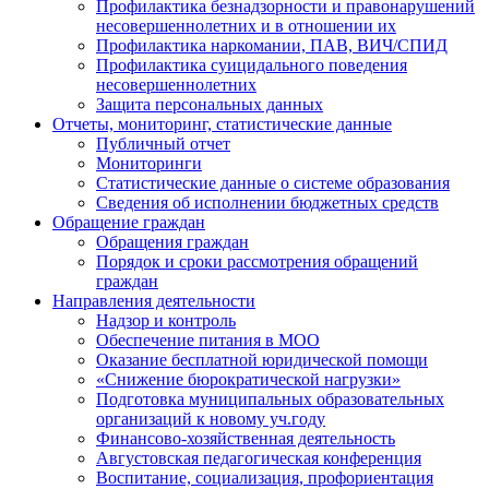
Профилактика безнадзорности и правонарушений
несовершеннолетних и в отношении их
Профилактика наркомании, ПАВ, ВИЧ/СПИД
Профилактика суицидального поведения
несовершеннолетних
Защита персональных данных
Отчеты, мониторинг, статистические данные
Публичный отчет
Мониторинги
Статистические данные о системе образования
Сведения об исполнении бюджетных средств
Обращение граждан
Обращения граждан
Порядок и сроки рассмотрения обращений
граждан
Направления деятельности
Надзор и контроль
Обеспечение питания в МОО
Оказание бесплатной юридической помощи
«Снижение бюрократической нагрузки»
Подготовка муниципальных образовательных
организаций к новому уч.году
Финансово-хозяйственная деятельность
Августовская педагогическая конференция
Воспитание, социализация, профориентация