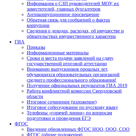
Информация о СЗП руководителей МОУ, их
заместителей, главных бухгалтеров
Антикоррупционное просвещение
Обратная связь для сообщений о фактах
коррупции
Сведения о доходах, расходах, об имуществе и
обязательствах имущественного характера
ГИА
Приказы
Информационные материалы
Сроки и места подачи заявлений на сдачу
государственной итоговой аттестации
Вниманию выпускников прошлых лет,
обучающихся образовательных организаций
среднего профессионального образования!
Получение официальных результатов ГИА 2019
Работа конфликтной комиссии Свердловской
области
Итоговое сочинение (изложение)
Итоговое собеседование по русскому языку
Телефоны «горячей линии» по вопросам
подготовки и проведения ЕГЭ
ФГОС
Введение обновленных ФГОС НОО, ООО, СОО
ФГОС (общие положения)