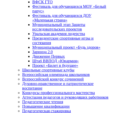
ВФСК ГТО
Фестиваль для обучающихся МОУ «Белый
парус»
Фестиваль для обучающихся ДОУ
«Маленькая страна»
Муниципальный этап Защиты
исследовательских проектов
Уральская академия лидерства
Президентские спортивные игры и
состязания
Муниципальный проект «Будь здоров»
Зарница 2.0
Движение Первых
Штаб ВВПОД «Юнармия»
Проект «Билет в будущее»
Школьные спортивные клубы
Всероссийская олимпиада школьников
Всероссийский конкурс сочинений
Духовно-нравственное и патриотическое
воспитание
Конкурсы профессионального мастерства
Аттестация педагогов и руководящих работников
Педагогические чтения
Повышение квалификации
Педагогическая стажировка