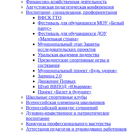
Финансово-хозяйственная деятельность
Августовская педагогическая конференция
Воспитание, социализация, профориентация
ВФСК ГТО
Фестиваль для обучающихся МОУ «Белый
парус»
Фестиваль для обучающихся ДОУ
«Маленькая страна»
Муниципальный этап Защиты
исследовательских проектов
Уральская академия лидерства
Президентские спортивные игры и
состязания
Муниципальный проект «Будь здоров»
Зарница 2.0
Движение Первых
Штаб ВВПОД «Юнармия»
Проект «Билет в будущее»
Школьные спортивные клубы
Всероссийская олимпиада школьников
Всероссийский конкурс сочинений
Духовно-нравственное и патриотическое
воспитание
Конкурсы профессионального мастерства
Аттестация педагогов и руководящих работников