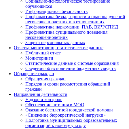
Социально-психологическое тестирование
обучающихся
Информационная безопасность
Профилактика безнадзорности и правонарушений
несовершеннолетних и в отношении их
Профилактика наркомании, ПАВ, ВИЧ/СПИД
Профилактика суицидального поведения
несовершеннолетних
Защита персональных данных
Отчеты, мониторинг, статистические данные
Публичный отчет
Мониторинги
Статистические данные о системе образования
Сведения об исполнении бюджетных средств
Обращение граждан
Обращения граждан
Порядок и сроки рассмотрения обращений
граждан
Направления деятельности
Надзор и контроль
Обеспечение питания в МОО
Оказание бесплатной юридической помощи
«Снижение бюрократической нагрузки»
Подготовка муниципальных образовательных
организаций к новому уч.году