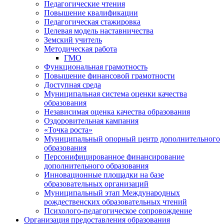
Педагогические чтения
Повышение квалификации
Педагогическая стажировка
Целевая модель наставничества
Земский учитель
Методическая работа
ГМО
Функциональная грамотность
Повышение финансовой грамотности
Доступная среда
Муниципальная система оценки качества
образования
Независимая оценка качества образования
Оздоровительная кампания
«Точка роста»
Муниципальный опорный центр дополнительного
образования
Персонифицированное финансирование
дополнительного образования
Инновационные площадки на базе
образовательных организаций
Муниципальный этап Международных
рождественских образовательных чтений
Психолого-педагогическое сопровождение
Организация предоставления образования