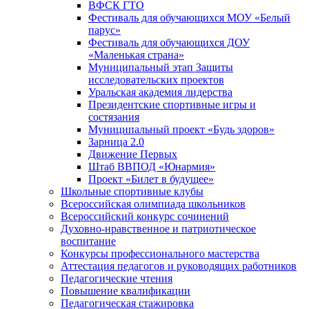
ВФСК ГТО
Фестиваль для обучающихся МОУ «Белый
парус»
Фестиваль для обучающихся ДОУ
«Маленькая страна»
Муниципальный этап Защиты
исследовательских проектов
Уральская академия лидерства
Президентские спортивные игры и
состязания
Муниципальный проект «Будь здоров»
Зарница 2.0
Движение Первых
Штаб ВВПОД «Юнармия»
Проект «Билет в будущее»
Школьные спортивные клубы
Всероссийская олимпиада школьников
Всероссийский конкурс сочинений
Духовно-нравственное и патриотическое
воспитание
Конкурсы профессионального мастерства
Аттестация педагогов и руководящих работников
Педагогические чтения
Повышение квалификации
Педагогическая стажировка