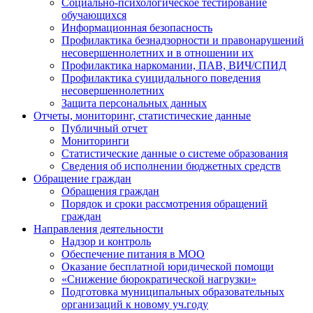
Социально-психологическое тестирование
обучающихся
Информационная безопасность
Профилактика безнадзорности и правонарушений
несовершеннолетних и в отношении их
Профилактика наркомании, ПАВ, ВИЧ/СПИД
Профилактика суицидального поведения
несовершеннолетних
Защита персональных данных
Отчеты, мониторинг, статистические данные
Публичный отчет
Мониторинги
Статистические данные о системе образования
Сведения об исполнении бюджетных средств
Обращение граждан
Обращения граждан
Порядок и сроки рассмотрения обращений
граждан
Направления деятельности
Надзор и контроль
Обеспечение питания в МОО
Оказание бесплатной юридической помощи
«Снижение бюрократической нагрузки»
Подготовка муниципальных образовательных
организаций к новому уч.году