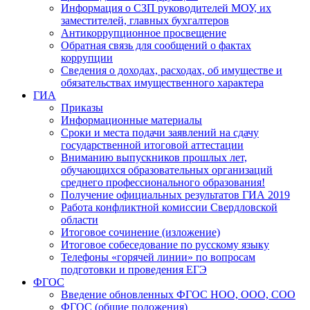
Информация о СЗП руководителей МОУ, их
заместителей, главных бухгалтеров
Антикоррупционное просвещение
Обратная связь для сообщений о фактах
коррупции
Сведения о доходах, расходах, об имуществе и
обязательствах имущественного характера
ГИА
Приказы
Информационные материалы
Сроки и места подачи заявлений на сдачу
государственной итоговой аттестации
Вниманию выпускников прошлых лет,
обучающихся образовательных организаций
среднего профессионального образования!
Получение официальных результатов ГИА 2019
Работа конфликтной комиссии Свердловской
области
Итоговое сочинение (изложение)
Итоговое собеседование по русскому языку
Телефоны «горячей линии» по вопросам
подготовки и проведения ЕГЭ
ФГОС
Введение обновленных ФГОС НОО, ООО, СОО
ФГОС (общие положения)