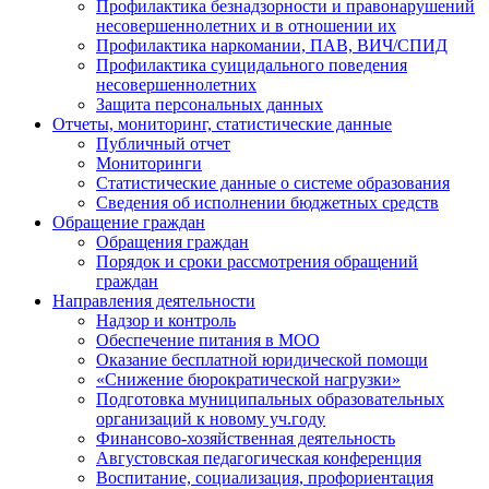
Профилактика безнадзорности и правонарушений
несовершеннолетних и в отношении их
Профилактика наркомании, ПАВ, ВИЧ/СПИД
Профилактика суицидального поведения
несовершеннолетних
Защита персональных данных
Отчеты, мониторинг, статистические данные
Публичный отчет
Мониторинги
Статистические данные о системе образования
Сведения об исполнении бюджетных средств
Обращение граждан
Обращения граждан
Порядок и сроки рассмотрения обращений
граждан
Направления деятельности
Надзор и контроль
Обеспечение питания в МОО
Оказание бесплатной юридической помощи
«Снижение бюрократической нагрузки»
Подготовка муниципальных образовательных
организаций к новому уч.году
Финансово-хозяйственная деятельность
Августовская педагогическая конференция
Воспитание, социализация, профориентация