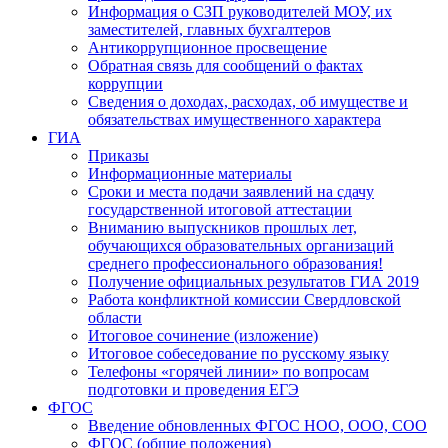
Информация о СЗП руководителей МОУ, их
заместителей, главных бухгалтеров
Антикоррупционное просвещение
Обратная связь для сообщений о фактах
коррупции
Сведения о доходах, расходах, об имуществе и
обязательствах имущественного характера
ГИА
Приказы
Информационные материалы
Сроки и места подачи заявлений на сдачу
государственной итоговой аттестации
Вниманию выпускников прошлых лет,
обучающихся образовательных организаций
среднего профессионального образования!
Получение официальных результатов ГИА 2019
Работа конфликтной комиссии Свердловской
области
Итоговое сочинение (изложение)
Итоговое собеседование по русскому языку
Телефоны «горячей линии» по вопросам
подготовки и проведения ЕГЭ
ФГОС
Введение обновленных ФГОС НОО, ООО, СОО
ФГОС (общие положения)