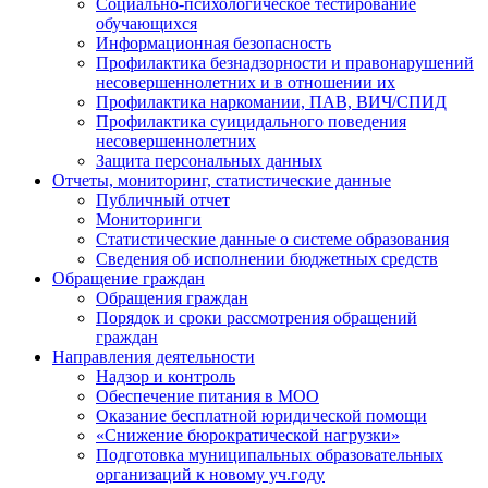
Социально-психологическое тестирование
обучающихся
Информационная безопасность
Профилактика безнадзорности и правонарушений
несовершеннолетних и в отношении их
Профилактика наркомании, ПАВ, ВИЧ/СПИД
Профилактика суицидального поведения
несовершеннолетних
Защита персональных данных
Отчеты, мониторинг, статистические данные
Публичный отчет
Мониторинги
Статистические данные о системе образования
Сведения об исполнении бюджетных средств
Обращение граждан
Обращения граждан
Порядок и сроки рассмотрения обращений
граждан
Направления деятельности
Надзор и контроль
Обеспечение питания в МОО
Оказание бесплатной юридической помощи
«Снижение бюрократической нагрузки»
Подготовка муниципальных образовательных
организаций к новому уч.году