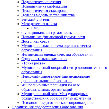
Педагогические чтения
Повышение квалификации
Педагогическая стажировка
Целевая модель наставничества
Земский учитель
Методическая работа
ГМО
Функциональная грамотность
Повышение финансовой грамотности
Доступная среда
Муниципальная система оценки качества
образования
Независимая оценка качества образования
Оздоровительная кампания
«Точка роста»
Муниципальный опорный центр дополнительного
образования
Персонифицированное финансирование
дополнительного образования
Инновационные площадки на базе
образовательных организаций
Муниципальный этап Международных
рождественских образовательных чтений
Психолого-педагогическое сопровождение
Организация предоставления образования