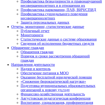
Профилактика безнадзорности и правонарушений
несовершеннолетних и в отношении их
Профилактика наркомании, ПАВ, ВИЧ/СПИД
Профилактика суицидального поведения
несовершеннолетних
Защита персональных данных
Отчеты, мониторинг, статистические данные
Публичный отчет
Мониторинги
Статистические данные о системе образования
Сведения об исполнении бюджетных средств
Обращение граждан
Обращения граждан
Порядок и сроки рассмотрения обращений
граждан
Направления деятельности
Надзор и контроль
Обеспечение питания в МОО
Оказание бесплатной юридической помощи
«Снижение бюрократической нагрузки»
Подготовка муниципальных образовательных
организаций к новому уч.году
Финансово-хозяйственная деятельность
Августовская педагогическая конференция
Воспитание, социализация, профориентация