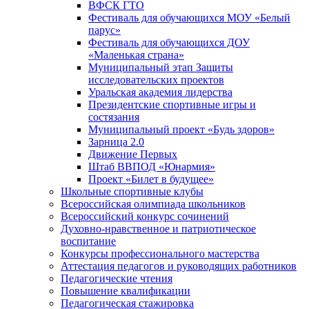
ВФСК ГТО
Фестиваль для обучающихся МОУ «Белый
парус»
Фестиваль для обучающихся ДОУ
«Маленькая страна»
Муниципальный этап Защиты
исследовательских проектов
Уральская академия лидерства
Президентские спортивные игры и
состязания
Муниципальный проект «Будь здоров»
Зарница 2.0
Движение Первых
Штаб ВВПОД «Юнармия»
Проект «Билет в будущее»
Школьные спортивные клубы
Всероссийская олимпиада школьников
Всероссийский конкурс сочинений
Духовно-нравственное и патриотическое
воспитание
Конкурсы профессионального мастерства
Аттестация педагогов и руководящих работников
Педагогические чтения
Повышение квалификации
Педагогическая стажировка