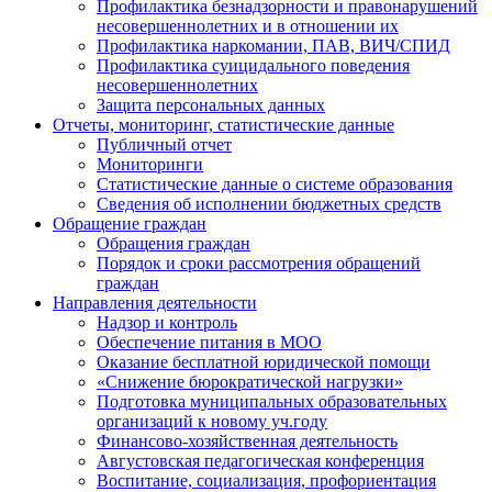
Профилактика безнадзорности и правонарушений
несовершеннолетних и в отношении их
Профилактика наркомании, ПАВ, ВИЧ/СПИД
Профилактика суицидального поведения
несовершеннолетних
Защита персональных данных
Отчеты, мониторинг, статистические данные
Публичный отчет
Мониторинги
Статистические данные о системе образования
Сведения об исполнении бюджетных средств
Обращение граждан
Обращения граждан
Порядок и сроки рассмотрения обращений
граждан
Направления деятельности
Надзор и контроль
Обеспечение питания в МОО
Оказание бесплатной юридической помощи
«Снижение бюрократической нагрузки»
Подготовка муниципальных образовательных
организаций к новому уч.году
Финансово-хозяйственная деятельность
Августовская педагогическая конференция
Воспитание, социализация, профориентация