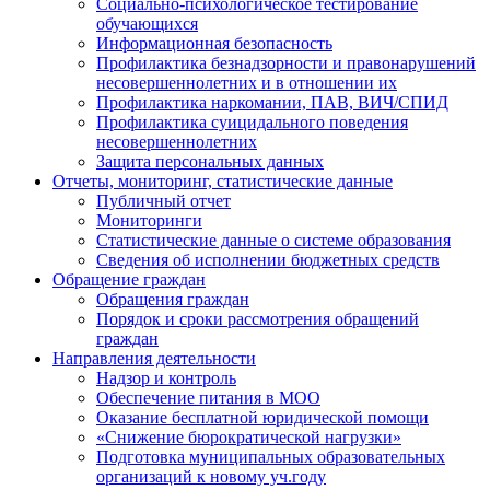
Социально-психологическое тестирование
обучающихся
Информационная безопасность
Профилактика безнадзорности и правонарушений
несовершеннолетних и в отношении их
Профилактика наркомании, ПАВ, ВИЧ/СПИД
Профилактика суицидального поведения
несовершеннолетних
Защита персональных данных
Отчеты, мониторинг, статистические данные
Публичный отчет
Мониторинги
Статистические данные о системе образования
Сведения об исполнении бюджетных средств
Обращение граждан
Обращения граждан
Порядок и сроки рассмотрения обращений
граждан
Направления деятельности
Надзор и контроль
Обеспечение питания в МОО
Оказание бесплатной юридической помощи
«Снижение бюрократической нагрузки»
Подготовка муниципальных образовательных
организаций к новому уч.году