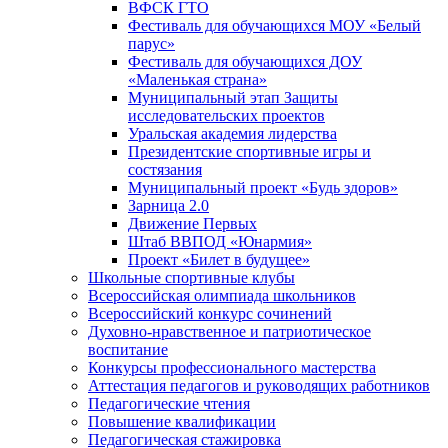
ВФСК ГТО
Фестиваль для обучающихся МОУ «Белый
парус»
Фестиваль для обучающихся ДОУ
«Маленькая страна»
Муниципальный этап Защиты
исследовательских проектов
Уральская академия лидерства
Президентские спортивные игры и
состязания
Муниципальный проект «Будь здоров»
Зарница 2.0
Движение Первых
Штаб ВВПОД «Юнармия»
Проект «Билет в будущее»
Школьные спортивные клубы
Всероссийская олимпиада школьников
Всероссийский конкурс сочинений
Духовно-нравственное и патриотическое
воспитание
Конкурсы профессионального мастерства
Аттестация педагогов и руководящих работников
Педагогические чтения
Повышение квалификации
Педагогическая стажировка