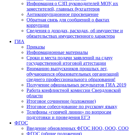
Информация о СЗП руководителей МОУ, их
заместителей, главных бухгалтеров
Антикоррупционное просвещение
Обратная связь для сообщений о фактах
коррупции
Сведения о доходах, расходах, об имуществе и
обязательствах имущественного характера
ГИА
Приказы
Информационные материалы
Сроки и места подачи заявлений на сдачу
государственной итоговой аттестации
Вниманию выпускников прошлых лет,
обучающихся образовательных организаций
среднего профессионального образования!
Получение официальных результатов ГИА 2019
Работа конфликтной комиссии Свердловской
области
Итоговое сочинение (изложение)
Итоговое собеседование по русскому языку
Телефоны «горячей линии» по вопросам
подготовки и проведения ЕГЭ
ФГОС
Введение обновленных ФГОС НОО, ООО, СОО
ФГОС (общие положения)