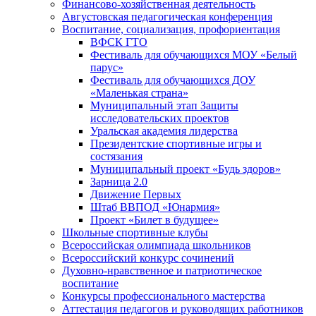
Финансово-хозяйственная деятельность
Августовская педагогическая конференция
Воспитание, социализация, профориентация
ВФСК ГТО
Фестиваль для обучающихся МОУ «Белый
парус»
Фестиваль для обучающихся ДОУ
«Маленькая страна»
Муниципальный этап Защиты
исследовательских проектов
Уральская академия лидерства
Президентские спортивные игры и
состязания
Муниципальный проект «Будь здоров»
Зарница 2.0
Движение Первых
Штаб ВВПОД «Юнармия»
Проект «Билет в будущее»
Школьные спортивные клубы
Всероссийская олимпиада школьников
Всероссийский конкурс сочинений
Духовно-нравственное и патриотическое
воспитание
Конкурсы профессионального мастерства
Аттестация педагогов и руководящих работников